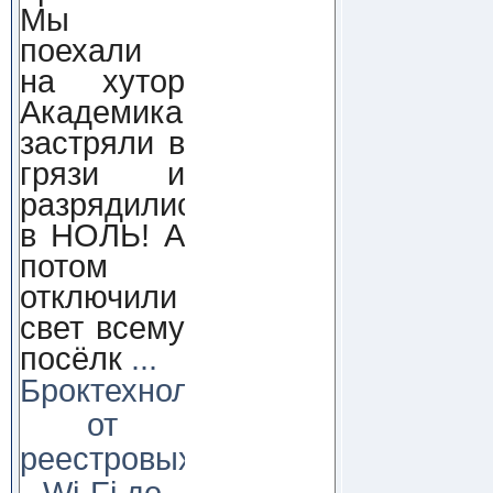
Мы
поехали
на хутор
Академика,
застряли в
грязи и
разрядились
в НОЛЬ! А
потом
отключили
свет всему
посёлк
...
Броктехнолоджи:
от
реестровых
Wi-Fi до