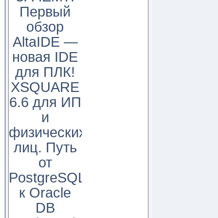
Первый
обзор
AltaIDE —
новая IDE
для ПЛК!
XSQUARE
6.6 для ИП
и
физических
лиц. Путь
от
PostgreSQL
к Oracle
DB