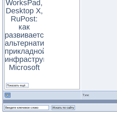
WorksPad,
Desktop X,
RuPost:
как
развивается
альтернатива
прикладной
инфраструктуре
Microsoft
Тэги: