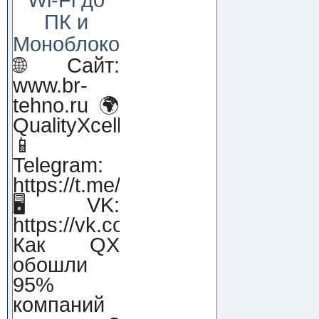
ПК и
Моноблоков!
🌐 Сайт:
www.br-
tehno.ru 🌍
QualityXcellence.ru
📱
Telegram:
https://t.me/qx_lab_IT
🖥 VK:
https://vk.com/qualityxcellenc
Как QX
обошли
95%
компаний