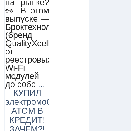
на рынке?
👀 В этом
выпуске —
Броктехнолоджи
(бренд
QualityXcellence):
от
реестровых
Wi-Fi
модулей
до собс
...
КУПИЛ
электромобиль
АТОМ В
КРЕДИТ!
ЗАЧЕМ?!