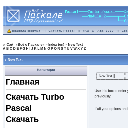
Правила форума
::
Скачать Pascal
::
FAQ
//
Ада–2020
::
Ска
Сайт «Всё о Паскале»
>
Index (en)
>
New Text
A
B
C
D
E
F
G
H
I
J
K
L
M
N
O
P
Q
R
S
T
U
V
W
X
Y
Z
New Text
Навигация
┌──────────╥
│ New Text
Главная
└──────────╨
Use this box to enter
Скачать Turbo
previously.
Pascal
If all your options an
Скачать