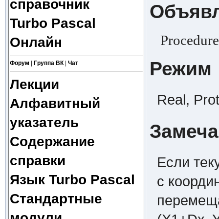
справочник
Объяв
Turbo Pascal
Procedure
Онлайн
Режим
Форум
|
Группа ВК
|
Чат
Лекции
Real, Pro
Алфавитный
указатель
Замеча
Содержание
справки
Если тек
Язык Turbo Pascal
с координ
Стандартные
перемеща
модули