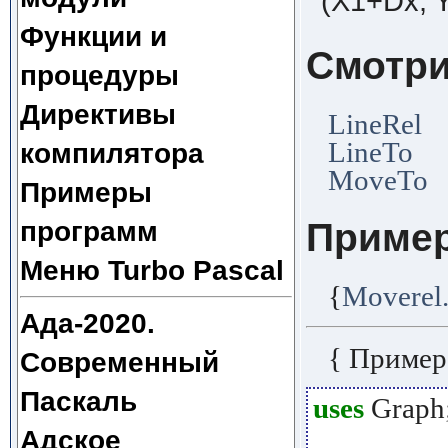
(X1+Dx, 
Функции и
Смотри
процедуры
Директивы
LineRel
LineTo
компилятора
MoveTo
Примеры
программ
Приме
Меню Turbo Pascal
{
Moverel
Ада-2020.
{ Пример
Современный
Паскаль
uses
Graph
Адское