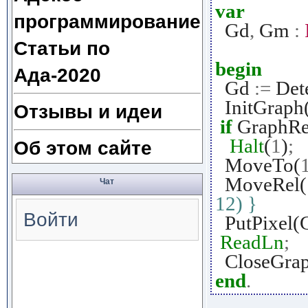
var
программирование
Gd
,
Gm
:
Статьи по
begin
Ада-2020
Gd
:=
Det
InitGraph
Отзывы и идеи
if
GraphRe
Halt
(
1
)
;
Об этом сайте
MoveTo(
MoveRel(
Чат
12) }
Войти
PutPixel(
ReadLn
;
CloseGra
end
.