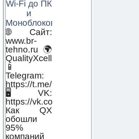
Wi-Fi до ПК
и
Моноблоков!
🌐 Сайт:
www.br-
tehno.ru 🌍
QualityXcellence.ru
📱
Telegram:
https://t.me/qx_lab_IT
🖥 VK:
https://vk.com/qualityxcellenc
Как QX
обошли
95%
компаний