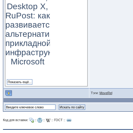
Desktop X,
RuPost: как
развивается
альтернатива
прикладной
инфраструктуре
Microsoft
Тэги:
MoveRel
Код для вставки:
::
::
::
ГОСТ
::