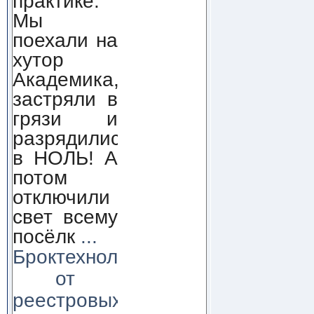
практике.
Мы
поехали на
хутор
Академика,
застряли в
грязи и
разрядились
в НОЛЬ! А
потом
отключили
свет всему
посёлк
...
Броктехнолоджи:
от
реестровых