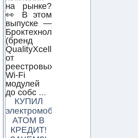
на рынке?
👀 В этом
выпуске —
Броктехнолоджи
(бренд
QualityXcellence):
от
реестровых
Wi-Fi
модулей
до собс
...
КУПИЛ
электромобиль
АТОМ В
КРЕДИТ!