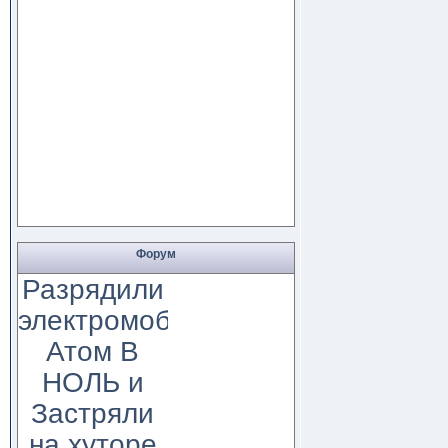
Форум
Разрядили
электромобиль
Атом В
НОЛЬ и
Застряли
на хуторе