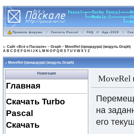
Правила форума
::
Скачать Pascal
::
FAQ
//
Ада–2020
::
Ска
Сайт «Всё о Паскале»
>
Graph
>
MoveRel (процедура) (модуль Graph)
A
B
C
D
E
F
G
H
I
J
K
L
M
N
O
P
Q
R
S
T
U
V
W
X
Y
Z
MoveRel (процедура) (модуль Graph)
Навигация
MoveRel 
Главная
Перемеща
Скачать Turbo
на задан
Pascal
его теку
Скачать