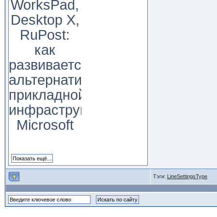
WorksPad,
Desktop X,
RuPost:
как
развивается
альтернатива
прикладной
инфраструктуре
Microsoft
Тэги:
LineSettingsType