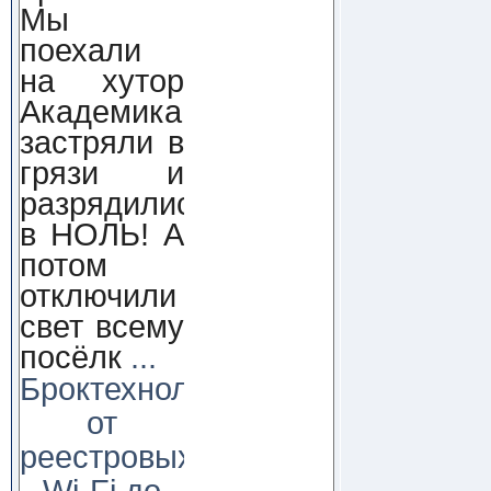
Мы
поехали
на хутор
Академика,
застряли в
грязи и
разрядились
в НОЛЬ! А
потом
отключили
свет всему
посёлк
...
Броктехнолоджи:
от
реестровых
Wi-Fi до