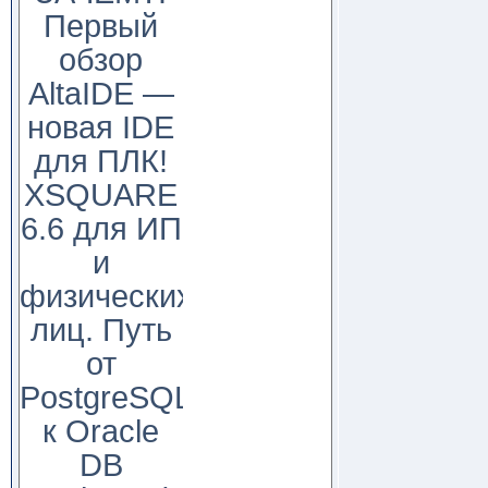
Первый
обзор
AltaIDE —
новая IDE
для ПЛК!
XSQUARE
6.6 для ИП
и
физических
лиц. Путь
от
PostgreSQL
к Oracle
DB