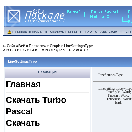
Правила форума
::
Скачать Pascal
::
FAQ
//
Ада–2020
::
Ска
Сайт «Всё о Паскале»
>
Graph
>
LineSettingsType
A
B
C
D
E
F
G
H
I
J
K
L
M
N
O
P
Q
R
S
T
U
V
W
X
Y
Z
LineSettingsType
Навигация
LineSettingsType
Главная
LineSettingsType = Rec
LineStyle : Word;
Pattern : Word;
Скачать Turbo
Thickness : Word;
End;
Pascal
Скачать