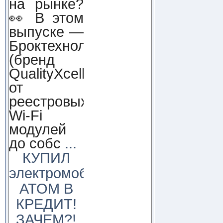
на рынке?
👀 В этом
выпуске —
Броктехнолоджи
(бренд
QualityXcellence):
от
реестровых
Wi-Fi
модулей
до собс
...
КУПИЛ
электромобиль
АТОМ В
КРЕДИТ!
ЗАЧЕМ?!