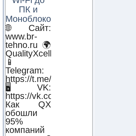
ПК и
Моноблоков!
🌐 Сайт:
www.br-
tehno.ru 🌍
QualityXcellence.ru
📱
Telegram:
https://t.me/qx_lab_IT
🖥 VK:
https://vk.com/qualityxcellenc
Как QX
обошли
95%
компаний