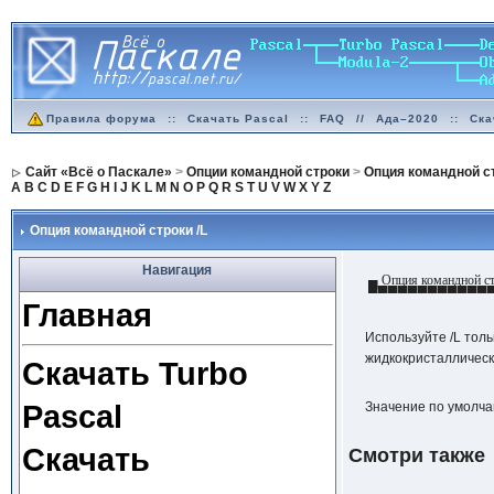
Правила форума
::
Скачать Pascal
::
FAQ
//
Ада–2020
::
Ска
Сайт «Всё о Паскале»
>
Опции командной строки
>
Опция командной ст
A
B
C
D
E
F
G
H
I
J
K
L
M
N
O
P
Q
R
S
T
U
V
W
X
Y
Z
Опция командной строки /L
Навигация
▄ Опция командной ст
▀▀▀▀▀▀▀▀▀▀▀▀
Главная
Используйте /L толь
жидкокристалличес
Скачать Turbo
Pascal
Значение по умолча
Скачать
Смотри также