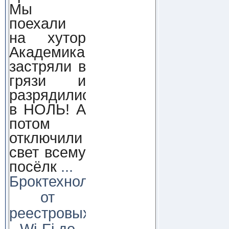
Мы
поехали
на хутор
Академика,
застряли в
грязи и
разрядились
в НОЛЬ! А
потом
отключили
свет всему
посёлк
...
Броктехнолоджи:
от
реестровых
Wi-Fi до