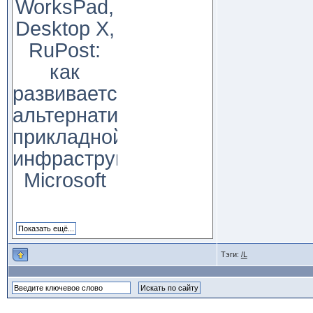
WorksPad,
Desktop X,
RuPost:
как
развивается
альтернатива
прикладной
инфраструктуре
Microsoft
Тэги:
/L