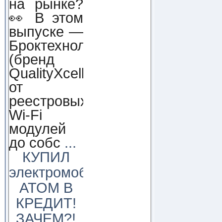
на рынке?
👀 В этом
выпуске —
Броктехнолоджи
(бренд
QualityXcellence):
от
реестровых
Wi-Fi
модулей
до собс
...
КУПИЛ
электромобиль
АТОМ В
КРЕДИТ!
ЗАЧЕМ?!