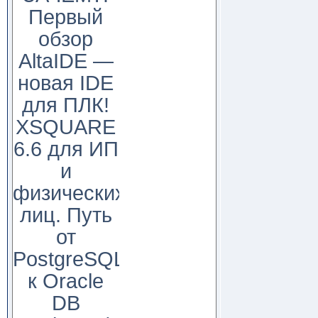
Первый
обзор
AltaIDE —
новая IDE
для ПЛК!
XSQUARE
6.6 для ИП
и
физических
лиц. Путь
от
PostgreSQL
к Oracle
DB