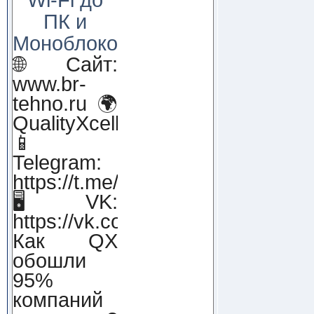
ПК и
Моноблоков!
🌐 Сайт:
www.br-
tehno.ru 🌍
QualityXcellence.ru
📱
Telegram:
https://t.me/qx_lab_IT
🖥 VK:
https://vk.com/qualityxcellenc
Как QX
обошли
95%
компаний