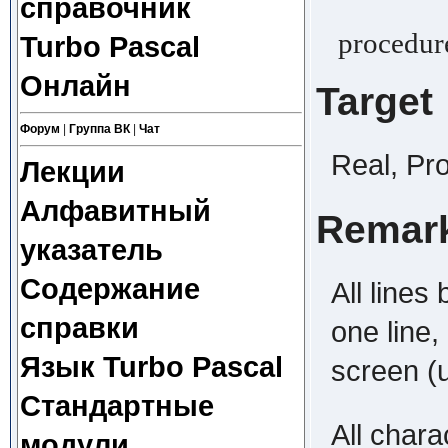
справочник
procedure
Turbo Pascal
Онлайн
Target
Форум
|
Группа ВК
|
Чат
Real, Pr
Лекции
Алфавитный
Remar
указатель
Содержание
All lines
справки
one line,
Язык Turbo Pascal
screen (u
Стандартные
All chara
модули