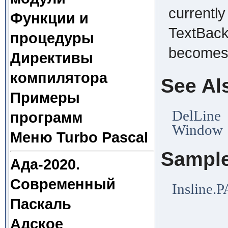
currently
Функции и
TextBackg
процедуры
becomes 
Директивы
компилятора
See Al
Примеры
DelLine
программ
Window
Меню Turbo Pascal
Sampl
Ада-2020.
Современный
Insline.
Паскаль
Адское