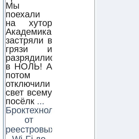
Мы
поехали
на хутор
Академика,
застряли в
грязи и
разрядились
в НОЛЬ! А
потом
отключили
свет всему
посёлк
...
Броктехнолоджи:
от
реестровых
Wi-Fi до