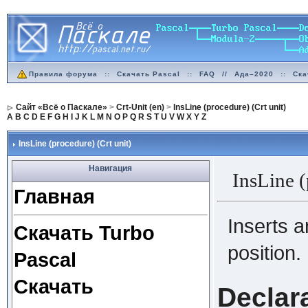
Правила форума
::
Скачать Pascal
::
FAQ
//
Ада–2020
::
Ска
Сайт «Всё о Паскале»
>
Crt-Unit (en)
>
InsLine (procedure) (Crt unit)
A
B
C
D
E
F
G
H
I
J
K
L
M
N
O
P
Q
R
S
T
U
V
W
X
Y
Z
InsLine (procedure) (Crt unit)
Навигация
InsLine 
Главная
Inserts a
Скачать Turbo
position.
Pascal
Скачать
Declar