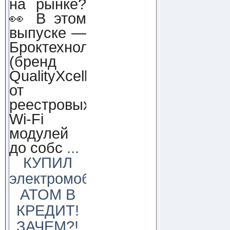
на рынке?
👀 В этом
выпуске —
Броктехнолоджи
(бренд
QualityXcellence):
от
реестровых
Wi-Fi
модулей
до собс
...
КУПИЛ
электромобиль
АТОМ В
КРЕДИТ!
ЗАЧЕМ?!