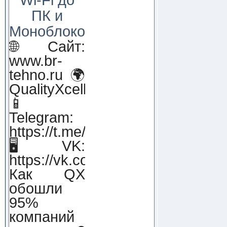
ПК и
Моноблоков!
🌐 Сайт:
www.br-
tehno.ru 🌍
QualityXcellence.ru
📱
Telegram:
https://t.me/qx_lab_IT
🖥 VK:
https://vk.com/qualityxcellenc
Как QX
обошли
95%
компаний