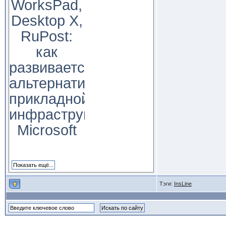
WorksPad,
Desktop X,
RuPost:
как
развивается
альтернатива
прикладной
инфраструктуре
Microsoft
Тэги:
InsLine