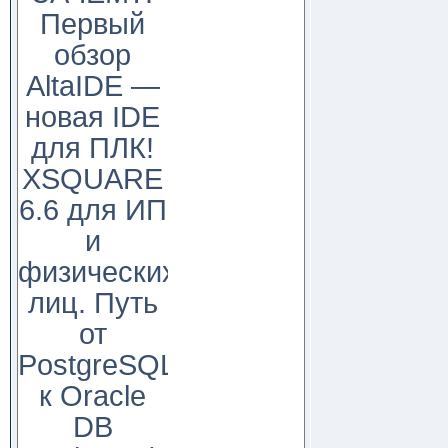
Первый
обзор
AltaIDE —
новая IDE
для ПЛК!
XSQUARE
6.6 для ИП
и
физических
лиц. Путь
от
PostgreSQL
к Oracle
DB