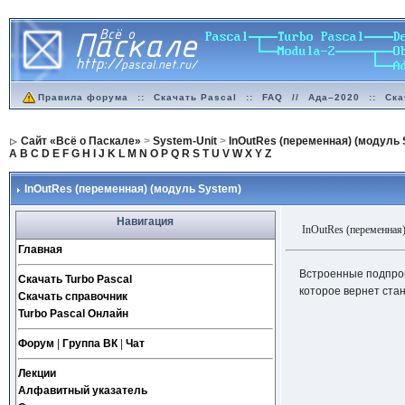
Правила форума
::
Скачать Pascal
::
FAQ
//
Ада–2020
::
Ска
Сайт «Всё о Паскале»
>
System-Unit
>
InOutRes (переменная) (модуль 
A
B
C
D
E
F
G
H
I
J
K
L
M
N
O
P
Q
R
S
T
U
V
W
X
Y
Z
InOutRes (переменная) (модуль System)
Навигация
InOutRes (переменн
Главная
Встроенные подпрог
Скачать Turbo Pascal
которое вернет ста
Скачать справочник
Turbo Pascal Онлайн
Форум
|
Группа ВК
|
Чат
Лекции
Алфавитный указатель