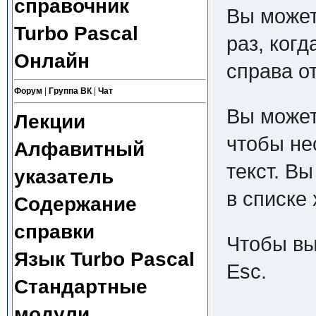
справочник
Вы может
Turbo Pascal
раз, когд
Онлайн
справа от
Форум
|
Группа ВК
|
Чат
Вы может
Лекции
чтобы нес
Алфавитный
текст. В
указатель
в списке
Содержание
справки
Чтобы вы
Язык Turbo Pascal
Esc.
Стандартные
модули