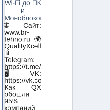
Wi-Fi до ПК
и
Моноблоков!
🌐 Сайт:
www.br-
tehno.ru 🌍
QualityXcellence.ru
📱
Telegram:
https://t.me/qx_lab_IT
🖥 VK:
https://vk.com/qualityxcellenc
Как QX
обошли
95%
компаний