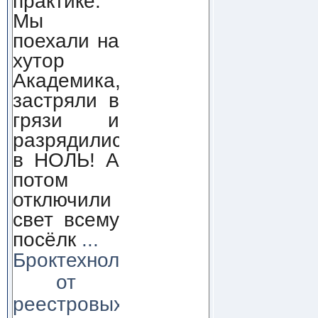
практике.
Мы
поехали на
хутор
Академика,
застряли в
грязи и
разрядились
в НОЛЬ! А
потом
отключили
свет всему
посёлк
...
Броктехнолоджи:
от
реестровых