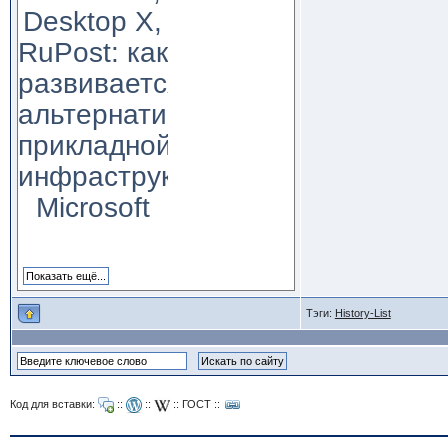
Desktop X,
RuPost: как
развивается
альтернатива
прикладной
инфраструктуре
Microsoft
Тэги:
History-List
Код для вставки:
::
::
::
ГОСТ
::