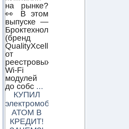
на рынке?
👀 В этом
выпуске —
Броктехнолоджи
(бренд
QualityXcellence):
от
реестровых
Wi-Fi
модулей
до собс
...
КУПИЛ
электромобиль
АТОМ В
КРЕДИТ!