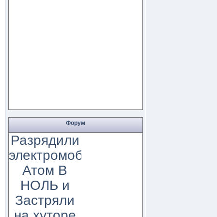
Форум
Разрядили
электромобиль
Атом В
НОЛЬ и
Застряли
на хуторе