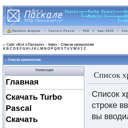
Правила форума
::
Скачать Pascal
::
FAQ
//
Ада–2020
::
Ска
Сайт «Всё о Паскале»
>
Index
>
Список хронологии
A
B
C
D
E
F
G
H
I
J
K
L
M
N
O
P
Q
R
S
T
U
V
W
X
Y
Z
Список хронологии
Навигация
Список х
Главная
Список х
Скачать Turbo
строке в
Pascal
вы вводи
Скачать