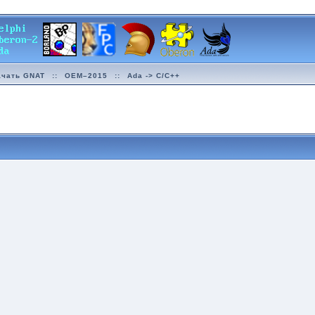
ачать GNAT
::
OEM–2015
::
Ada -> C/C++