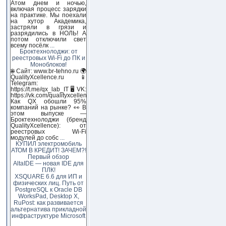
Атом днем и ночью,
включая процесс зарядки
на практике. Мы поехали
на хутор Академика,
застряли в грязи и
разрядились в НОЛЬ! А
потом отключили свет
всему посёлк
...
Броктехнолоджи: от
реестровых Wi-Fi до ПК и
Моноблоков!
🌐 Сайт: www.br-tehno.ru 🌍
QualityXcellence.ru 📱
Telegram:
https://t.me/qx_lab_IT 🖥 VK:
https://vk.com/qualityxcellenc
Как QX обошли 95%
компаний на рынке? 👀 В
этом выпуске —
Броктехнолоджи (бренд
QualityXcellence): от
реестровых Wi-Fi
модулей до собс
...
КУПИЛ электромобиль
АТОМ В КРЕДИТ! ЗАЧЕМ?!
Первый обзор
AltaIDE — новая IDE для
ПЛК!
XSQUARE 6.6 для ИП и
физических лиц. Путь от
PostgreSQL к Oracle DB
WorksPad, Desktop X,
RuPost: как развивается
альтернатива прикладной
инфраструктуре Microsoft