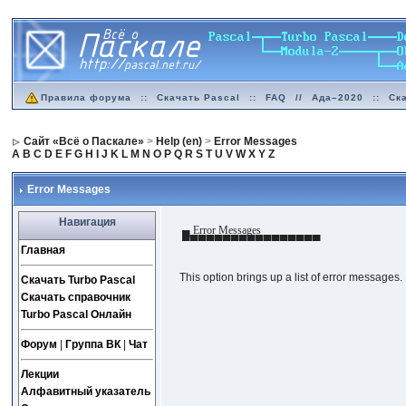
Правила форума
::
Скачать Pascal
::
FAQ
//
Ада–2020
::
Ск
Сайт «Всё о Паскале»
>
Help (en)
>
Error Messages
A
B
C
D
E
F
G
H
I
J
K
L
M
N
O
P
Q
R
S
T
U
V
W
X
Y
Z
Error Messages
Навигация
▄ Error Messages
▀▀▀▀▀▀▀▀▀▀▀▀▀▀▀▀▀
Главная
This option brings up a list of error messages.
Скачать Turbo Pascal
Скачать справочник
Turbo Pascal Онлайн
Форум
|
Группа ВК
|
Чат
Лекции
Алфавитный указатель