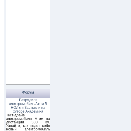
Форум
Разрядили
электромобиль Атом В
НОЛЬ и Застряли на
хуторе Академика
Тест-драйв
электромобиля Атом на
дистанции 500 км.
Узнайте, как ведет себя
новый электромобиль