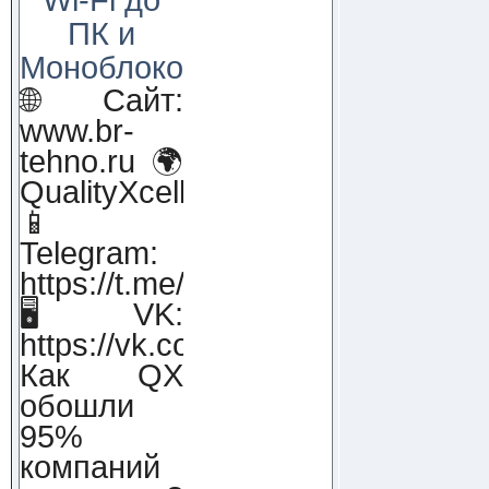
ПК и
Моноблоков!
🌐 Сайт:
www.br-
tehno.ru 🌍
QualityXcellence.ru
📱
Telegram:
https://t.me/qx_lab_IT
🖥 VK:
https://vk.com/qualityxcellenc
Как QX
обошли
95%
компаний