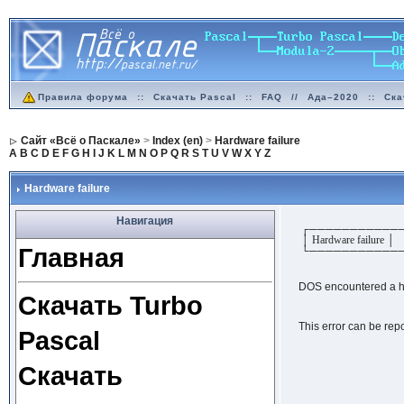
Правила форума
::
Скачать Pascal
::
FAQ
//
Ада–2020
::
Ска
Сайт «Всё о Паскале»
>
Index (en)
>
Hardware failure
A
B
C
D
E
F
G
H
I
J
K
L
M
N
O
P
Q
R
S
T
U
V
W
X
Y
Z
Hardware failure
Навигация
┌───────────
│ Hardware failure │
Главная
└───────────
DOS encountered a ha
Скачать Turbo
This error can be repo
Pascal
Скачать