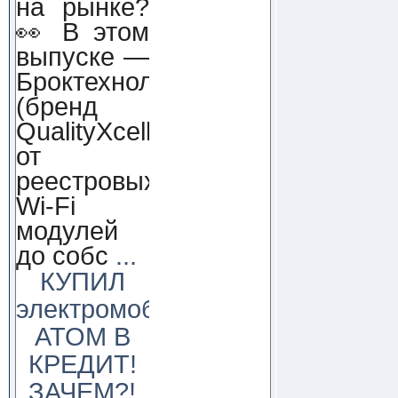
на рынке?
👀 В этом
выпуске —
Броктехнолоджи
(бренд
QualityXcellence):
от
реестровых
Wi-Fi
модулей
до собс
...
КУПИЛ
электромобиль
АТОМ В
КРЕДИТ!
ЗАЧЕМ?!