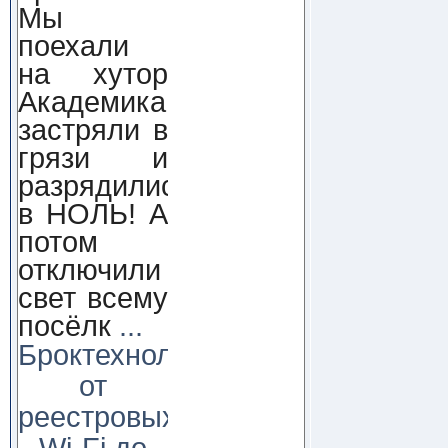
Мы
поехали
на хутор
Академика,
застряли в
грязи и
разрядились
в НОЛЬ! А
потом
отключили
свет всему
посёлк
...
Броктехнолоджи:
от
реестровых
Wi-Fi до