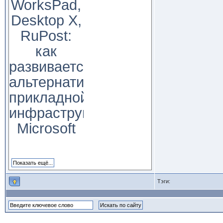
WorksPad,
Desktop X,
RuPost:
как
развивается
альтернатива
прикладной
инфраструктуре
Microsoft
Тэги: