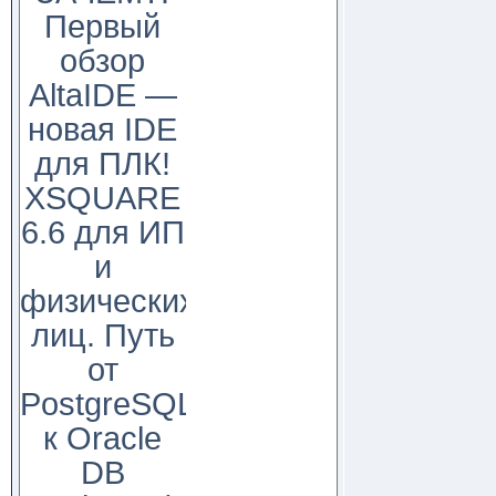
Первый
обзор
AltaIDE —
новая IDE
для ПЛК!
XSQUARE
6.6 для ИП
и
физических
лиц. Путь
от
PostgreSQL
к Oracle
DB