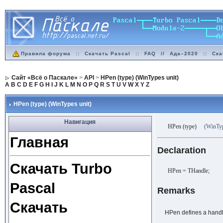
Правила форума
::
Скачать Pascal
::
FAQ
//
Ада–2020
::
Ска
Сайт «Всё о Паскале»
>
API
>
HPen (type) (WinTypes unit)
A
B
C
D
E
F
G
H
I
J
K
L
M
N
O
P
Q
R
S
T
U
V
W
X
Y
Z
HPen (type) (WinTypes unit)
Навигация
HPen (type)
(WinTyp
Главная
Declaration
Скачать Turbo
HPen = THandle;
Pascal
Remarks
Скачать
HPen defines a handle