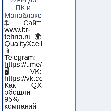
ПК и
Моноблоков!
🌐 Сайт:
www.br-
tehno.ru 🌍
QualityXcellence.ru
📱
Telegram:
https://t.me/qx_lab_IT
🖥 VK:
https://vk.com/qualityxcellenc
Как QX
обошли
95%
компаний