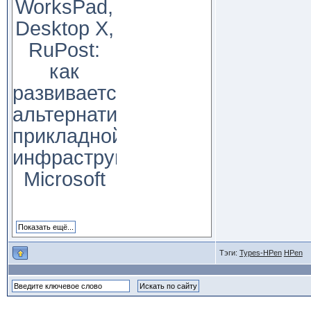
WorksPad,
Desktop X,
RuPost:
как
развивается
альтернатива
прикладной
инфраструктуре
Microsoft
Тэги:
Types-HPen
HPen