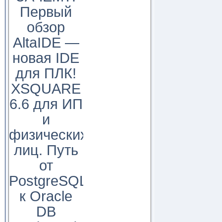
Первый
обзор
AltaIDE —
новая IDE
для ПЛК!
XSQUARE
6.6 для ИП
и
физических
лиц. Путь
от
PostgreSQL
к Oracle
DB