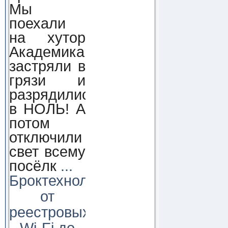
Мы
поехали
на хутор
Академика,
застряли в
грязи и
разрядились
в НОЛЬ! А
потом
отключили
свет всему
посёлк
...
Броктехнолоджи:
от
реестровых
Wi-Fi до