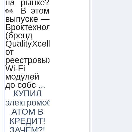
на рынке?
👀 В этом
выпуске —
Броктехнолоджи
(бренд
QualityXcellence):
от
реестровых
Wi-Fi
модулей
до собс
...
КУПИЛ
электромобиль
АТОМ В
КРЕДИТ!
ЗАЧЕМ?!