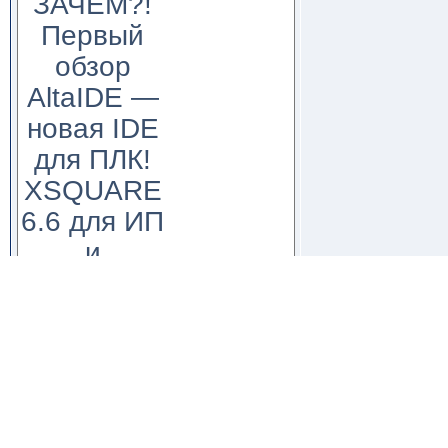
ЗАЧЕМ?!
Первый
обзор
AltaIDE —
новая IDE
для ПЛК!
XSQUARE
6.6 для ИП
и
физических
лиц. Путь
от
PostgreSQL
к Oracle DB
WorksPad,