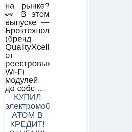
на рынке?
👀 В этом
выпуске —
Броктехнолоджи
(бренд
QualityXcellence):
от
реестровых
Wi-Fi
модулей
до собс
...
КУПИЛ
электромобиль
АТОМ В
КРЕДИТ!