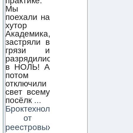
практике.
Мы
поехали на
хутор
Академика,
застряли в
грязи и
разрядились
в НОЛЬ! А
потом
отключили
свет всему
посёлк
...
Броктехнолоджи:
от
реестровых