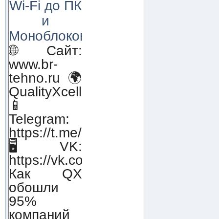
Wi-Fi до ПК
и
Моноблоков!
🌐 Сайт:
www.br-
tehno.ru 🌍
QualityXcellence.ru
📱
Telegram:
https://t.me/qx_lab_IT
🖥 VK:
https://vk.com/qualityxcellenc
Как QX
обошли
95%
компаний