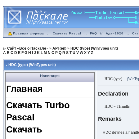
Правила форума
::
Скачать Pascal
::
FAQ
//
Ада–2020
::
Ска
Сайт «Всё о Паскале»
>
API (en)
>
HDC (type) (WinTypes unit)
A
B
C
D
E
F
G
H
I
J
K
L
M
N
O
P
Q
R
S
T
U
V
W
X
Y
Z
HDC (type) (WinTypes unit)
Навигация
HDC (type)
(WinTyp
Главная
Declaration
Скачать Turbo
HDC = THandle;
Pascal
Remarks
Скачать
HDC defines a handle 