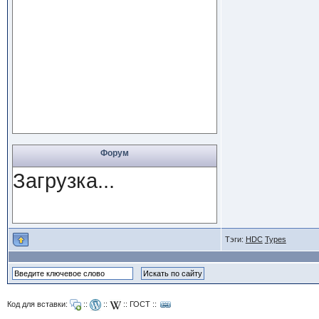
Форум
Загрузка...
Тэги:
HDC
Types
Код для вставки:
::
::
::
ГОСТ
::