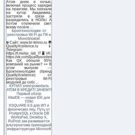
Атом днем и ночью,
включая процесс зарядки
на практике. Мы поехали
на хутор Академика,
застряли в грязи и
разрядились в НОЛЬ! А
потом отключили свет
всему посёлк
...
Броктехнолоджи: от
реестровых Wi-Fi до ПК и
Моноблоков!
🌐 Сайт: www.br-tehno.ru 🌍
QualityXcellence.ru 📱
Telegram:
https://t.me/qx_lab_IT 🖥 VK:
https://vk.com/qualityxcellenc
Как QX обошли 95%
компаний на рынке? 👀 В
этом выпуске —
Броктехнолоджи (бренд
QualityXcellence): от
реестровых Wi-Fi
модулей до собс
...
КУПИЛ электромобиль
АТОМ В КРЕДИТ! ЗАЧЕМ?!
Первый обзор
AltaIDE — новая IDE для
ПЛК!
XSQUARE 6.6 для ИП и
физических лиц. Путь от
PostgreSQL к Oracle DB
WorksPad, Desktop X,
RuPost: как развивается
альтернатива прикладной
инфраструктуре Microsoft