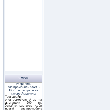
Форум
Разрядили
электромобиль Атом В
НОЛЬ и Застряли на
хуторе Академика
Тест-драйв
электромобиля Атом на
дистанции 500 км.
Узнайте, как ведет себя
новый электромобиль