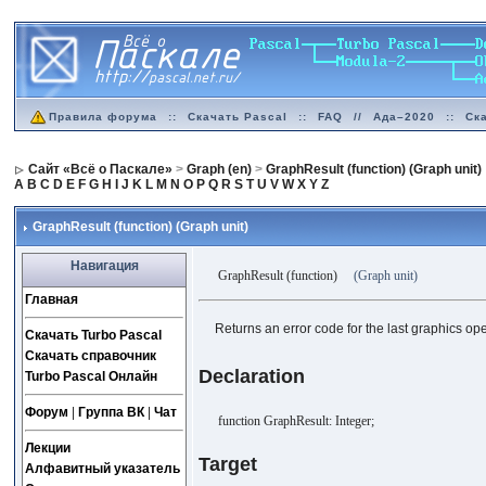
Правила форума
::
Скачать Pascal
::
FAQ
//
Ада–2020
::
Ск
Сайт «Всё о Паскале»
>
Graph (en)
>
GraphResult (function) (Graph unit)
A
B
C
D
E
F
G
H
I
J
K
L
M
N
O
P
Q
R
S
T
U
V
W
X
Y
Z
GraphResult (function) (Graph unit)
Навигация
GraphResult (function)
(Graph unit)
Главная
Returns an error code for the last graphics ope
Скачать Turbo Pascal
Скачать справочник
Declaration
Turbo Pascal Онлайн
Форум
|
Группа ВК
|
Чат
function GraphResult: Integer;
Лекции
Target
Алфавитный указатель