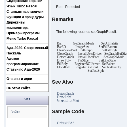
Содержание справки
Язык Turbo Pascal
Real, Protected
Стандартные модули
Функции и процедуры
Remarks
Директивы
компилятора
The following routines set GraphResult:
Примеры программ
Меню Turbo Pascal
Bar GetGraphMode SetAllPalette
Bar3D ImageSize SetFillPattern
Ада-2020. Современный
ClearViewPort InitGraph SetFillStyle
Паскаль
CloseGraph InstallUserDriver SetGraphBufSiz
DetectGraph InstallUserFont SetGraphMode
Адское
DrawPoly PieSlice SetLineStyle
FillPoly RegisterBGIdriver SetPalette
программирование
FloodFill RegisterBGIfont SetTextJustify
Статьи по Ада-2020
SetTextStyle
Отзывы и идеи
See Also
Об этом сайте
DetectGraph
DrawPoly
Чат
GraphErrorMsg
Sample Code
Войти
Grfreslt.PAS