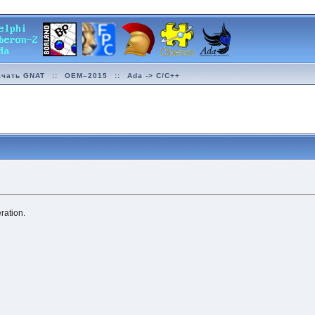
ачать GNAT
::
OEM–2015
::
Ada -> C/C++
ration.