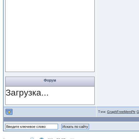
Форум
Загрузка...
Тэги:
GraphFreeMemPtr
G