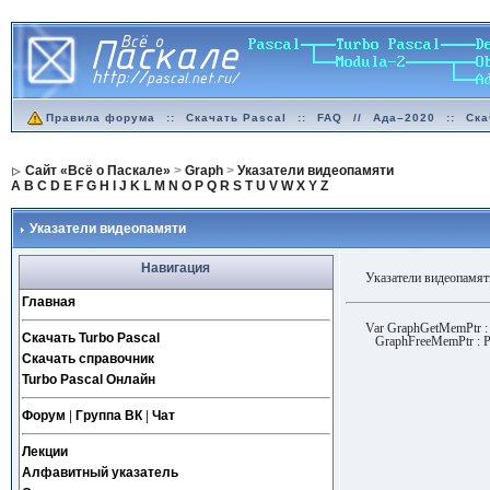
Правила форума
::
Скачать Pascal
::
FAQ
//
Ада–2020
::
Ска
Сайт «Всё о Паскале»
>
Graph
>
Указатели видеопамяти
A
B
C
D
E
F
G
H
I
J
K
L
M
N
O
P
Q
R
S
T
U
V
W
X
Y
Z
Указатели видеопамяти
Навигация
Указатели видеопамят
Главная
Var GraphGetMemPtr : 
Скачать Turbo Pascal
GraphFreeMemPtr : Po
Скачать справочник
Turbo Pascal Онлайн
Форум
|
Группа ВК
|
Чат
Лекции
Алфавитный указатель