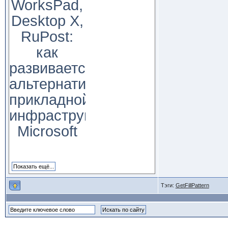
WorksPad,
Desktop X,
RuPost:
как
развивается
альтернатива
прикладной
инфраструктуре
Microsoft
Тэги:
GetFillPattern