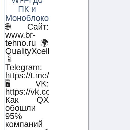
ПК и
Моноблоков!
🌐 Сайт:
www.br-
tehno.ru 🌍
QualityXcellence.ru
📱
Telegram:
https://t.me/qx_lab_IT
🖥 VK:
https://vk.com/qualityxcellenc
Как QX
обошли
95%
компаний