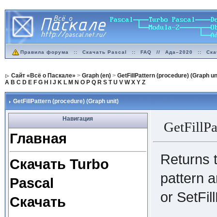
Правила форума
::
Скачать Pascal
::
FAQ
//
Ада–2020
::
Ска
Сайт «Всё о Паскале»
>
Graph (en)
>
GetFillPattern (procedure) (Graph un
A
B
C
D
E
F
G
H
I
J
K
L
M
N
O
P
Q
R
S
T
U
V
W
X
Y
Z
GetFillPattern (procedure) (Graph unit)
Навигация
GetFillP
Главная
Returns t
Скачать Turbo
pattern a
Pascal
or SetFil
Скачать