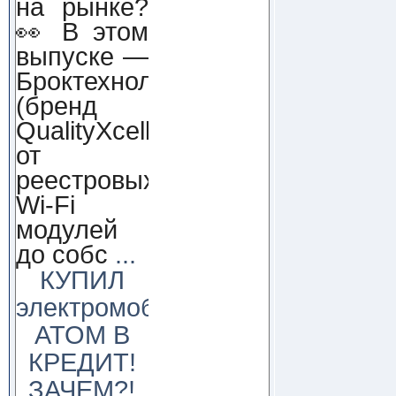
на рынке?
👀 В этом
выпуске —
Броктехнолоджи
(бренд
QualityXcellence):
от
реестровых
Wi-Fi
модулей
до собс
...
КУПИЛ
электромобиль
АТОМ В
КРЕДИТ!
ЗАЧЕМ?!