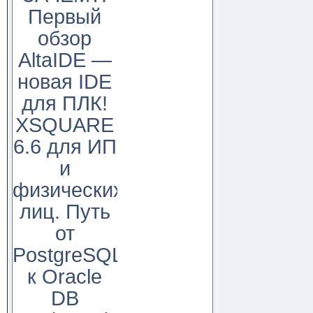
Первый
обзор
AltaIDE —
новая IDE
для ПЛК!
XSQUARE
6.6 для ИП
и
физических
лиц. Путь
от
PostgreSQL
к Oracle
DB