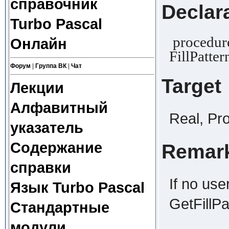
справочник
Declar
Turbo Pascal
procedure
Онлайн
FillPatte
Форум
|
Группа ВК
|
Чат
Target
Лекции
Алфавитный
Real, Pr
указатель
Содержание
Remar
справки
If no use
Язык Turbo Pascal
GetFillPa
Стандартные
модули