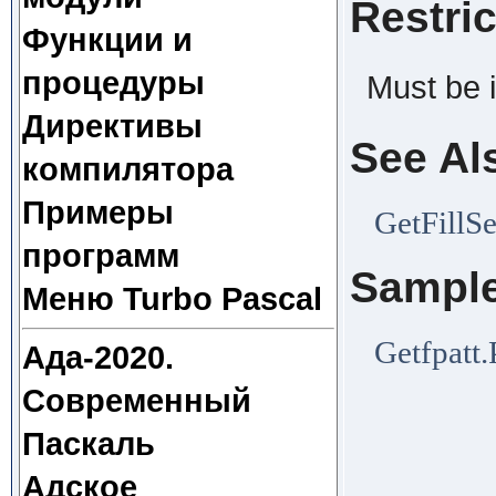
Restri
Функции и
процедуры
Must be 
Директивы
See Al
компилятора
Примеры
GetFillSe
программ
Sampl
Меню Turbo Pascal
Getfpatt
Ада-2020.
Современный
Паскаль
Адское