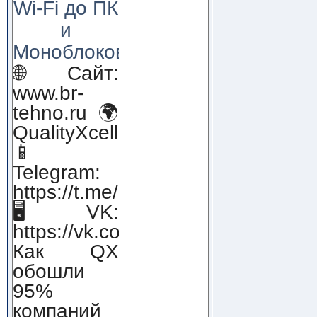
Wi-Fi до ПК
и
Моноблоков!
🌐 Сайт:
www.br-
tehno.ru 🌍
QualityXcellence.ru
📱
Telegram:
https://t.me/qx_lab_IT
🖥 VK:
https://vk.com/qualityxcellenc
Как QX
обошли
95%
компаний