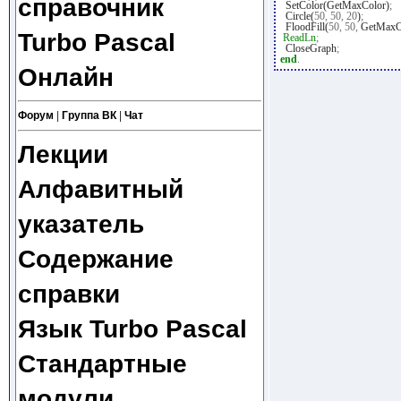
справочник
SetColor(GetMaxColor)
;
Circle(
50
,
50
,
20
)
;
FloodFill(
50
,
50
,
GetMaxC
Turbo Pascal
ReadLn
;
CloseGraph
;
end
.
Онлайн
Форум
|
Группа ВК
|
Чат
Лекции
Алфавитный
указатель
Содержание
справки
Язык Turbo Pascal
Стандартные
модули