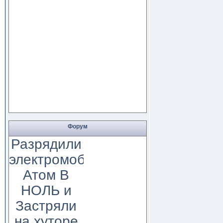
Форум
Разрядили
электромобиль
Атом В
НОЛЬ и
Застряли
на хуторе