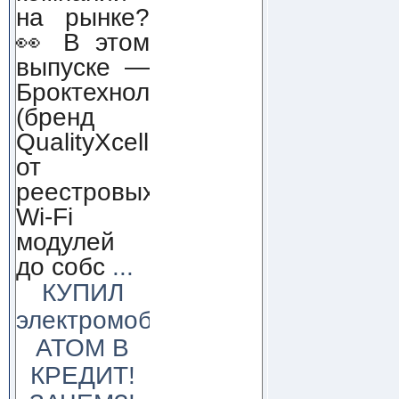
на рынке?
👀 В этом
выпуске —
Броктехнолоджи
(бренд
QualityXcellence):
от
реестровых
Wi-Fi
модулей
до собс
...
КУПИЛ
электромобиль
АТОМ В
КРЕДИТ!