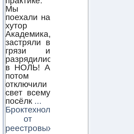
практике.
Мы
поехали на
хутор
Академика,
застряли в
грязи и
разрядились
в НОЛЬ! А
потом
отключили
свет всему
посёлк
...
Броктехнолоджи:
от
реестровых