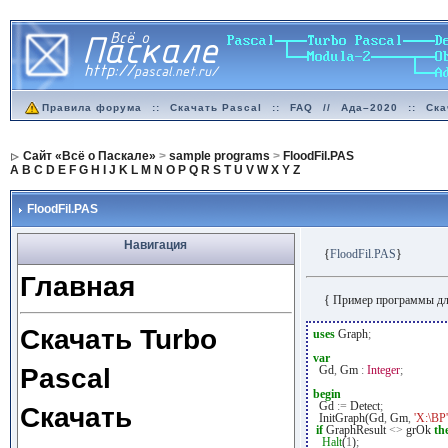
Правила форума
::
Скачать Pascal
::
FAQ
//
Ада–2020
::
Ска
Сайт «Всё о Паскале»
>
sample programs
>
FloodFil.PAS
A
B
C
D
E
F
G
H
I
J
K
L
M
N
O
P
Q
R
S
T
U
V
W
X
Y
Z
FloodFil.PAS
Навигация
{
FloodFil.PAS
}
Главная
{ Пример программы д
Скачать Turbo
uses
Graph
;
var
Pascal
Gd
,
Gm
:
Integer
;
begin
Gd
:=
Detect
;
Скачать
InitGraph(Gd
,
Gm
,
'X:\BP'
if
GraphResult
<>
grOk
th
Halt
(
1
)
;