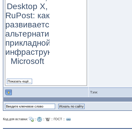
Desktop X,
RuPost: как
развивается
альтернатива
прикладной
инфраструктуре
Microsoft
Тэги:
Код для вставки:
::
::
::
ГОСТ
::