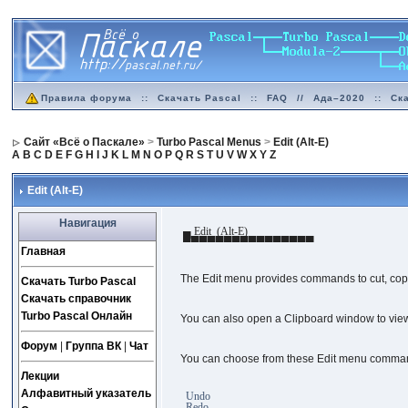
Правила форума
::
Скачать Pascal
::
FAQ
//
Ада–2020
::
Ск
Сайт «Всё о Паскале»
>
Turbo Pascal Menus
>
Edit (Alt-E)
A
B
C
D
E
F
G
H
I
J
K
L
M
N
O
P
Q
R
S
T
U
V
W
X
Y
Z
Edit (Alt-E)
Навигация
▄ Edit (Alt-E)
▀▀▀▀▀▀▀▀▀▀▀▀▀▀▀▀
Главная
The Edit menu provides commands to cut, copy
Скачать Turbo Pascal
Скачать справочник
Turbo Pascal Онлайн
You can also open a Clipboard window to view o
Форум
|
Группа ВК
|
Чат
You can choose from these Edit menu comma
Лекции
Алфавитный указатель
Undo
Redo