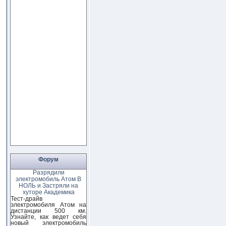
Форум
Разрядили
электромобиль Атом В
НОЛЬ и Застряли на
хуторе Академика
Тест-драйв
электромобиля Атом на
дистанции 500 км.
Узнайте, как ведет себя
новый электромобиль