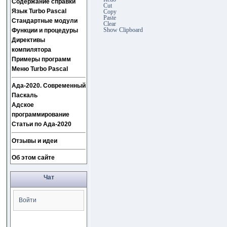
Содержание справки
Cut
Язык Turbo Pascal
Copy
Paste
Стандартные модули
Clear
Show Clipboard
Функции и процедуры
Директивы
компилятора
Примеры программ
Меню Turbo Pascal
Ада-2020. Современный
Паскаль
Адское
программирование
Статьи по Ада-2020
Отзывы и идеи
Об этом сайте
Чат
Войти