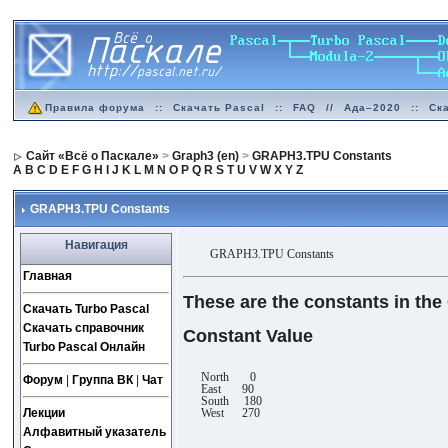
Правила форума
::
Скачать Pascal
::
FAQ
//
Ада–2020
::
Ск
Сайт «Всё о Паскале»
>
Graph3 (en)
>
GRAPH3.TPU Constants
A
B
C
D
E
F
G
H
I
J
K
L
M
N
O
P
Q
R
S
T
U
V
W
X
Y
Z
GRAPH3.TPU Constants
Навигация
GRAPH3.TPU Constants
Главная
These are the constants in the
Скачать Turbo Pascal
Скачать справочник
Constant Value
Turbo Pascal Онлайн
North 0
Форум
|
Группа ВК
|
Чат
East 90
South 180
West 270
Лекции
Алфавитный указатель