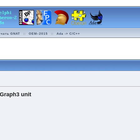
ачать GNAT
::
OEM–2015
::
Ada -> C/C++
 Graph3 unit