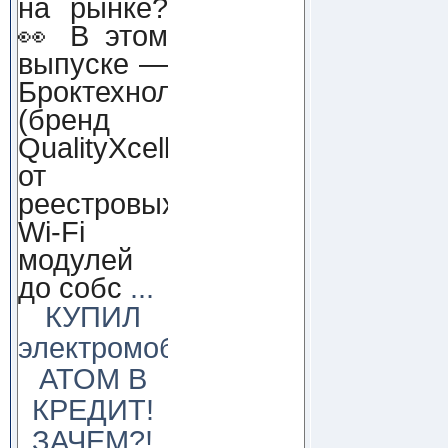
на рынке?
👀 В этом
выпуске —
Броктехнолоджи
(бренд
QualityXcellence):
от
реестровых
Wi-Fi
модулей
до собс
...
КУПИЛ
электромобиль
АТОМ В
КРЕДИТ!
ЗАЧЕМ?!