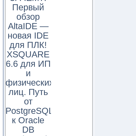
Первый
обзор
AltaIDE —
новая IDE
для ПЛК!
XSQUARE
6.6 для ИП
и
физических
лиц. Путь
от
PostgreSQL
к Oracle
DB