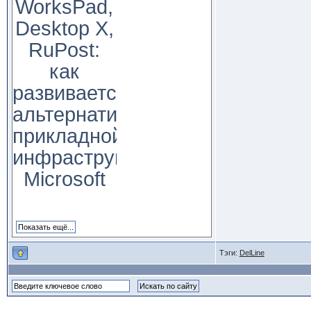
WorksPad,
Desktop X,
RuPost:
как
развивается
альтернатива
прикладной
инфраструктуре
Microsoft
Тэги:
DelLine