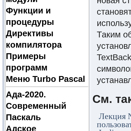
новая ст
Функции и
становя
процедуры
использ
Директивы
Таким о
компилятора
установ
Примеры
TextBack
программ
символо
Меню Turbo Pascal
устанав
Ада-2020.
См. та
Современный
Лекция 
Паскаль
пользова
Адское