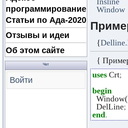
Insline
программирование
Window
Статьи по Ада-2020
Приме
Отзывы и идеи
{
Delline
Об этом сайте
{ Приме
Чат
uses
Crt
;
Войти
begin
Window(
DelLine
;
end
.