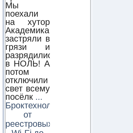
Мы
поехали
на хутор
Академика,
застряли в
грязи и
разрядились
в НОЛЬ! А
потом
отключили
свет всему
посёлк
...
Броктехнолоджи:
от
реестровых
Wi-Fi до