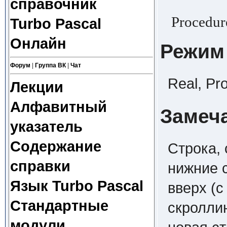
справочник
Procedur
Turbo Pascal
Онлайн
Режим
Форум
|
Группа ВК
|
Чат
Real, Pr
Лекции
Алфавитный
Замеч
указатель
Содержание
Строка,
справки
нижние 
Язык Turbo Pascal
вверх (
Стандартные
скроллин
модули