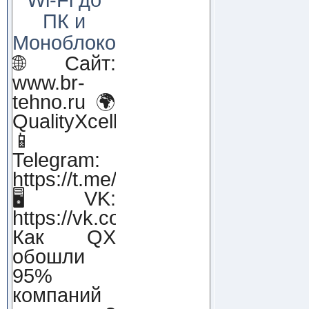
ПК и
Моноблоков!
🌐 Сайт:
www.br-
tehno.ru 🌍
QualityXcellence.ru
📱
Telegram:
https://t.me/qx_lab_IT
🖥 VK:
https://vk.com/qualityxcellenc
Как QX
обошли
95%
компаний