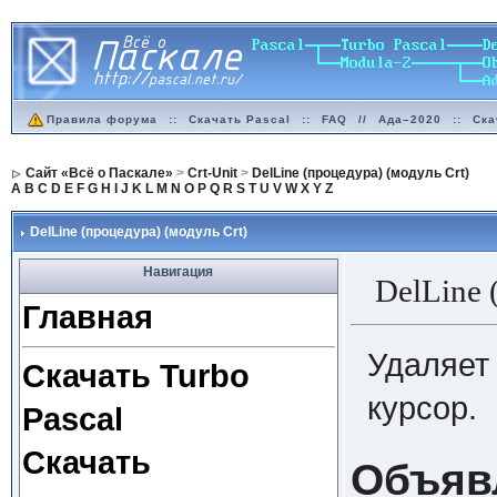
Правила форума
::
Скачать Pascal
::
FAQ
//
Ада–2020
::
Ска
Сайт «Всё о Паскале»
>
Crt-Unit
>
DelLine (процедура) (модуль Crt)
A
B
C
D
E
F
G
H
I
J
K
L
M
N
O
P
Q
R
S
T
U
V
W
X
Y
Z
DelLine (процедура) (модуль Crt)
Навигация
DelLine
Главная
Удаляет 
Скачать Turbo
курсор.
Pascal
Скачать
Объяв