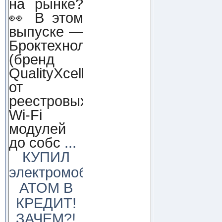
на рынке?
👀 В этом
выпуске —
Броктехнолоджи
(бренд
QualityXcellence):
от
реестровых
Wi-Fi
модулей
до собс
...
КУПИЛ
электромобиль
АТОМ В
КРЕДИТ!
ЗАЧЕМ?!