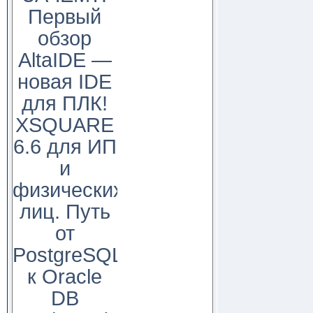
Первый
обзор
AltaIDE —
новая IDE
для ПЛК!
XSQUARE
6.6 для ИП
и
физических
лиц. Путь
от
PostgreSQL
к Oracle
DB