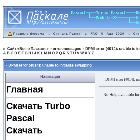
Правила форума
::
Скачать Pascal
::
FAQ
//
Ада–2020
::
Ска
Сайт «Всё о Паскале»
>
error,messages
>
DPMI error (4014): unable to in
A
B
C
D
E
F
G
H
I
J
K
L
M
N
O
P
Q
R
S
T
U
V
W
X
Y
Z
DPMI error (4014): unable to initialize swapping
Навигация
DPMI error (4014): unab
Главная
No Help available for t
Скачать Turbo
Pascal
Скачать