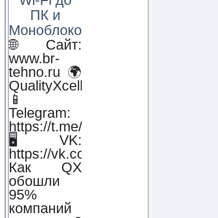
ПК и
Моноблоков!
🌐 Сайт:
www.br-
tehno.ru 🌍
QualityXcellence.ru
📱
Telegram:
https://t.me/qx_lab_IT
🖥 VK:
https://vk.com/qualityxcellenc
Как QX
обошли
95%
компаний