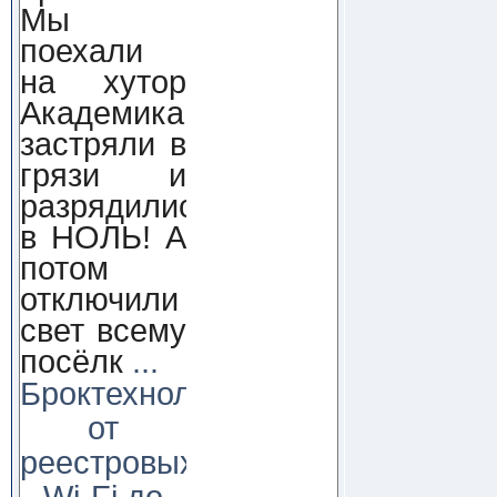
Мы
поехали
на хутор
Академика,
застряли в
грязи и
разрядились
в НОЛЬ! А
потом
отключили
свет всему
посёлк
...
Броктехнолоджи:
от
реестровых
Wi-Fi до