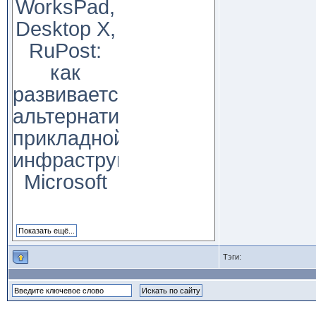
WorksPad,
Desktop X,
RuPost:
как
развивается
альтернатива
прикладной
инфраструктуре
Microsoft
Тэги: