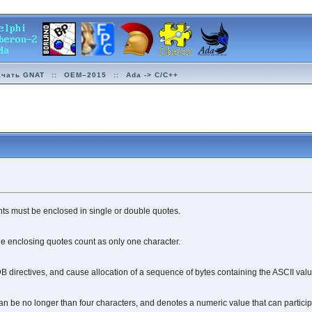
ачать GNAT
::
OEM–2015
::
Ada -> C/C++
ants must be enclosed in single or double quotes.
e enclosing quotes count as only one character.
B directives, and cause allocation of a sequence of bytes containing the ASCII value
can be no longer than four characters, and denotes a numeric value that can partici