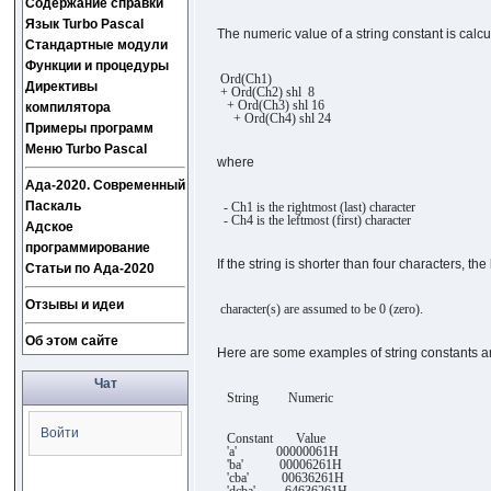
Содержание справки
Язык Turbo Pascal
The numeric value of a string constant is calc
Стандартные модули
Функции и процедуры
Ord(Ch1)
Директивы
+ Ord(Ch2) shl 8
+ Ord(Ch3) shl 16
компилятора
+ Ord(Ch4) shl 24
Примеры программ
Меню Turbo Pascal
where
Ада-2020. Современный
Паскаль
- Ch1 is the rightmost (last) character
- Ch4 is the leftmost (first) character
Адское
программирование
If the string is shorter than four characters, the l
Статьи по Ада-2020
Отзывы и идеи
character(s) are assumed to be 0 (zero).
Об этом сайте
Here are some examples of string constants a
Чат
String Numeric
Войти
Constant Value
'a' 00000061H
'ba' 00006261H
'cba' 00636261H