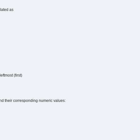
ulated as
eftmost (first)
nd their corresponding numeric values: