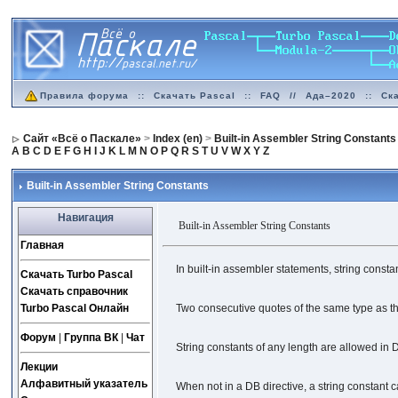
Правила форума
::
Скачать Pascal
::
FAQ
//
Ада–2020
::
Ск
Сайт «Всё о Паскале»
>
Index (en)
>
Built-in Assembler String Constants
A
B
C
D
E
F
G
H
I
J
K
L
M
N
O
P
Q
R
S
T
U
V
W
X
Y
Z
Built-in Assembler String Constants
Навигация
Built-in Assembler String Constants
Главная
In built-in assembler statements, string const
Скачать Turbo Pascal
Скачать справочник
Turbo Pascal Онлайн
Two consecutive quotes of the same type as th
Форум
|
Группа ВК
|
Чат
String constants of any length are allowed in D
Лекции
Алфавитный указатель
When not in a DB directive, a string constant 