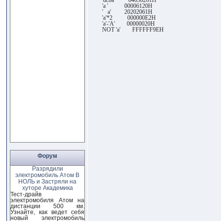
'dcba' 64636261H
'a ' 00006120H
' a' 20202061H
'a'*2 000000E2H
'a'-'A' 00000020H
NOT 'a' FFFFFF9EH
Форум
Разрядили
электромобиль Атом В
НОЛЬ и Застряли на
хуторе Академика
Тест-драйв
электромобиля Атом на
дистанции 500 км.
Узнайте, как ведет себя
новый электромобиль