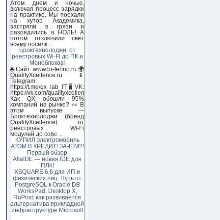
Атом днем и ночью,
включая процесс зарядки
на практике. Мы поехали
на хутор Академика,
застряли в грязи и
разрядились в НОЛЬ! А
потом отключили свет
всему посёлк
...
Броктехнолоджи: от
реестровых Wi-Fi до ПК и
Моноблоков!
🌐 Сайт: www.br-tehno.ru 🌍
QualityXcellence.ru 📱
Telegram:
https://t.me/qx_lab_IT 🖥 VK:
https://vk.com/qualityxcellenc
Как QX обошли 95%
компаний на рынке? 👀 В
этом выпуске —
Броктехнолоджи (бренд
QualityXcellence): от
реестровых Wi-Fi
модулей до собс
...
КУПИЛ электромобиль
АТОМ В КРЕДИТ! ЗАЧЕМ?!
Первый обзор
AltaIDE — новая IDE для
ПЛК!
XSQUARE 6.6 для ИП и
физических лиц. Путь от
PostgreSQL к Oracle DB
WorksPad, Desktop X,
RuPost: как развивается
альтернатива прикладной
инфраструктуре Microsoft