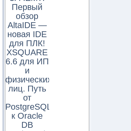
Первый
обзор
AltaIDE —
новая IDE
для ПЛК!
XSQUARE
6.6 для ИП
и
физических
лиц. Путь
от
PostgreSQL
к Oracle
DB