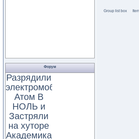
Group list box
Ite
Форум
Разрядили
электромобиль
Атом В
НОЛЬ и
Застряли
на хуторе
Академика