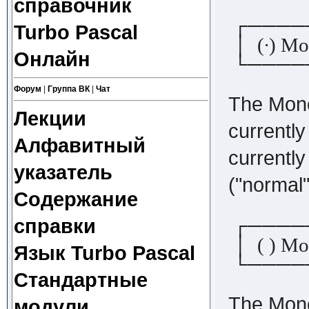
справочник
┌────
Turbo Pascal
│ (∙) 
Онлайн
└────
Форум
|
Группа ВК
|
Чат
The Mono 
Лекции
currently
Алфавитный
currently
указатель
("normal"
Содержание
┌────
справки
│ ( ) M
Язык Turbo Pascal
└────
Стандартные
The Mono 
модули