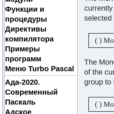
currently
Функции и
selected 
процедуры
Директивы
┌────
компилятора
│ ( ) Mo
└────
Примеры
программ
The Mono
Меню Turbo Pascal
of the cu
group to
Ада-2020.
Современный
┌────
Паскаль
│ ( ) Mo
└────
Адское