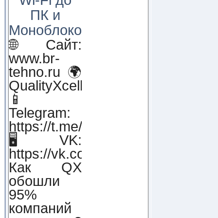
ПК и
Моноблоков!
🌐 Сайт:
www.br-
tehno.ru 🌍
QualityXcellence.ru
📱
Telegram:
https://t.me/qx_lab_IT
🖥 VK:
https://vk.com/qualityxcellenc
Как QX
обошли
95%
компаний