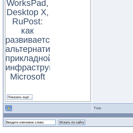
WorksPad,
Desktop X,
RuPost:
как
развивается
альтернатива
прикладной
инфраструктуре
Microsoft
Тэги: