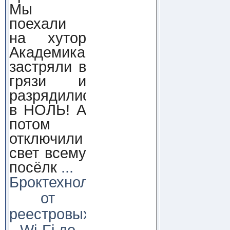
Мы
поехали
на хутор
Академика,
застряли в
грязи и
разрядились
в НОЛЬ! А
потом
отключили
свет всему
посёлк
...
Броктехнолоджи:
от
реестровых
Wi-Fi до