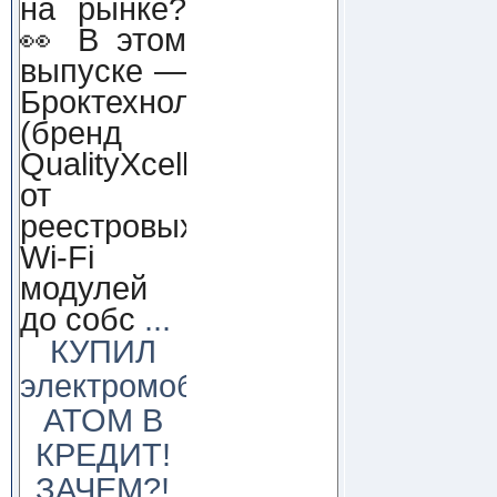
на рынке?
👀 В этом
выпуске —
Броктехнолоджи
(бренд
QualityXcellence):
от
реестровых
Wi-Fi
модулей
до собс
...
КУПИЛ
электромобиль
АТОМ В
КРЕДИТ!
ЗАЧЕМ?!