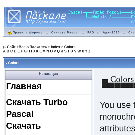
Правила форума
::
Скачать Pascal
::
FAQ
//
Ада–2020
::
Ска
Сайт «Всё о Паскале»
>
Index
>
Colors
A
B
C
D
E
F
G
H
I
J
K
L
M
N
O
P
Q
R
S
T
U
V
W
X
Y
Z
Colors
Навигация
▄ Colors
Главная
▀▀▀▀▀
Скачать Turbo
You use t
Pascal
monochro
Скачать
attribute