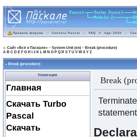
Правила форума
::
Скачать Pascal
::
FAQ
//
Ада–2020
::
Ска
Сайт «Всё о Паскале»
>
System-Unit (en)
>
Break (procedure)
A
B
C
D
E
F
G
H
I
J
K
L
M
N
O
P
Q
R
S
T
U
V
W
X
Y
Z
Break (procedure)
Навигация
Break (pr
Главная
Terminates
Скачать Turbo
statement
Pascal
Скачать
Declara