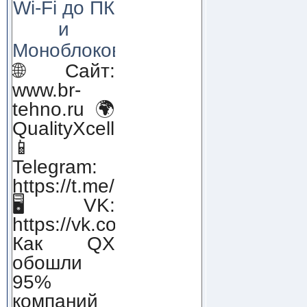
Wi-Fi до ПК
и
Моноблоков!
🌐 Сайт:
www.br-
tehno.ru 🌍
QualityXcellence.ru
📱
Telegram:
https://t.me/qx_lab_IT
🖥 VK:
https://vk.com/qualityxcellenc
Как QX
обошли
95%
компаний