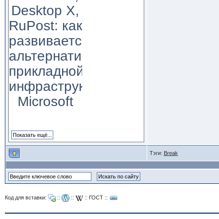
Desktop X,
RuPost: как
развивается
альтернатива
прикладной
инфраструктуре
Microsoft
Тэги:
Break
Код для вставки:
::
::
::
ГОСТ
::