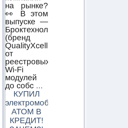
на рынке?
👀 В этом
выпуске —
Броктехнолоджи
(бренд
QualityXcellence):
от
реестровых
Wi-Fi
модулей
до собс
...
КУПИЛ
электромобиль
АТОМ В
КРЕДИТ!