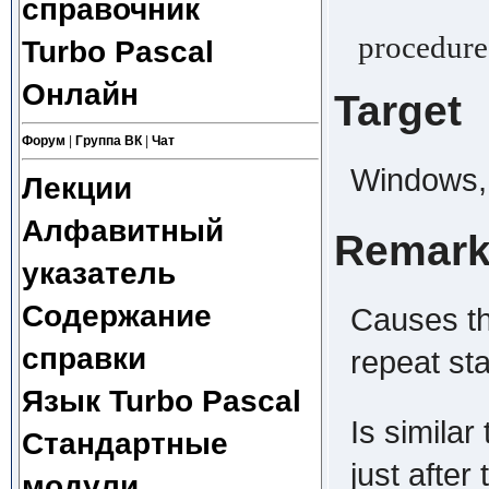
справочник
procedure
Turbo Pascal
Онлайн
Target
Форум
|
Группа ВК
|
Чат
Windows, 
Лекции
Алфавитный
Remar
указатель
Содержание
Causes th
справки
repeat st
Язык Turbo Pascal
Is similar
Стандартные
just after
модули