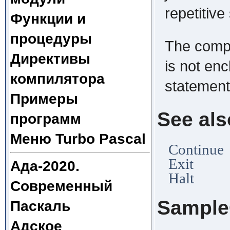
repetitive
Функции и
процедуры
The compil
Директивы
is not enc
компилятора
statement
Примеры
See als
программ
Меню Turbo Pascal
Continue
Exit
Ада-2020.
Halt
Современный
Sampl
Паскаль
Адское