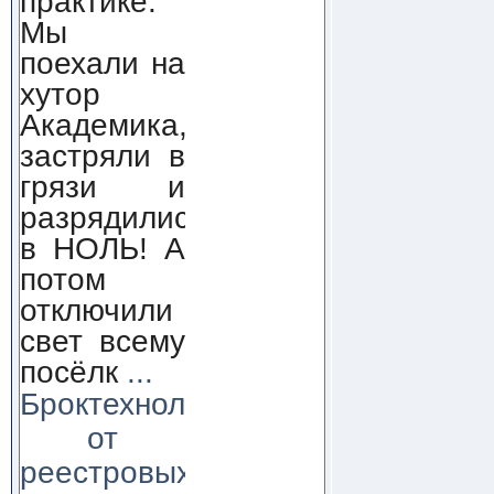
практике.
Мы
поехали на
хутор
Академика,
застряли в
грязи и
разрядились
в НОЛЬ! А
потом
отключили
свет всему
посёлк
...
Броктехнолоджи:
от
реестровых