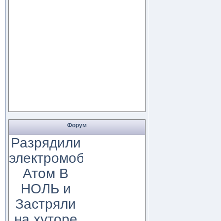
Форум
Разрядили
электромобиль
Атом В
НОЛЬ и
Застряли
на хуторе