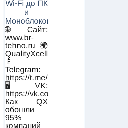
Wi-Fi до ПК
и
Моноблоков!
🌐 Сайт:
www.br-
tehno.ru 🌍
QualityXcellence.ru
📱
Telegram:
https://t.me/qx_lab_IT
🖥 VK:
https://vk.com/qualityxcellenc
Как QX
обошли
95%
компаний