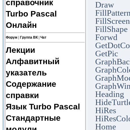
справочник
Draw
FillPatter
Turbo Pascal
FillScreen
Онлайн
FillShape
Forwd
Форум
|
Группа ВК
|
Чат
GetDotCo
Лекции
GetPic
Алфавитный
GraphBac
GraphCol
указатель
GraphMo
Содержание
GraphWi
Heading
справки
HideTurtl
Язык Turbo Pascal
HiRes
Стандартные
HiResCol
Home
модули