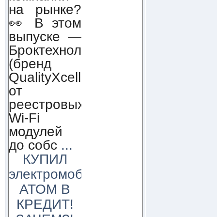
на рынке?
👀 В этом
выпуске —
Броктехнолоджи
(бренд
QualityXcellence):
от
реестровых
Wi-Fi
модулей
до собс
...
КУПИЛ
электромобиль
АТОМ В
КРЕДИТ!