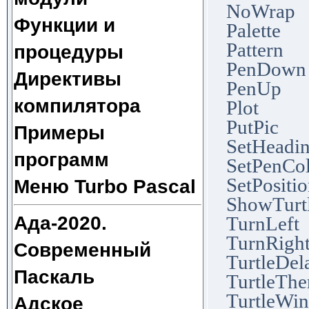
NoWrap
Функции и
Palette
Pattern
процедуры
PenDown
Директивы
PenUp
компилятора
Plot
PutPic
Примеры
SetHeadi
программ
SetPenCo
SetPositi
Меню Turbo Pascal
ShowTurt
Ада-2020.
TurnLeft
TurnRigh
Современный
TurtleDel
Паскаль
TurtleThe
TurtleWi
Адское