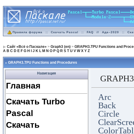
Правила форума
::
Скачать Pascal
::
FAQ
//
Ада–2020
::
Ска
Сайт «Всё о Паскале»
>
Graph3 (en)
>
GRAPH3.TPU Functions and Proce
A
B
C
D
E
F
G
H
I
J
K
L
M
N
O
P
Q
R
S
T
U
V
W
X
Y
Z
GRAPH3.TPU Functions and Procedures
Навигация
GRAPH3.T
Главная
Arc
Скачать Turbo
Back
Pascal
Circle
ClearScre
Скачать
ColorTabl