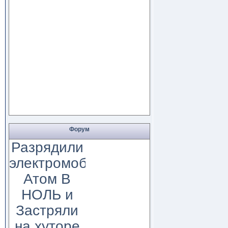
Форум
Разрядили
электромобиль
Атом В
НОЛЬ и
Застряли
на хуторе