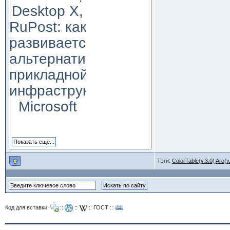
Desktop X,
RuPost: как
развивается
альтернатива
прикладной
инфраструктуре
Microsoft
Тэги:
ColorTable(v.3.0)
Arc(v
Код для вставки:
::
::
::
ГОСТ
::