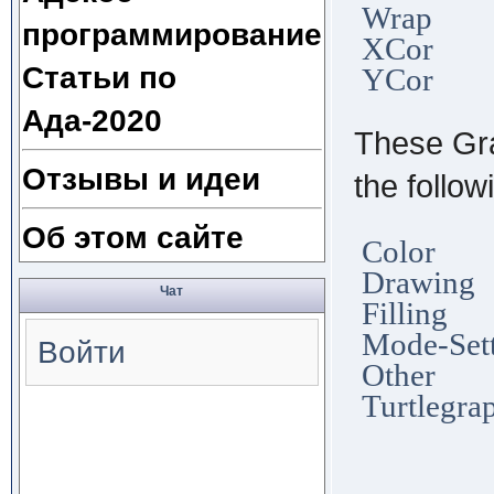
Wrap
программирование
XCor
Статьи по
YCor
Ада-2020
These Gra
Отзывы и идеи
the follow
Об этом сайте
Color
Drawing
Чат
Filling
Mode-Set
Войти
Other
Turtlegra