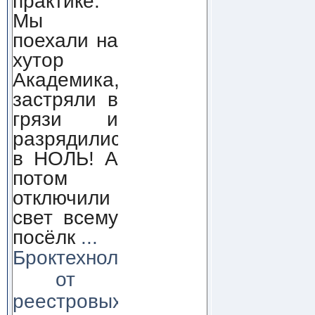
практике.
Мы
поехали на
хутор
Академика,
застряли в
грязи и
разрядились
в НОЛЬ! А
потом
отключили
свет всему
посёлк
...
Броктехнолоджи:
от
реестровых