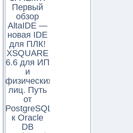
Первый
обзор
AltaIDE —
новая IDE
для ПЛК!
XSQUARE
6.6 для ИП
и
физических
лиц. Путь
от
PostgreSQL
к Oracle
DB