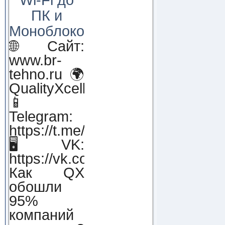
ПК и
Моноблоков!
🌐 Сайт:
www.br-
tehno.ru 🌍
QualityXcellence.ru
📱
Telegram:
https://t.me/qx_lab_IT
🖥 VK:
https://vk.com/qualityxcellenc
Как QX
обошли
95%
компаний