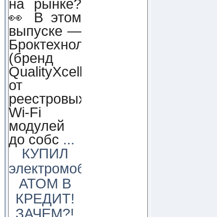
на рынке?
👀 В этом
выпуске —
Броктехнолоджи
(бренд
QualityXcellence):
от
реестровых
Wi-Fi
модулей
до собс
...
КУПИЛ
электромобиль
АТОМ В
КРЕДИТ!
ЗАЧЕМ?!