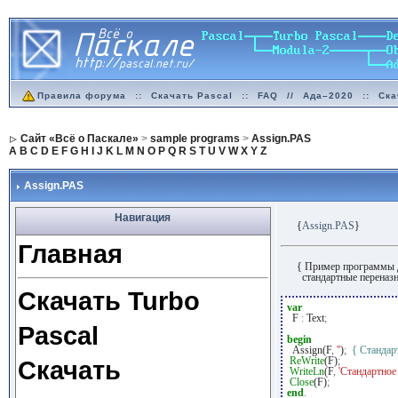
Правила форума
::
Скачать Pascal
::
FAQ
//
Ада–2020
::
Ска
Сайт «Всё о Паскале»
>
sample programs
>
Assign.PAS
A
B
C
D
E
F
G
H
I
J
K
L
M
N
O
P
Q
R
S
T
U
V
W
X
Y
Z
Assign.PAS
Навигация
{
Assign.PAS
}
Главная
{ Пример программы 
стандартные переназн
Скачать Turbo
var
F
:
Text
;
Pascal
begin
Assign(F
,
''
)
;
{ Стандар
ReWrite
(F)
;
Скачать
WriteLn
(F
,
'Стандартное 
Close
(F)
;
end
.