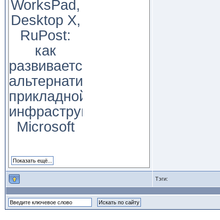
WorksPad,
Desktop X,
RuPost:
как
развивается
альтернатива
прикладной
инфраструктуре
Microsoft
Тэги: