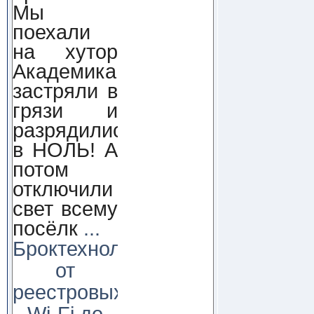
Мы
поехали
на хутор
Академика,
застряли в
грязи и
разрядились
в НОЛЬ! А
потом
отключили
свет всему
посёлк
...
Броктехнолоджи:
от
реестровых
Wi-Fi до