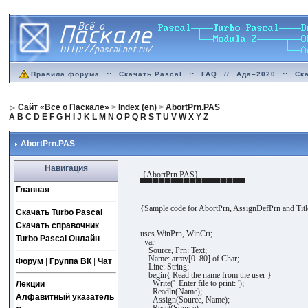
Правила форума
::
Скачать Pascal
::
FAQ
//
Ада–2020
::
Ск
Сайт «Всё о Паскале»
>
Index (en)
>
AbortPrn.PAS
A
B
C
D
E
F
G
H
I
J
K
L
M
N
O
P
Q
R
S
T
U
V
W
X
Y
Z
AbortPrn.PAS
Навигация
{AbortPrn.PAS}
▀▀▀▀▀▀▀▀▀▀▀▀▀▀▀▀▀
Главная
{Sample code for AbortPrn, AssignDefPrn and Titl
Скачать Turbo Pascal
Скачать справочник
uses WinPrn, WinCrt;
Turbo Pascal Онлайн
var
Source, Prn: Text;
Name: array[0..80] of Char;
Форум
|
Группа ВК
|
Чат
Line: String;
begin{ Read the name from the user }
Write(' Enter file to print: ');
Лекции
Readln(Name);
Алфавитный указатель
Assign(Source, Name);