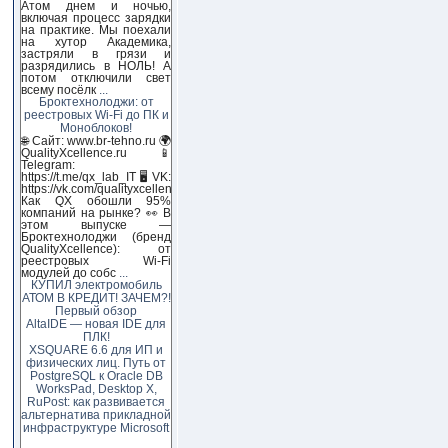
Атом днем и ночью,
включая процесс зарядки
на практике. Мы поехали
на хутор Академика,
застряли в грязи и
разрядились в НОЛЬ! А
потом отключили свет
всему посёлк
...
Броктехнолоджи: от
реестровых Wi-Fi до ПК и
Моноблоков!
🌐 Сайт: www.br-tehno.ru 🌍
QualityXcellence.ru 📱
Telegram:
https://t.me/qx_lab_IT 🖥 VK:
https://vk.com/qualityxcellenc
Как QX обошли 95%
компаний на рынке? 👀 В
этом выпуске —
Броктехнолоджи (бренд
QualityXcellence): от
реестровых Wi-Fi
модулей до собс
...
КУПИЛ электромобиль
АТОМ В КРЕДИТ! ЗАЧЕМ?!
Первый обзор
AltaIDE — новая IDE для
ПЛК!
XSQUARE 6.6 для ИП и
физических лиц. Путь от
PostgreSQL к Oracle DB
WorksPad, Desktop X,
RuPost: как развивается
альтернатива прикладной
инфраструктуре Microsoft