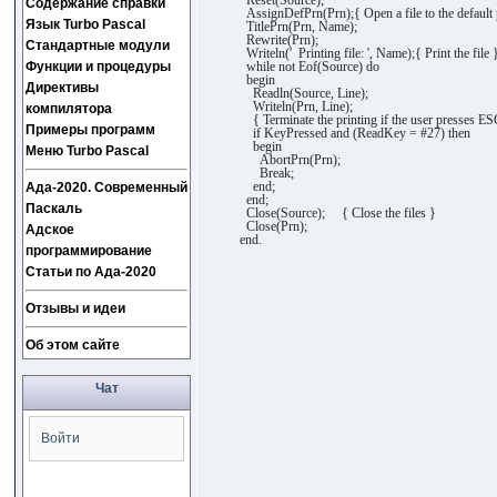
Reset(Source);
Содержание справки
AssignDefPrn(Prn);{ Open a file to the default p
Язык Turbo Pascal
TitlePrn(Prn, Name);
Rewrite(Prn);
Стандартные модули
Writeln(' Printing file: ', Name);{ Print the file 
Функции и процедуры
while not Eof(Source) do
begin
Директивы
Readln(Source, Line);
Writeln(Prn, Line);
компилятора
{ Terminate the printing if the user presses ES
Примеры программ
if KeyPressed and (ReadKey = #27) then
begin
Меню Turbo Pascal
AbortPrn(Prn);
Break;
end;
Ада-2020. Современный
end;
Паскаль
Close(Source); { Close the files }
Close(Prn);
Адское
end.
программирование
Статьи по Ада-2020
Отзывы и идеи
Об этом сайте
Чат
Войти