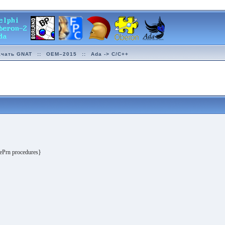
ачать GNAT
::
OEM–2015
::
Ada -> C/C++
ePrn procedures}