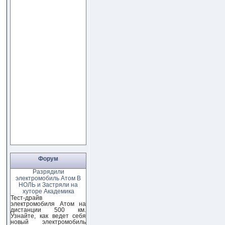
Форум
Разрядили
электромобиль Атом В
НОЛЬ и Застряли на
хуторе Академика
Тест-драйв
электромобиля Атом на
дистанции 500 км.
Узнайте, как ведет себя
новый электромобиль