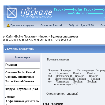
Правила форума
::
Скачать Pascal
::
FAQ
//
Ада–2020
::
Ск
Сайт «Всё о Паскале»
>
Index
>
Булевы операторы
A
B
C
D
E
F
G
H
I
J
K
L
M
N
O
P
Q
R
S
T
U
V
W
X
Y
Z
Булевы операторы
Навигация
Булевы операторы
Главная
Оператор Операция Тип операндов Тип резу
Скачать Turbo Pascal
not Отрицание Boolean Boolean
and Логическое И Boolean Boolean
Скачать справочник
or Логическое ИЛИ Boolean Boolean
Turbo Pascal Онлайн
xor Логическое Boolean Boolean
исключающее ИЛИ
Форум
|
Группа ВК
|
Чат
Оператор not - унарный.
Лекции
Алфавитный указатель
См. также