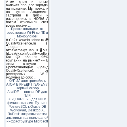
Атом днем и ночью,
включая процесс зарядки
на практике. Мы поехали
на хутор Академика,
застряли в грязи и
разрядились в НОЛЬ! А
потом отключили свет
всему посёлк
...
Броктехнолоджи: от
реестровых Wi-Fi до ПК и
Моноблоков!
🌐 Сайт: www.br-tehno.ru 🌍
QualityXcellence.ru 📱
Telegram:
https://t.me/qx_lab_IT 🖥 VK:
https://vk.com/qualityxcellenc
Как QX обошли 95%
компаний на рынке? 👀 В
этом выпуске —
Броктехнолоджи (бренд
QualityXcellence): от
реестровых Wi-Fi
модулей до собс
...
КУПИЛ электромобиль
АТОМ В КРЕДИТ! ЗАЧЕМ?!
Первый обзор
AltaIDE — новая IDE для
ПЛК!
XSQUARE 6.6 для ИП и
физических лиц. Путь от
PostgreSQL к Oracle DB
WorksPad, Desktop X,
RuPost: как развивается
альтернатива прикладной
инфраструктуре Microsoft