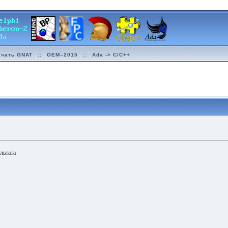
ачать GNAT
::
OEM–2015
::
Ada -> C/C++
льтата