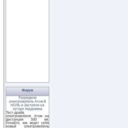
Форум
Разрядили
электромобиль Атом В
НОЛЬ и Застряли на
хуторе Академика
Тест-драйв
электромобиля Атом на
дистанции 500 км.
Узнайте, как ведет себя
новый электромобиль