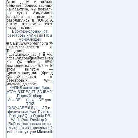
Атом днем и ночью,
включая процесс зарядки
на практике. Мы поехали
на хутор Академика,
застряли в грязи и
разрядились в НОЛЬ! А
потом отключили свет
всему посёлк
...
Броктехнолоджи: от
реестровых Wi-Fi до ПК и
Моноблоков!
🌐 Сайт: www.br-tehno.ru 🌍
QualityXcellence.ru 📱
Telegram:
https://t.me/qx_lab_IT 🖥 VK:
https://vk.com/qualityxcellenc
Как QX обошли 95%
компаний на рынке? 👀 В
этом выпуске —
Броктехнолоджи (бренд
QualityXcellence): от
реестровых Wi-Fi
модулей до собс
...
КУПИЛ электромобиль
АТОМ В КРЕДИТ! ЗАЧЕМ?!
Первый обзор
AltaIDE — новая IDE для
ПЛК!
XSQUARE 6.6 для ИП и
физических лиц. Путь от
PostgreSQL к Oracle DB
WorksPad, Desktop X,
RuPost: как развивается
альтернатива прикладной
инфраструктуре Microsoft