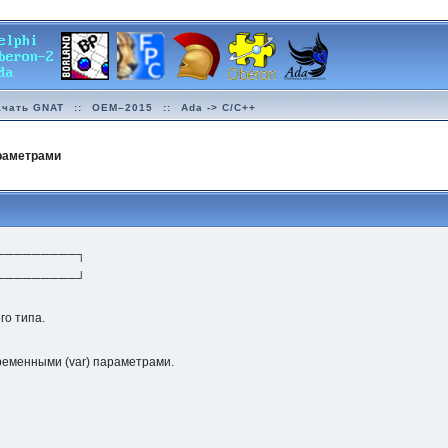
ачать GNAT
::
OEM–2015
::
Ada -> C/C++
раметрами
─────────┐
─────────┘
го типа.
еменными (var) параметрами.