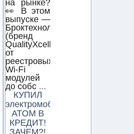
на рынке?
👀 В этом
выпуске —
Броктехнолоджи
(бренд
QualityXcellence):
от
реестровых
Wi-Fi
модулей
до собс
...
КУПИЛ
электромобиль
АТОМ В
КРЕДИТ!
ЗАЧЕМ?!