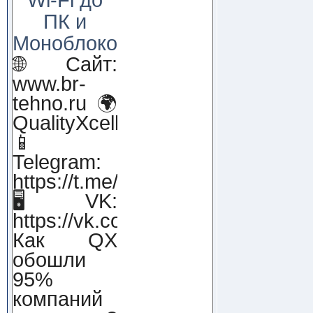
ПК и
Моноблоков!
🌐 Сайт:
www.br-
tehno.ru 🌍
QualityXcellence.ru
📱
Telegram:
https://t.me/qx_lab_IT
🖥 VK:
https://vk.com/qualityxcellenc
Как QX
обошли
95%
компаний