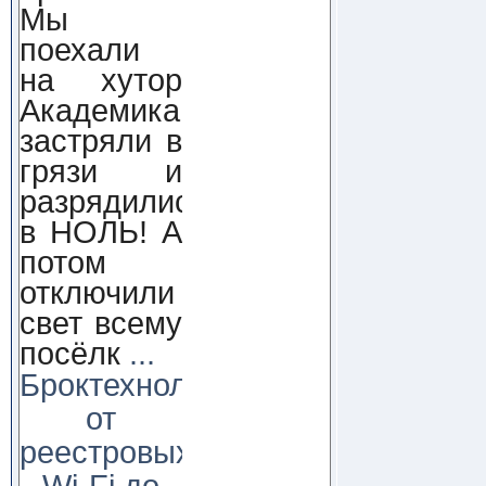
Мы
поехали
на хутор
Академика,
застряли в
грязи и
разрядились
в НОЛЬ! А
потом
отключили
свет всему
посёлк
...
Броктехнолоджи:
от
реестровых
Wi-Fi до