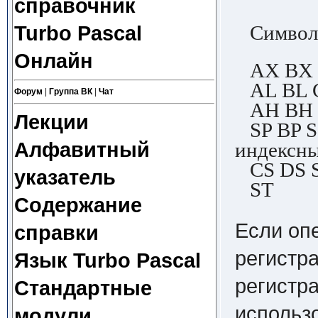
справочник
Симво
Turbo Pascal
Онлайн
AX BX 
AL BL 
Форум
|
Группа ВК
|
Чат
AH BH 
Лекции
SP BP S
Алфавитный
индексн
CS DS 
указатель
ST с
Содержание
Если опе
справки
регистр
Язык Turbo Pascal
регистра
Стандартные
использо
модули