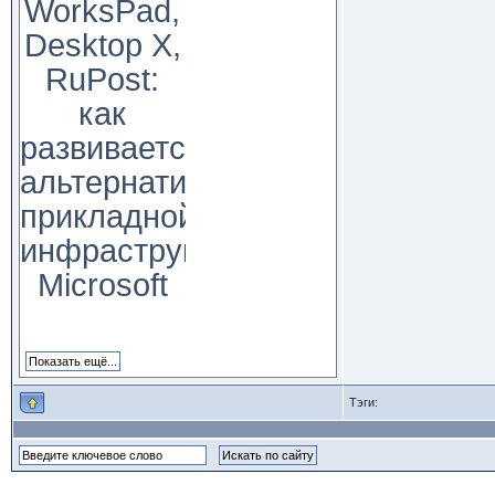
WorksPad,
Desktop X,
RuPost:
как
развивается
альтернатива
прикладной
инфраструктуре
Microsoft
Тэги: