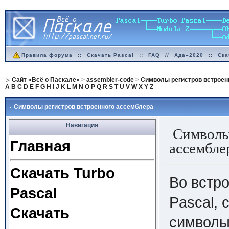
Правила форума
::
Скачать Pascal
::
FAQ
//
Ада–2020
::
Ска
Сайт «Всё о Паскале»
>
assembler-code
>
Символы регистров встроен
A
B
C
D
E
F
G
H
I
J
K
L
M
N
O
P
Q
R
S
T
U
V
W
X
Y
Z
Символы регистров встроенного ассемблера
Навигация
Символы 
Главная
ассембле
Скачать Turbo
Во встр
Pascal
Pascal,
Скачать
символы