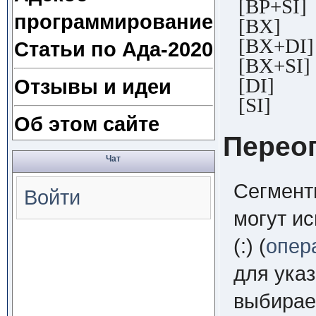
[BP+SI]
программирование
[BX]
[BX+DI]
Статьи по Ада-2020
[BX+SI]
[DI]
Отзывы и идеи
[SI]
Об этом сайте
Перео
Чат
Сегмент
Войти
могут и
(:) (
опер
для указ
выбирае