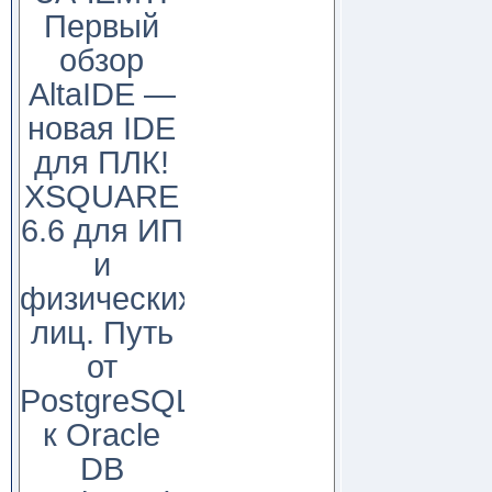
Первый
обзор
AltaIDE —
новая IDE
для ПЛК!
XSQUARE
6.6 для ИП
и
физических
лиц. Путь
от
PostgreSQL
к Oracle
DB