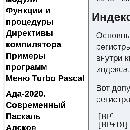
Функции и
Индек
процедуры
Директивы
Основны
компилятора
регистры
Примеры
внутри к
программ
индекса.
Меню Turbo Pascal
Вот доп
Ада-2020.
регистро
Современный
[BP]
Паскаль
[BP+DI]
Адское