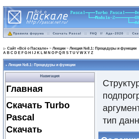
Правила форума
::
Скачать Pascal
::
FAQ
//
Ада–2020
::
Ска
Сайт «Всё о Паскале»
>
Лекции
>
Лекция №8.1: Процедуры и функции
A
B
C
D
E
F
G
H
I
J
K
L
M
N
O
P
Q
R
S
T
U
V
W
X
Y
Z
Лекция №8.1: Процедуры и функции
Навигация
Структу
Главная
подпрог
Скачать Turbo
аргумен
Pascal
тип дан
Скачать