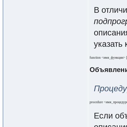
В отличи
подпро
описани
указать
function <имя_функции> [
Объявлен
Процед
procedure <имя_процедур
Если об
описания