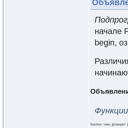
Объявле
Подпро
начале 
begin
, о
Различи
начинаю
Объявлен
Функции
function <имя_функции> [