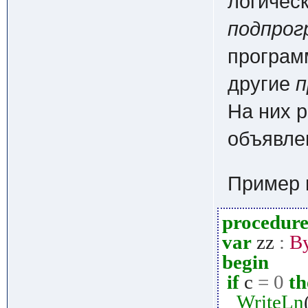
логичес
подпро
програм
другие
п
На них 
объявле
Пример 
procedur
var
zz
:
B
begin
if
c
=
0
th
WriteLn