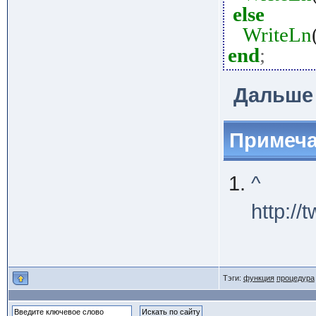
else
WriteLn
end
;
Дальше
Примеч
^
http:/
Тэги:
функция
процедура