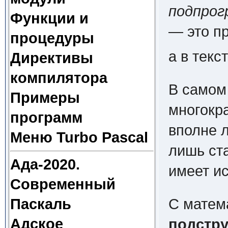
подпрог
Функции и
— это пр
процедуры
а в текс
Директивы
компилятора
В самом
Примеры
многокра
программ
вполне л
Меню Turbo Pascal
лишь ст
Ада-2020.
имеет и
Современный
С матем
Паскаль
подстру
Адское