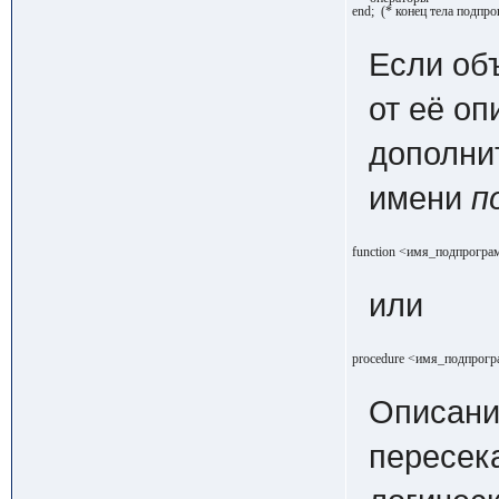
end;  (* конец тела подпр
Если об
от её оп
дополни
имени
п
function <имя_подпрогр
или
procedure <имя_подпрог
Описани
пересек