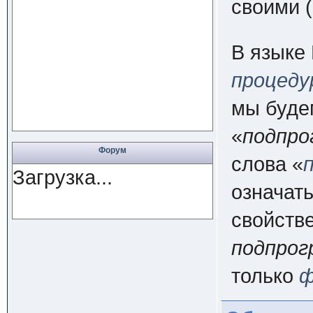
своими 
В языке
процеду
мы буде
«
подпро
Форум
слова «
Загрузка...
означат
свойств
подпрог
только
ф