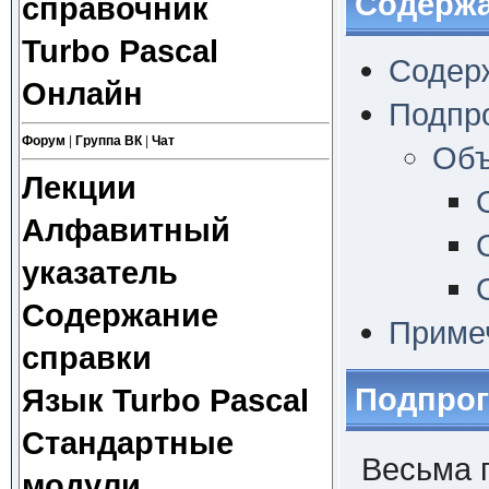
Содерж
справочник
Turbo Pascal
Содер
Онлайн
Подпр
Форум
|
Группа ВК
|
Чат
Объ
Лекции
Алфавитный
указатель
Содержание
Приме
справки
Подпро
Язык Turbo Pascal
Стандартные
Весьма 
модули