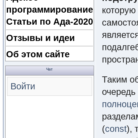
программирование
которую
Статьи по Ада-2020
самосто
являетс
Отзывы и идеи
подалге
Об этом сайте
простран
Чат
Таким о
Войти
очередь
полноце
раздела
(
const
), 