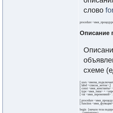
слово
fo
procedure <имя_процедуры
Описание
Описан
объявле
схеме (
[ uses <имена_подключае
[ label <список_меток>;]

[ const <имя_константы> 
[ type <имя_типа> = <опре
[ var <имя_переменной> :
[ procedure <имя_процед
[ function <имя_функции>
begin  {начало тела подп
   <операторы>
