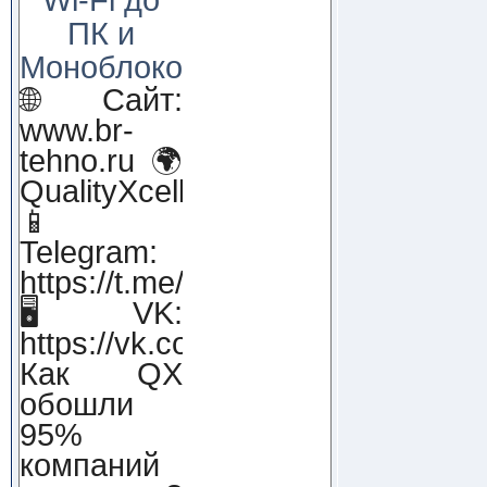
ПК и
Моноблоков!
🌐 Сайт:
www.br-
tehno.ru 🌍
QualityXcellence.ru
📱
Telegram:
https://t.me/qx_lab_IT
🖥 VK:
https://vk.com/qualityxcellenc
Как QX
обошли
95%
компаний