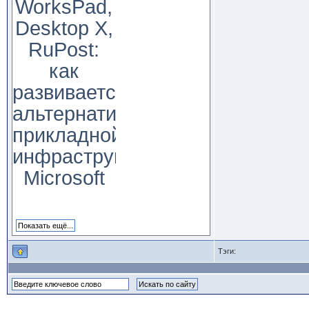
WorksPad,
Desktop X,
RuPost:
как
развивается
альтернатива
прикладной
инфраструктуре
Microsoft
Тэги: