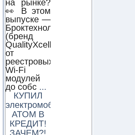
на рынке?
👀 В этом
выпуске —
Броктехнолоджи
(бренд
QualityXcellence):
от
реестровых
Wi-Fi
модулей
до собс
...
КУПИЛ
электромобиль
АТОМ В
КРЕДИТ!
ЗАЧЕМ?!