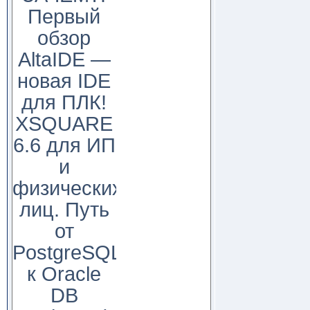
Первый
обзор
AltaIDE —
новая IDE
для ПЛК!
XSQUARE
6.6 для ИП
и
физических
лиц. Путь
от
PostgreSQL
к Oracle
DB