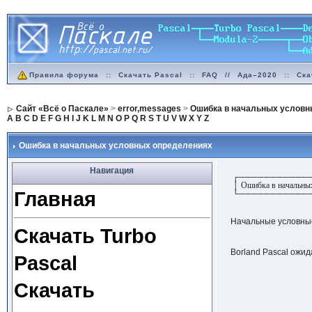
Правила форума
::
Скачать Pascal
::
FAQ
//
Ада–2020
::
Ска
Сайт «Всё о Паскале»
>
error,messages
>
Ошибка в начальных условн
A
B
C
D
E
F
G
H
I
J
K
L
M
N
O
P
Q
R
S
T
U
V
W
X
Y
Z
Ошибка в начальных условных определениях
Навигация
┌───────────
│ Ошибка в начальных
Главная
└───────────
Начальные условные
Скачать Turbo
Borland Pascal ожи
Pascal
Скачать