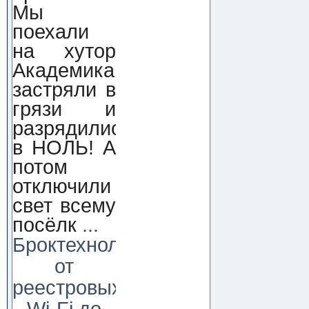
Мы
поехали
на хутор
Академика,
застряли в
грязи и
разрядились
в НОЛЬ! А
потом
отключили
свет всему
посёлк
...
Броктехнолоджи:
от
реестровых
Wi-Fi до