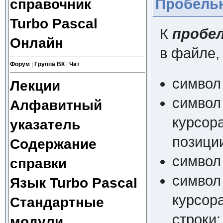
справочник
Пробель
Turbo Pascal
К
пробе
Онлайн
в файле,
Форум
|
Группа ВК
|
Чат
символ
Лекции
символ 
Алфавитный
курсора
указатель
позиции
Содержание
символ
справки
символ 
Язык Turbo Pascal
курсор
Стандартные
строки;
модули