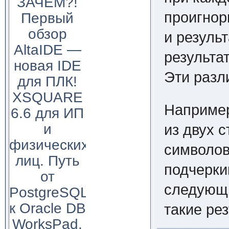
ЗАЧЕМ?!
проигнор
Первый
обзор
и резуль
AltaIDE —
результа
новая IDE
Эти разл
для ПЛК!
XSQUARE
Например
6.6 для ИП
и
из двух 
физических
символов
лиц. Путь
подчерки
от
следующи
PostgreSQL
к Oracle DB
такие рез
WorksPad,