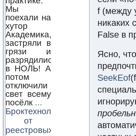
практике.
Мы
f
(между у
поехали на
никаких 
хутор
Академика,
False
в п
застряли в
грязи и
Ясно, чт
разрядились
предпочт
в НОЛЬ! А
потом
SeekEof
(
отключили
специал
свет всему
игнориру
посёлк
...
Броктехнолоджи:
пробель
от
автомати
реестровых