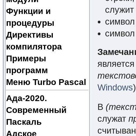
служит 
Функции и
символ
процедуры
символ
Директивы
компилятора
Замечан
Примеры
является
программ
текстов
Меню Turbo Pascal
Windows
)
Ада-2020.
В
(текст
Современный
служат
п
Паскаль
считыван
Адское