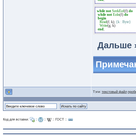
while
not
SeekEof
(f)
do
while
not
Eoln
(f)
do
begin
Read
(f
,
k)
;
{k : Byte}
Write
(g
,
k)
end
;
Дальше 
Примеча
Тэги:
текстовый файл
проб
Код для вставки:
::
::
::
ГОСТ
::