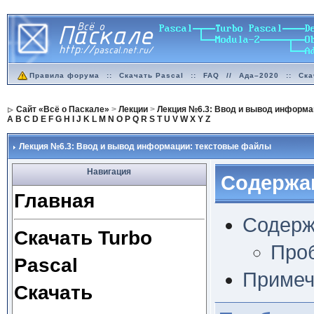
Правила форума
::
Скачать Pascal
::
FAQ
//
Ада–2020
::
Ска
Сайт «Всё о Паскале»
>
Лекции
>
Лекция №6.3: Ввод и вывод информа
A
B
C
D
E
F
G
H
I
J
K
L
M
N
O
P
Q
R
S
T
U
V
W
X
Y
Z
Лекция №6.3: Ввод и вывод информации: текстовые файлы
Навигация
Содержа
Главная
Содерж
Скачать Turbo
Про
Pascal
Примеч
Скачать