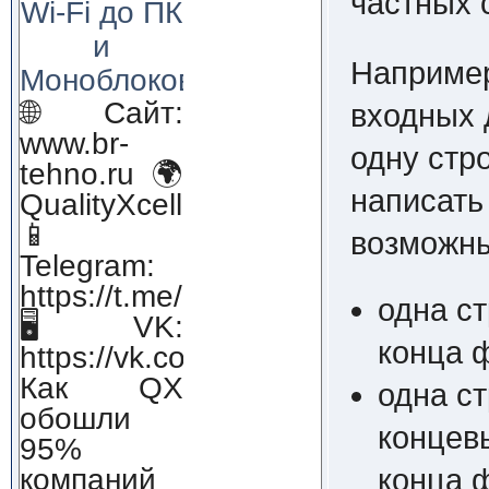
частных 
Wi-Fi до ПК
и
Например
Моноблоков!
🌐 Сайт:
входных 
www.br-
одну стро
tehno.ru 🌍
написать
QualityXcellence.ru
📱
возможны
Telegram:
https://t.me/qx_lab_IT
одна с
🖥 VK:
конца 
https://vk.com/qualityxcellenc
Как QX
одна с
обошли
концев
95%
компаний
конца 