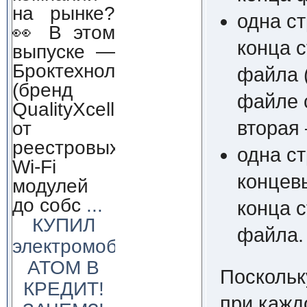
на рынке?
одна с
👀 В этом
конца 
выпуске —
Броктехнолоджи
файла (
(бренд
файле с
QualityXcellence):
от
вторая 
реестровых
одна с
Wi-Fi
концев
модулей
до собс
...
конца 
КУПИЛ
файла.
электромобиль
АТОМ В
Посколь
КРЕДИТ!
при кажд