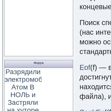
концевые
Поиск с
(нас инт
можно ос
стандарт
Форум
Eof
(f)
— в
Разрядили
достигну
электромобиль
находитс
Атом В
НОЛЬ и
файла), 
Застряли
на хуторе