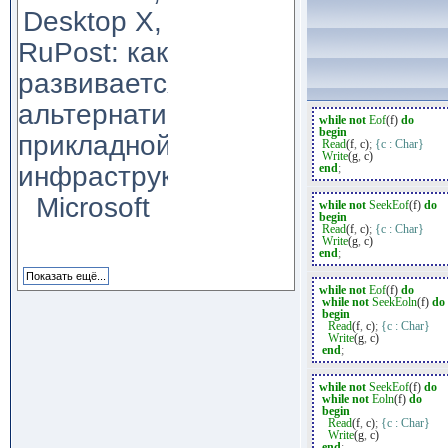
Desktop X,
RuPost: как
развивается
альтернатива
while
not
Eof
(f)
do
begin
прикладной
Read
(f
,
c)
;
{c : Char}
Write
(g
,
c)
инфраструктуре
end
;
Microsoft
while
not
SeekEof
(f)
do
begin
Read
(f
,
c)
;
{c : Char}
Write
(g
,
c)
end
;
while
not
Eof
(f)
do
while
not
SeekEoln
(f)
do
begin
Read
(f
,
c)
;
{c : Char}
Write
(g
,
c)
end
;
while
not
SeekEof
(f)
do
while
not
Eoln
(f)
do
begin
Read
(f
,
c)
;
{c : Char}
Write
(g
,
c)
end
;