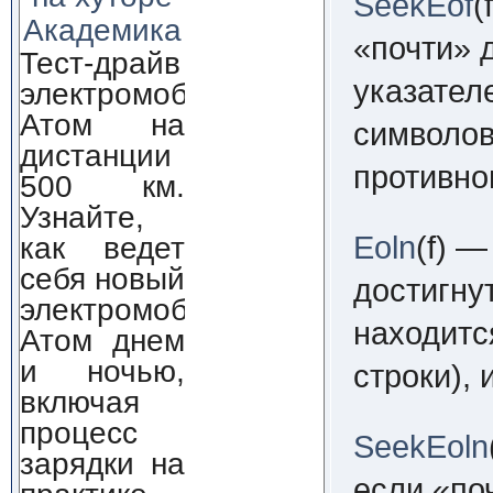
SeekEof
(
Академика
«почти» 
Тест-драйв
указател
электромобиля
Атом на
символов
дистанции
противно
500 км.
Узнайте,
как ведет
Eoln
(f)
— 
себя новый
достигну
электромобиль
находитс
Атом днем
и ночью,
строки), 
включая
процесс
SeekEoln
зарядки на
если «по