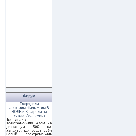
Форум
Разрядили
электромобиль Атом В
НОЛЬ и Застряли на
хуторе Академика
Тест-драйв
электромобиля Атом на
дистанции 500 км.
Узнайте, как ведет себя
новый электромобиль