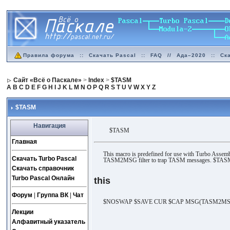
Правила форума
::
Скачать Pascal
::
FAQ
//
Ада–2020
::
Ск
Сайт «Всё о Паскале»
>
Index
>
$TASM
A
B
C
D
E
F
G
H
I
J
K
L
M
N
O
P
Q
R
S
T
U
V
W
X
Y
Z
$TASM
Навигация
$TASM
Главная
This macro is predefined for use with Turbo Assemb
Скачать Turbo Pascal
TASM2MSG filter to trap TASM messages. $TASM is
Скачать справочник
Turbo Pascal Онлайн
this
Форум
|
Группа ВК
|
Чат
$NOSWAP $SAVE CUR $CAP MSG(TASM2M
Лекции
Алфавитный указатель