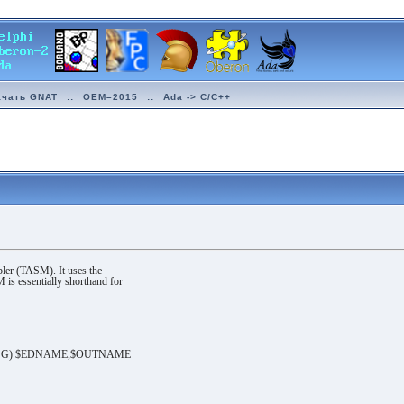
ачать GNAT
::
OEM–2015
::
Ada -> C/C++
ler (TASM). It uses the
 essentially shorthand for
SG) $EDNAME,$OUTNAME