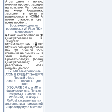
Атом днем и ночью,
включая процесс зарядки
на практике. Мы поехали
на хутор Академика,
застряли в грязи и
разрядились в НОЛЬ! А
потом отключили свет
всему посёлк
...
Броктехнолоджи: от
реестровых Wi-Fi до ПК и
Моноблоков!
🌐 Сайт: www.br-tehno.ru 🌍
QualityXcellence.ru 📱
Telegram:
https://t.me/qx_lab_IT 🖥 VK:
https://vk.com/qualityxcellenc
Как QX обошли 95%
компаний на рынке? 👀 В
этом выпуске —
Броктехнолоджи (бренд
QualityXcellence): от
реестровых Wi-Fi
модулей до собс
...
КУПИЛ электромобиль
АТОМ В КРЕДИТ! ЗАЧЕМ?!
Первый обзор
AltaIDE — новая IDE для
ПЛК!
XSQUARE 6.6 для ИП и
физических лиц. Путь от
PostgreSQL к Oracle DB
WorksPad, Desktop X,
RuPost: как развивается
альтернатива прикладной
инфраструктуре Microsoft