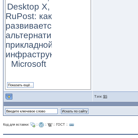
Desktop X,
RuPost: как
развивается
альтернатива
прикладной
инфраструктуре
Microsoft
Тэги:
$S
Код для вставки:
::
::
::
ГОСТ
::