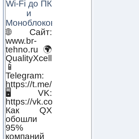
Wi-Fi до ПК
и
Моноблоков!
🌐 Сайт:
www.br-
tehno.ru 🌍
QualityXcellence.ru
📱
Telegram:
https://t.me/qx_lab_IT
🖥 VK:
https://vk.com/qualityxcellenc
Как QX
обошли
95%
компаний