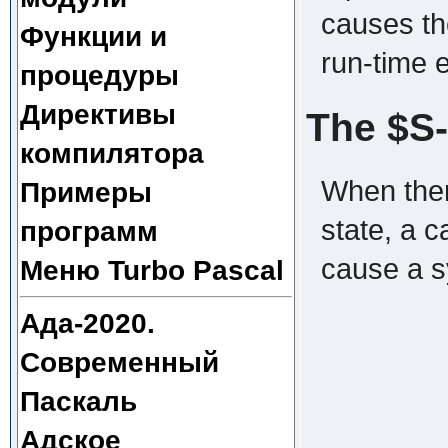
causes th
Функции и
run-time 
процедуры
Директивы
The $S-
компилятора
When ther
Примеры
state, a c
программ
cause a s
Меню Turbo Pascal
Ада-2020.
Современный
Паскаль
Адское