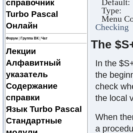
Default
справочник
Type: 
Turbo Pascal
Menu Com
Онлайн
Checking
Форум
|
Группа ВК
|
Чат
The $S+
Лекции
Алфавитный
In the $S
указатель
the begin
Содержание
check whet
справки
the local
Язык Turbo Pascal
When ther
Стандартные
a procedu
модули