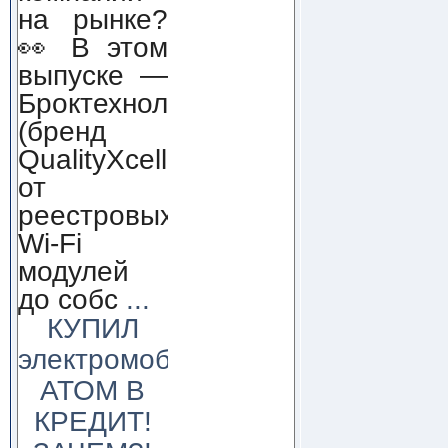
на рынке?
👀 В этом
выпуске —
Броктехнолоджи
(бренд
QualityXcellence):
от
реестровых
Wi-Fi
модулей
до собс
...
КУПИЛ
электромобиль
АТОМ В
КРЕДИТ!