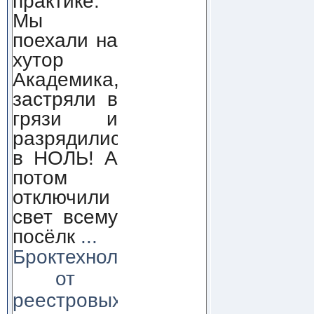
практике.
Мы
поехали на
хутор
Академика,
застряли в
грязи и
разрядились
в НОЛЬ! А
потом
отключили
свет всему
посёлк
...
Броктехнолоджи:
от
реестровых