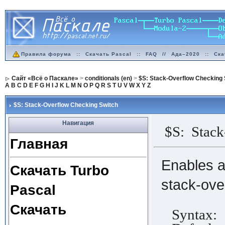
Правила форума
::
Скачать Pascal
::
FAQ
//
Ада–2020
::
Ска
Сайт «Всё о Паскале»
>
conditionals (en)
>
$S: Stack-Overflow Checking 
A
B
C
D
E
F
G
H
I
J
K
L
M
N
O
P
Q
R
S
T
U
V
W
X
Y
Z
$S: Stack-Overflow Checking Switch
Навигация
$S: Stack
Главная
Enables a
Скачать Turbo
stack-ove
Pascal
Скачать
Syntax: