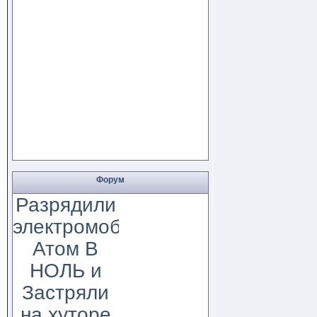
Форум
Разрядили
электромобиль
Атом В
НОЛЬ и
Застряли
на хуторе