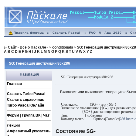
Правила форума
::
Скачать Pascal
::
FAQ
//
Ада–2020
::
Ск
Сайт «Всё о Паскале»
>
conditionals
>
$G: Генерация инструкций 80x2
A
B
C
D
E
F
G
H
I
J
K
L
M
N
O
P
Q
R
S
T
U
V
W
X
Y
Z
$G: Генерация инструкций 80x286
Навигация
$G: Генерация инструкций 80x286
Главная
Включает или выключает генерацию объект
Скачать Turbo Pascal
Скачать справочник
Синтаксис: {$G+} или {$G-}
Turbo Pascal Онлайн
Значение по умолчанию: {$G-} для реального р
{$G+} для защищенного режима и ср
Форум
|
Группа ВК
|
Чат
Тип: Глобальная
Команда меню: Options|Compiler|
286 Instruc
Лекции
Состояние $G-
Алфавитный указатель