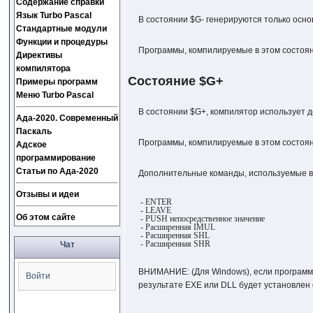
Содержание справки
Язык Turbo Pascal
В состоянии $G- генерируются только осн
Стандартные модули
Функции и процедуры
Программы, компилируемые в этом состоя
Директивы
компилятора
Состояние $G+
Примеры программ
Меню Turbo Pascal
В состоянии $G+, компилятор использует 
Ада-2020. Современный
Паскаль
Программы, компилируемые в этом состоян
Адское
программирование
Статьи по Ада-2020
Дополнительные команды, используемые в
Отзывы и идеи
- ENTER
- LEAVE
Об этом сайте
- PUSH непосредственное значение
- Расширенная IMUL
- Расширенная SHL
- Расширенная SHR
Чат
ВНИМАНИЕ: (Для Windows), если программа
Войти
результате EXE или DLL будет установлен