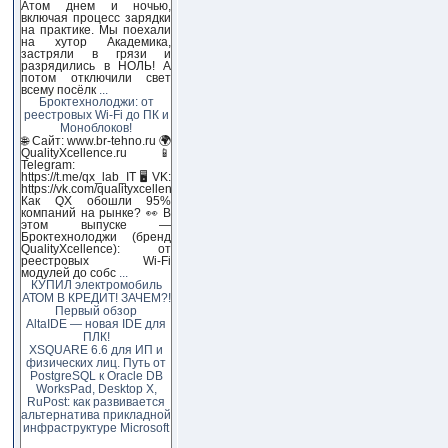
Атом днем и ночью,
включая процесс зарядки
на практике. Мы поехали
на хутор Академика,
застряли в грязи и
разрядились в НОЛЬ! А
потом отключили свет
всему посёлк
...
Броктехнолоджи: от
реестровых Wi-Fi до ПК и
Моноблоков!
🌐 Сайт: www.br-tehno.ru 🌍
QualityXcellence.ru 📱
Telegram:
https://t.me/qx_lab_IT 🖥 VK:
https://vk.com/qualityxcellenc
Как QX обошли 95%
компаний на рынке? 👀 В
этом выпуске —
Броктехнолоджи (бренд
QualityXcellence): от
реестровых Wi-Fi
модулей до собс
...
КУПИЛ электромобиль
АТОМ В КРЕДИТ! ЗАЧЕМ?!
Первый обзор
AltaIDE — новая IDE для
ПЛК!
XSQUARE 6.6 для ИП и
физических лиц. Путь от
PostgreSQL к Oracle DB
WorksPad, Desktop X,
RuPost: как развивается
альтернатива прикладной
инфраструктуре Microsoft