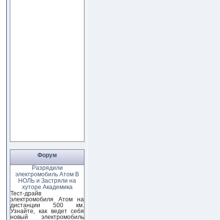
Форум
Разрядили
электромобиль Атом В
НОЛЬ и Застряли на
хуторе Академика
Тест-драйв
электромобиля Атом на
дистанции 500 км.
Узнайте, как ведет себя
новый электромобиль