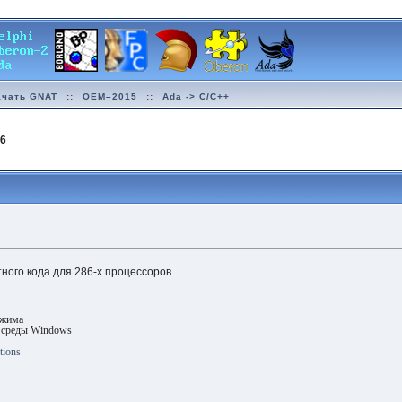
ачать GNAT
::
OEM–2015
::
Ada -> C/C++
86
ного кода для 286-х процессоров.
ежима
еды Windows
tions