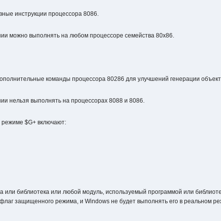
овные инструкции процессора 8086.
нии можно выполнять на любом процессоре семейства 80x86.
дополнительные команды процессора 80286 для улучшений генерации объект
ии нельзя выполнять на процессорах 8088 и 8086.
 режиме $G+ включают:
 или библиотека или любой модуль, используемый программой или библиотеко
 флаг защищенного режима, и Windows не будет выполнять его в реальном р