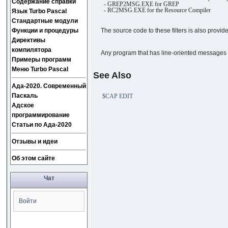
Содержание справки
- GREP2MSG.EXE for GREP
- RC2MSG.EXE for the Resource Compiler
Язык Turbo Pascal
Стандартные модули
Функции и процедуры
The source code to these filters is also provide
Директивы
компилятора
Any program that has line-oriented messages o
Примеры программ
Меню Turbo Pascal
See Also
Ада-2020. Современный
Паскаль
$CAP EDIT
Адское
программирование
Статьи по Ада-2020
Отзывы и идеи
Об этом сайте
Чат
Войти