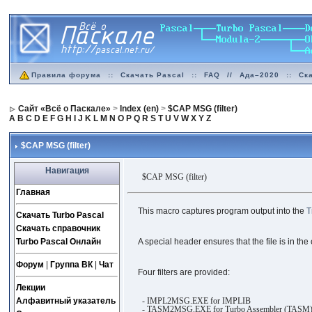
Правила форума
::
Скачать Pascal
::
FAQ
//
Ада–2020
::
Ск
Сайт «Всё о Паскале»
>
Index (en)
>
$CAP MSG (filter)
A
B
C
D
E
F
G
H
I
J
K
L
M
N
O
P
Q
R
S
T
U
V
W
X
Y
Z
$CAP MSG (filter)
Навигация
$CAP MSG (filter)
Главная
This macro captures program output into the
T
Скачать Turbo Pascal
Скачать справочник
Turbo Pascal Онлайн
A special header ensures that the file is in the 
Форум
|
Группа ВК
|
Чат
Four filters are provided:
Лекции
Алфавитный указатель
- IMPL2MSG.EXE for IMPLIB
- TASM2MSG.EXE for Turbo Assembler (TASM