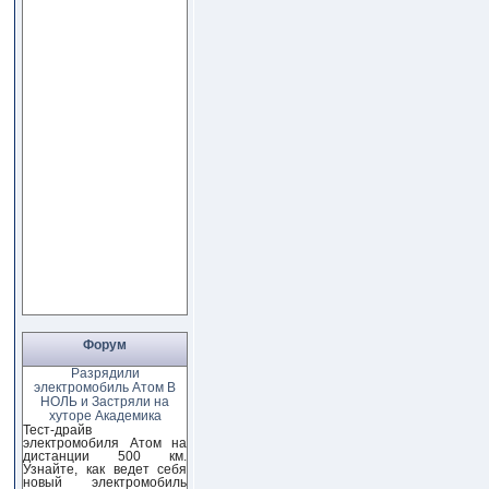
Форум
Разрядили
электромобиль Атом В
НОЛЬ и Застряли на
хуторе Академика
Тест-драйв
электромобиля Атом на
дистанции 500 км.
Узнайте, как ведет себя
новый электромобиль