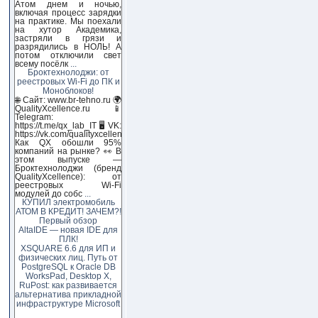
Атом днем и ночью,
включая процесс зарядки
на практике. Мы поехали
на хутор Академика,
застряли в грязи и
разрядились в НОЛЬ! А
потом отключили свет
всему посёлк
...
Броктехнолоджи: от
реестровых Wi-Fi до ПК и
Моноблоков!
🌐 Сайт: www.br-tehno.ru 🌍
QualityXcellence.ru 📱
Telegram:
https://t.me/qx_lab_IT 🖥 VK:
https://vk.com/qualityxcellenc
Как QX обошли 95%
компаний на рынке? 👀 В
этом выпуске —
Броктехнолоджи (бренд
QualityXcellence): от
реестровых Wi-Fi
модулей до собс
...
КУПИЛ электромобиль
АТОМ В КРЕДИТ! ЗАЧЕМ?!
Первый обзор
AltaIDE — новая IDE для
ПЛК!
XSQUARE 6.6 для ИП и
физических лиц. Путь от
PostgreSQL к Oracle DB
WorksPad, Desktop X,
RuPost: как развивается
альтернатива прикладной
инфраструктуре Microsoft