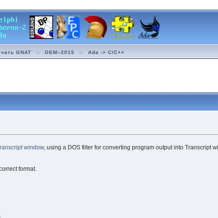
ачать GNAT
::
OEM–2015
::
Ada -> C/C++
ranscript window
, using a DOS filter for converting program output into Transcript 
correct format.
)