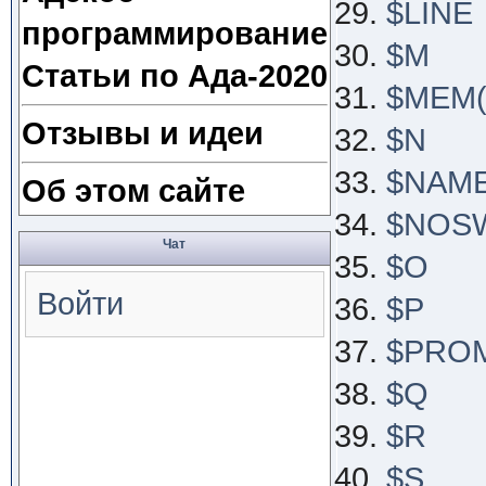
$LINE
программирование
$M
Статьи по Ада-2020
$MEM(K
Отзывы и идеи
$N
$NAME
Об этом сайте
$NOS
Чат
$O
Войти
$P
$PRO
$Q
$R
$S