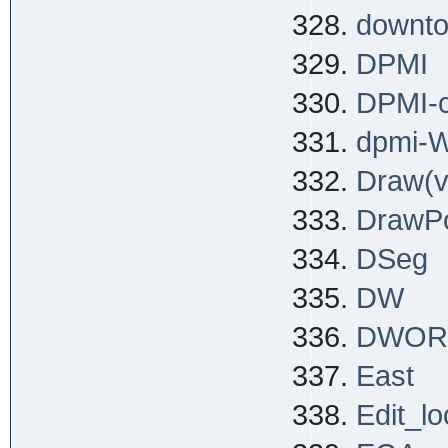
downt
DPMI
DPMI-c
dpmi-W
Draw(v
DrawP
DSeg
DW
DWOR
East
Edit_l