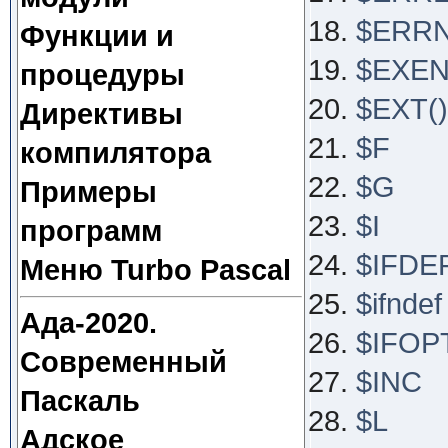
$ERR
Функции и
$EXE
процедуры
$EXT()
Директивы
$F
компилятора
$G
Примеры
$I
программ
$IFDE
Меню Turbo Pascal
$ifndef
Ада-2020.
$IFOP
Современный
$INC
Паскаль
$L
Адское