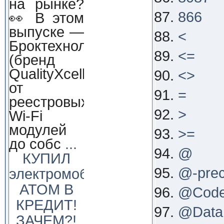
на рынке?
866
👀 В этом
выпуске —
<
Броктехнолоджи
<=
(бренд
QualityXcellence):
<>
от
=
реестровых
>
Wi-Fi
модулей
>=
до собс
...
@
КУПИЛ
@-pre
электромобиль
АТОМ В
@Cod
КРЕДИТ!
@Data
ЗАЧЕМ?!