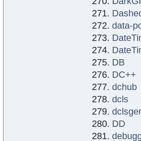
DarkG
Dashe
data-po
DateT
DateTi
DB
DC++
dchub
dcls
dclsge
DD
debugg