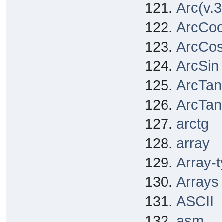
Arc(v.3
ArcCo
ArcCo
ArcSin
ArcTan
ArcTan
arctg
array
Array-
Arrays
ASCII
asm