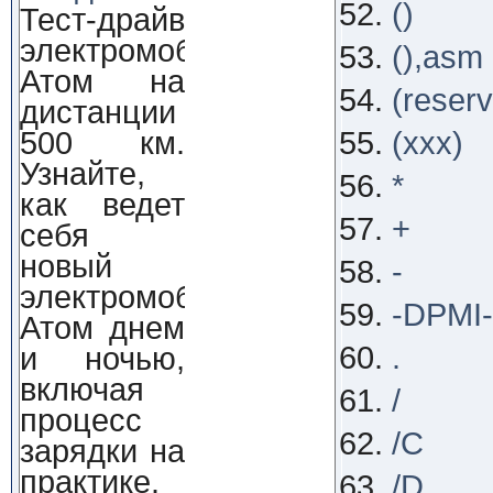
()
Тест-драйв
электромобиля
(),asm
Атом на
(reser
дистанции
500 км.
(xxx)
Узнайте,
*
как ведет
+
себя
новый
-
электромобиль
-DPMI-
Атом днем
.
и ночью,
включая
/
процесс
/C
зарядки на
практике.
/D