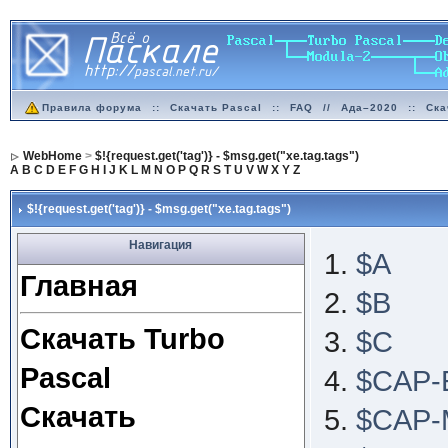
Правила форума
::
Скачать Pascal
::
FAQ
//
Ада–2020
::
Ска
WebHome
>
$!{request.get('tag')} - $msg.get("xe.tag.tags")
A
B
C
D
E
F
G
H
I
J
K
L
M
N
O
P
Q
R
S
T
U
V
W
X
Y
Z
$!{request.get('tag')} - $msg.get("xe.tag.tags")
Навигация
$A
Главная
$B
Скачать Turbo
$C
Pascal
$CAP-
Скачать
$CAP