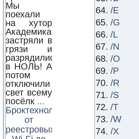
Мы
/E
поехали
/G
на хутор
Академика,
/L
застряли в
/N
грязи и
разрядились
/O
в НОЛЬ! А
/P
потом
/R
отключили
свет всему
/S
посёлк
...
/T
Броктехнолоджи:
/W
от
реестровых
/X
Wi-Fi до