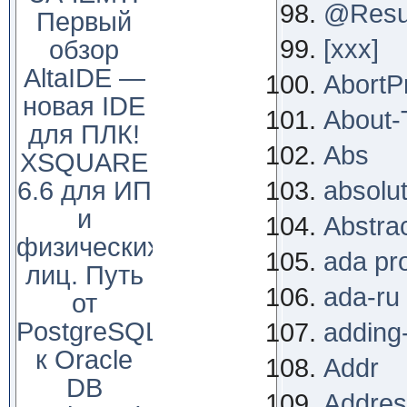
@Resu
Первый
[xxx]
обзор
AltaIDE —
AbortP
новая IDE
About-
для ПЛК!
Abs
XSQUARE
6.6 для ИП
absolu
и
Abstra
физических
ada pr
лиц. Путь
ada-ru
от
PostgreSQL
adding
к Oracle
Addr
DB
Addres