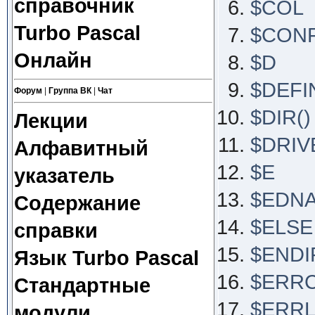
справочник
$COL
Turbo Pascal
$CON
Онлайн
$D
$DEFI
Форум
|
Группа ВК
|
Чат
$DIR()
Лекции
$DRIV
Алфавитный
$E
указатель
$EDN
Содержание
$ELSE
справки
$ENDI
Язык Turbo Pascal
$ERR
Стандартные
$ERRL
модули