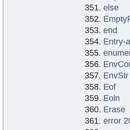
else
EmptyFi
end
Entry-
enume
EnvCo
EnvStr
Eof
Eoln
Erase
error 2