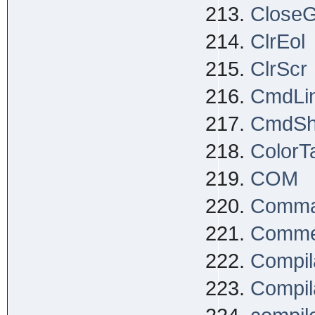
Close
ClrEol
ClrScr
CmdLi
CmdS
ColorTa
COM
Comma
Comme
Compil
Compila