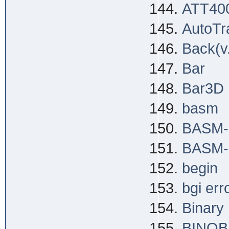
ATT40
AutoTr
Back(v
Bar
Bar3D
basm
BASM-I
BASM-M
begin
bgi err
Binary
BINOB