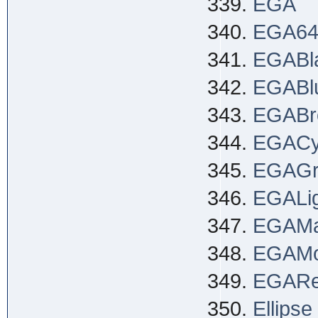
EGA
EGA6
EGABl
EGABl
EGABr
EGACy
EGAGr
EGALig
EGAMa
EGAM
EGAR
Ellipse