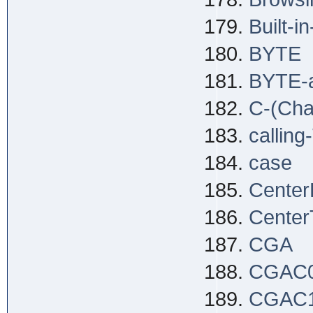
Built-i
BYTE
BYTE-
C-(Char
callin
case
Center
Center
CGA
CGAC
CGAC