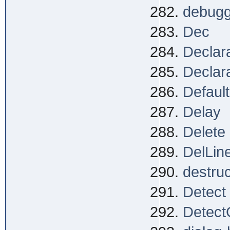
debugg
Dec
Declar
Declar
Defaul
Delay
Delete
DelLin
destruc
Detect
Detect