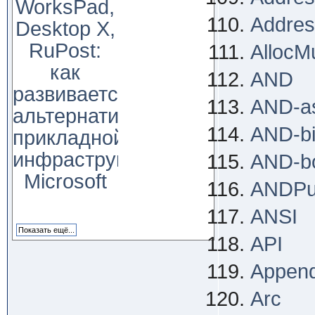
WorksPad,
Addres
Desktop X,
RuPost:
AllocMu
как
AND
развивается
AND-a
альтернатива
AND-bi
прикладной
инфраструктуре
AND-b
Microsoft
ANDPu
ANSI
API
Appen
Arc