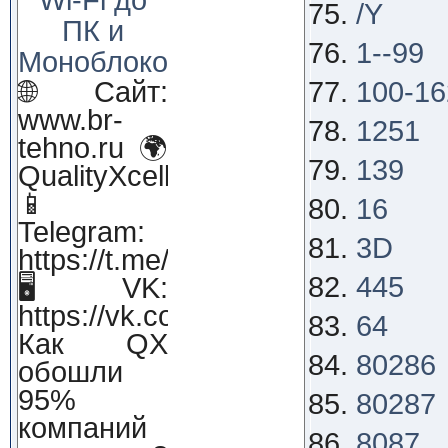
/Y
ПК и
1--99
Моноблоков!
🌐 Сайт:
100-16
www.br-
1251
tehno.ru 🌍
139
QualityXcellence.ru
📱
16
Telegram:
3D
https://t.me/qx_lab_IT
445
🖥 VK:
https://vk.com/qualityxcellenc
64
Как QX
80286
обошли
95%
80287
компаний
8087