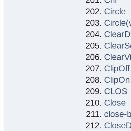
Chr
Circle
Circle(
ClearD
ClearS
ClearV
ClipOff
ClipOn
CLOS
Close
close-
CloseDo