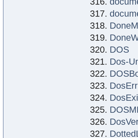
docume
docume
DoneM
DoneW
DOS
Dos-Un
DOSB
DosErr
DosExi
DOSM
DosVer
Dotted