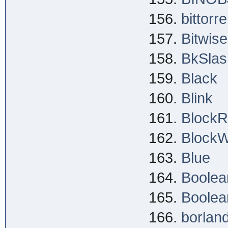
bittorre
Bitwis
BkSlash
Black
Blink
Block
BlockW
Blue
Boolea
Boolea
borlan