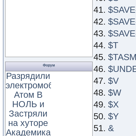
$SAVE
$SAVE
$SAV
$T
$TAS
Форум
$UND
Разрядили
$V
электромобиль
$W
Атом В
НОЛЬ и
$X
Застряли
$Y
на хуторе
&
Академика