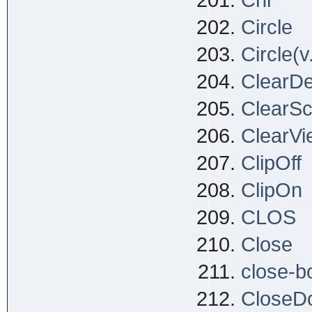
Chr
Circle
Circle(v
ClearDe
ClearSc
ClearVi
ClipOff
ClipOn
CLOS
Close
close-b
CloseDo