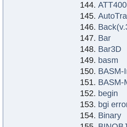
ATT400
AutoTra
Back(v.
Bar
Bar3D
basm
BASM-In
BASM-Mu
begin
bgi erro
Binary
BINOB