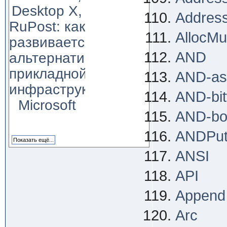
Desktop X,
Addres
RuPost: как
AllocMul
развивается
AND
альтернатива
прикладной
AND-a
инфраструктуре
AND-bit
Microsoft
AND-bo
ANDPu
ANSI
API
Append
Arc