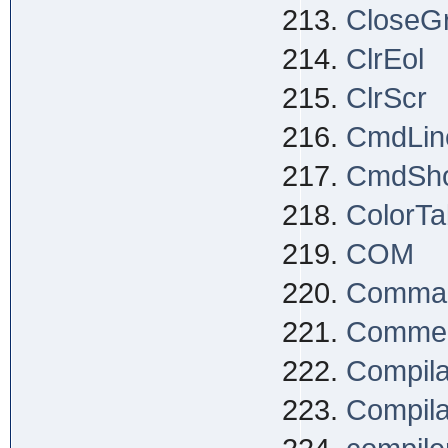
CloseG
ClrEol
ClrScr
CmdLin
CmdSh
ColorTa
COM
Comman
Comme
Compila
Compila