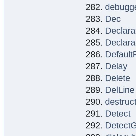
debugge
Dec
Declara
Declara
Default
Delay
Delete
DelLine
destruc
Detect
Detect