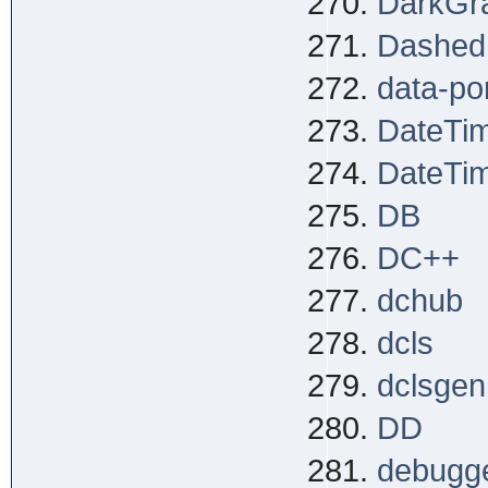
DarkGr
Dashed
data-po
DateTi
DateTim
DB
DC++
dchub
dcls
dclsgen
DD
debugg