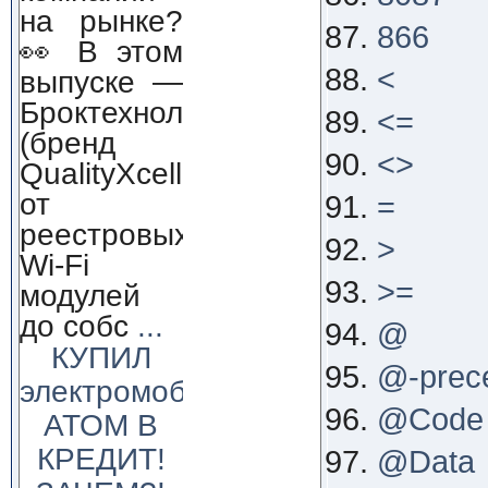
на рынке?
866
👀 В этом
<
выпуске —
Броктехнолоджи
<=
(бренд
<>
QualityXcellence):
от
=
реестровых
>
Wi-Fi
>=
модулей
до собс
...
@
КУПИЛ
@-prec
электромобиль
@Code
АТОМ В
КРЕДИТ!
@Data