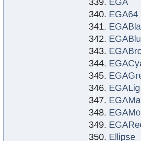
EGA
EGA64
EGABla
EGABlu
EGABr
EGACy
EGAGr
EGALig
EGAMa
EGAMo
EGARe
Ellipse