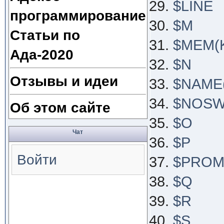
$LINE
программирование
$M
Статьи по
$MEM(K
Ада-2020
$N
Отзывы и идеи
$NAME(
$NOSW
Об этом сайте
$O
Чат
$P
Войти
$PROM
$Q
$R
$S