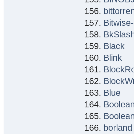
bittorre
Bitwise
BkSlash
Black
Blink
BlockR
BlockWr
Blue
Boolea
Boolean
borland