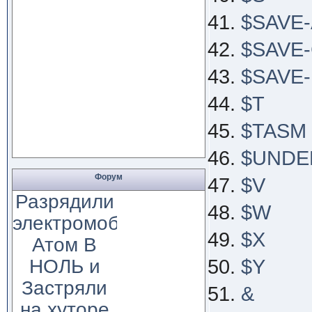
$SAVE-
$SAVE
$SAVE
$T
$TASM
$UNDE
Форум
$V
Разрядили
$W
электромобиль
$X
Атом В
НОЛЬ и
$Y
Застряли
&
на хуторе