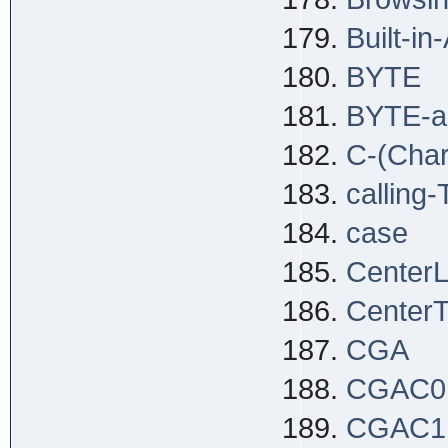
Built-i
BYTE
BYTE-
C-(Char
calling
case
Center
CenterT
CGA
CGAC0
CGAC1