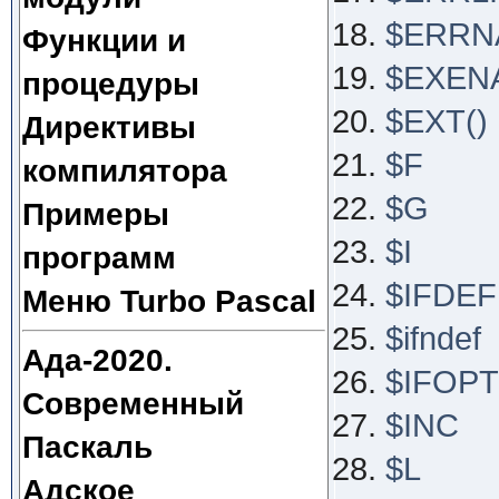
$ERRN
Функции и
$EXEN
процедуры
$EXT()
Директивы
$F
компилятора
$G
Примеры
$I
программ
$IFDEF
Меню Turbo Pascal
$ifndef
Ада-2020.
$IFOPT
Современный
$INC
Паскаль
$L
Адское