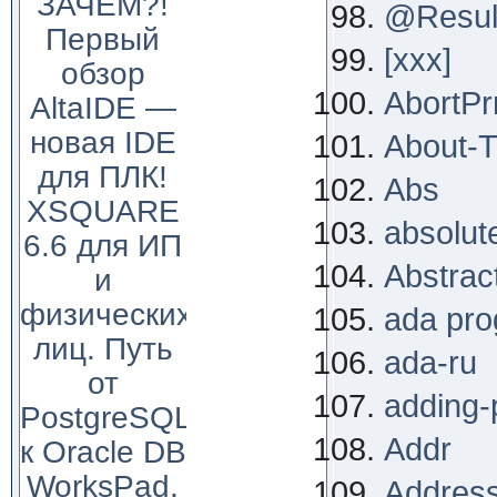
ЗАЧЕМ?!
@Resul
Первый
[xxx]
обзор
AbortPr
AltaIDE —
новая IDE
About-T
для ПЛК!
Abs
XSQUARE
absolut
6.6 для ИП
Abstrac
и
физических
ada pr
лиц. Путь
ada-ru
от
adding-
PostgreSQL
Addr
к Oracle DB
WorksPad,
Address