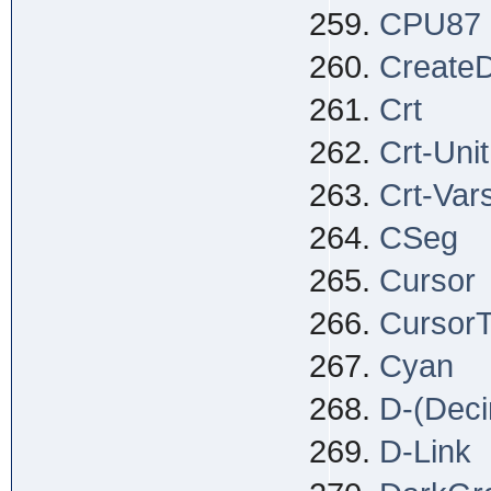
CPU87
CreateD
Crt
Crt-Unit
Crt-Var
CSeg
Cursor
Cursor
Cyan
D-(Deci
D-Link