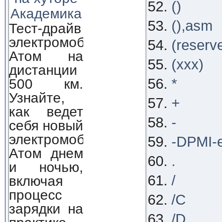
()
Академика
(),asm
Тест-драйв
электромобиля
(reserv
Атом на
(xxx)
дистанции
500 км.
*
Узнайте,
+
как ведет
-
себя новый
электромобиль
-DPMI-e
Атом днем
.
и ночью,
/
включая
процесс
/C
зарядки на
/D