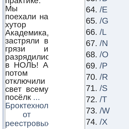
практике.
Мы
/E
поехали на
/G
хутор
/L
Академика,
застряли в
/N
грязи и
/O
разрядились
в НОЛЬ! А
/P
потом
/R
отключили
/S
свет всему
посёлк
...
/T
Броктехнолоджи:
/W
от
/X
реестровых