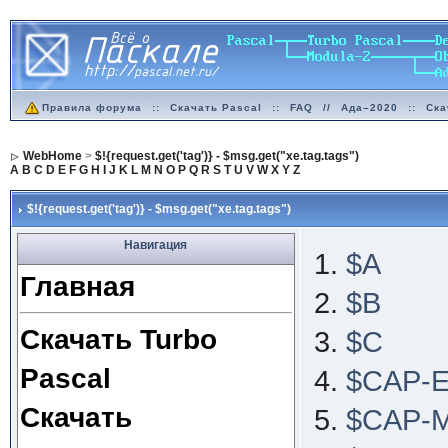
Правила форума
::
Скачать Pascal
::
FAQ
//
Ада–2020
::
Ска
WebHome
>
$!{request.get('tag')} - $msg.get("xe.tag.tags")
A
B
C
D
E
F
G
H
I
J
K
L
M
N
O
P
Q
R
S
T
U
V
W
X
Y
Z
$!{request.get('tag')} - $msg.get("xe.tag.tags")
Навигация
$A
Главная
$B
Скачать Turbo
$C
Pascal
$CAP-E
Скачать
$CAP-