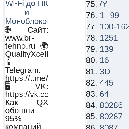
Wi-Fi до ПК
/Y
и
1--99
Моноблоков!
100-16
🌐 Сайт:
www.br-
1251
tehno.ru 🌍
139
QualityXcellence.ru
16
📱
Telegram:
3D
https://t.me/qx_lab_IT
445
🖥 VK:
64
https://vk.com/qualityxcellenc
Как QX
80286
обошли
80287
95%
компаний
8087