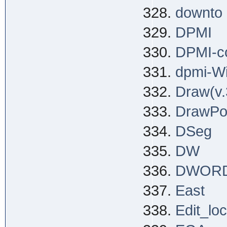
downto
DPMI
DPMI-co
dpmi-W
Draw(v.
DrawPo
DSeg
DW
DWOR
East
Edit_lo