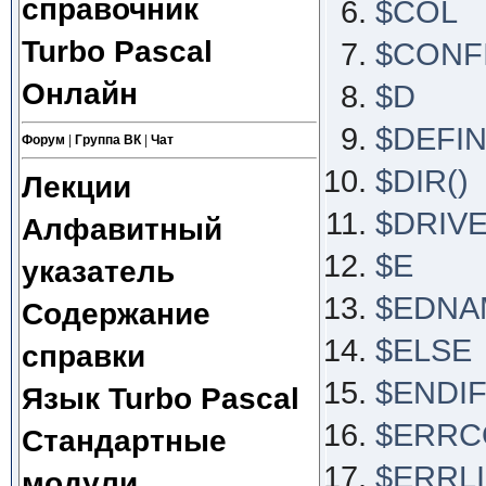
справочник
$COL
Turbo Pascal
$CONF
Онлайн
$D
$DEFI
Форум
|
Группа ВК
|
Чат
$DIR()
Лекции
$DRIVE
Алфавитный
$E
указатель
$EDNA
Содержание
$ELSE
справки
$ENDI
Язык Turbo Pascal
$ERRC
Стандартные
$ERRL
модули