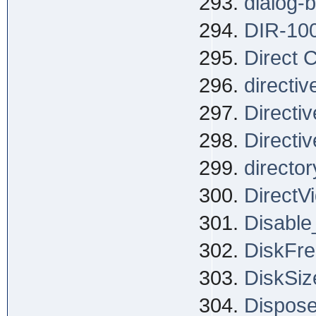
dialog-
DIR-10
Direct 
directiv
Directi
Directi
director
DirectV
Disable
DiskFr
DiskSiz
Dispos