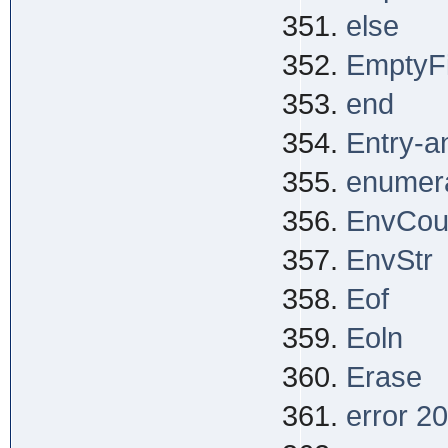
else
EmptyFi
end
Entry-a
enumer
EnvCou
EnvStr
Eof
Eoln
Erase
error 2