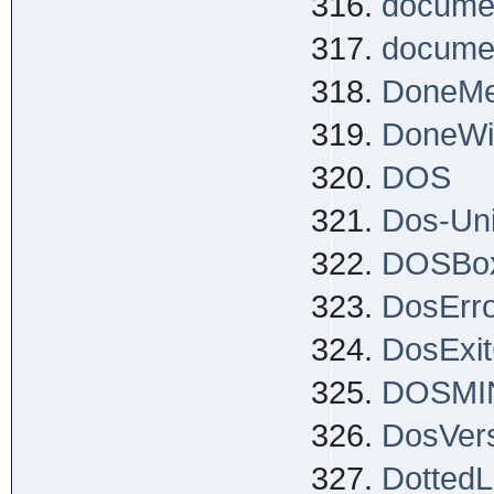
documen
documen
DoneM
DoneWi
DOS
Dos-Uni
DOSBo
DosErr
DosExi
DOSMI
DosVer
Dotted