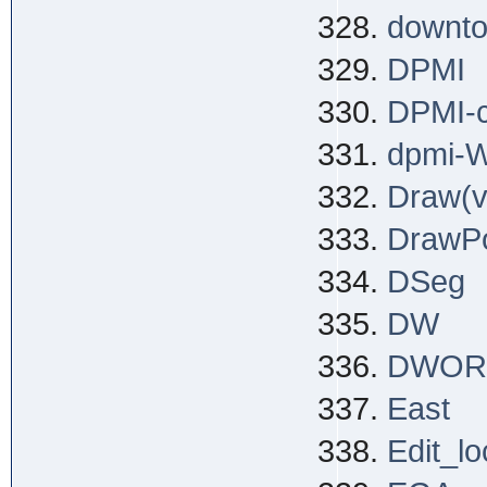
downt
DPMI
DPMI-c
dpmi-W
Draw(v
DrawP
DSeg
DW
DWOR
East
Edit_l