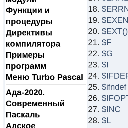
$ERR
Функции и
$EXE
процедуры
$EXT()
Директивы
$F
компилятора
$G
Примеры
$I
программ
$IFDE
Меню Turbo Pascal
$ifndef
Ада-2020.
$IFOP
Современный
$INC
Паскаль
$L
Адское