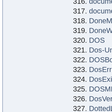
docume
docume
DoneM
DoneW
DOS
Dos-Un
DOSB
DosErr
DosExi
DOSM
DosVer
Dotted