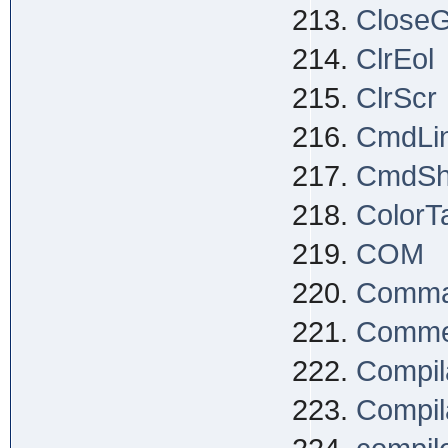
Close
ClrEol
ClrScr
CmdLi
CmdS
ColorTa
COM
Comma
Comme
Compil
Compila