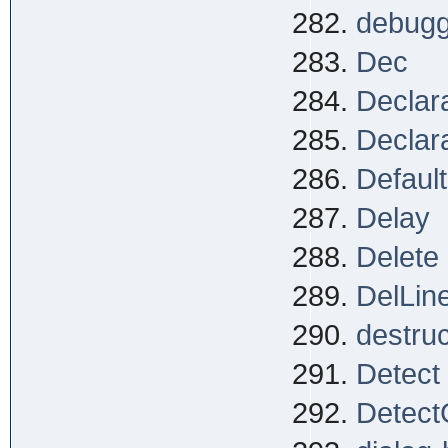
debugg
Dec
Declar
Declar
Defaul
Delay
Delete
DelLin
destruc
Detect
Detect