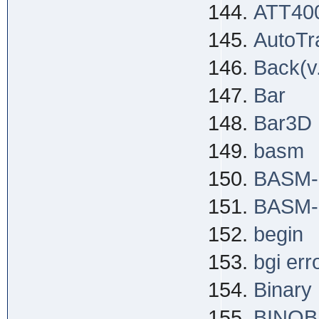
ATT40
AutoTr
Back(v
Bar
Bar3D
basm
BASM-I
BASM-M
begin
bgi err
Binary
BINOB