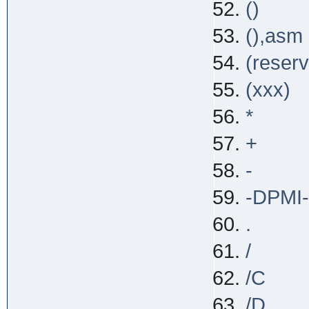
()
(),asm
(reser
(xxx)
*
+
-
-DPMI-
.
/
/C
/D