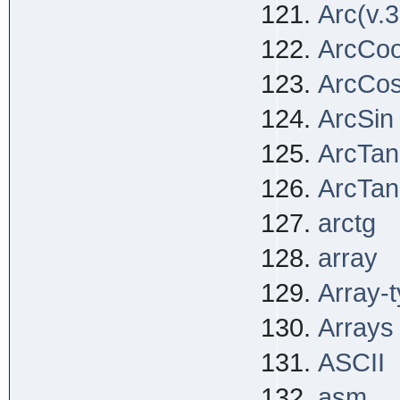
Arc(v.3
ArcCo
ArcCo
ArcSin
ArcTan
ArcTan
arctg
array
Array-
Arrays
ASCII
asm