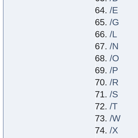
/E
/G
/L
/N
/O
/P
/R
/S
/T
/W
/X