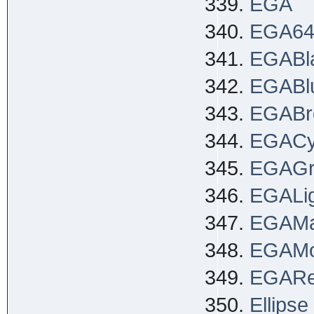
EGA
EGA6
EGABl
EGABl
EGABr
EGACy
EGAGr
EGALig
EGAMa
EGAM
EGAR
Ellipse