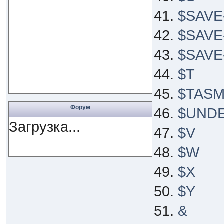
$SAVE
$SAVE
$SAV
$T
$TAS
Форум
$UND
Загрузка...
$V
$W
$X
$Y
&