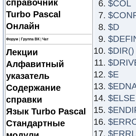
справочник
$COL
Turbo Pascal
$CON
Онлайн
$D
$DEFI
Форум
|
Группа ВК
|
Чат
$DIR()
Лекции
$DRIV
Алфавитный
$E
указатель
$EDN
Содержание
$ELSE
справки
$ENDI
Язык Turbo Pascal
$ERR
Стандартные
$ERRL
модули