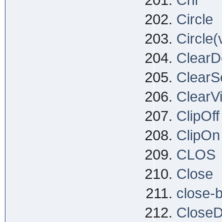
Chr
Circle
Circle(
ClearD
ClearS
ClearV
ClipOff
ClipOn
CLOS
Close
close-
CloseDo