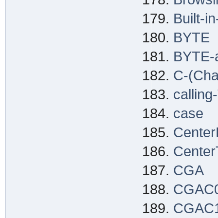
Built-i
BYTE
BYTE-
C-(Char
callin
case
Center
Center
CGA
CGAC
CGAC