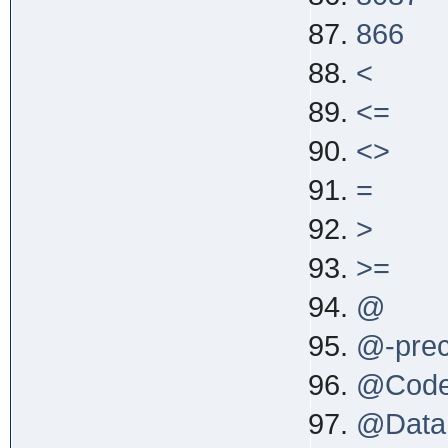
866
<
<=
<>
=
>
>=
@
@-pre
@Cod
@Data