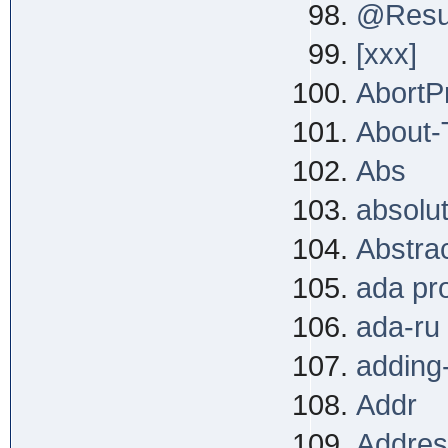
@Resu
[xxx]
AbortP
About-
Abs
absolu
Abstra
ada pr
ada-ru
adding
Addr
Addres