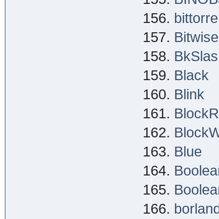
bittorre
Bitwis
BkSlash
Black
Blink
Block
BlockW
Blue
Boolea
Boolea
borlan