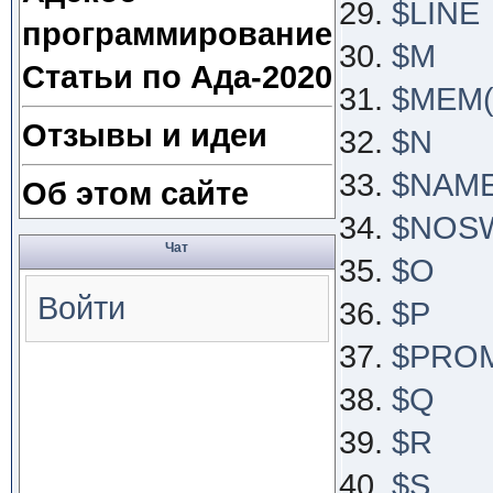
$LINE
программирование
$M
Статьи по Ада-2020
$MEM(K
Отзывы и идеи
$N
$NAME
Об этом сайте
$NOS
Чат
$O
Войти
$P
$PRO
$Q
$R
$S