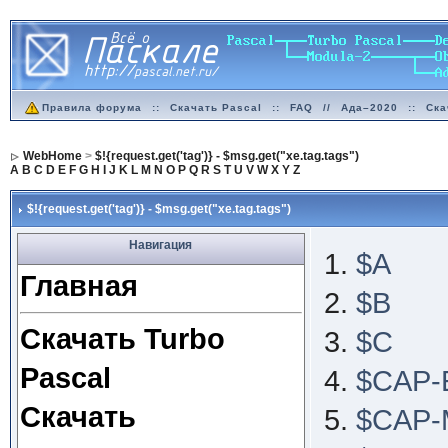
Правила форума
::
Скачать Pascal
::
FAQ
//
Ада–2020
::
Ска
WebHome
>
$!{request.get('tag')} - $msg.get("xe.tag.tags")
A
B
C
D
E
F
G
H
I
J
K
L
M
N
O
P
Q
R
S
T
U
V
W
X
Y
Z
$!{request.get('tag')} - $msg.get("xe.tag.tags")
Навигация
$A
Главная
$B
Скачать Turbo
$C
Pascal
$CAP-
Скачать
$CAP