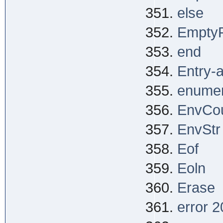
else
EmptyFi
end
Entry-
enume
EnvCo
EnvStr
Eof
Eoln
Erase
error 2