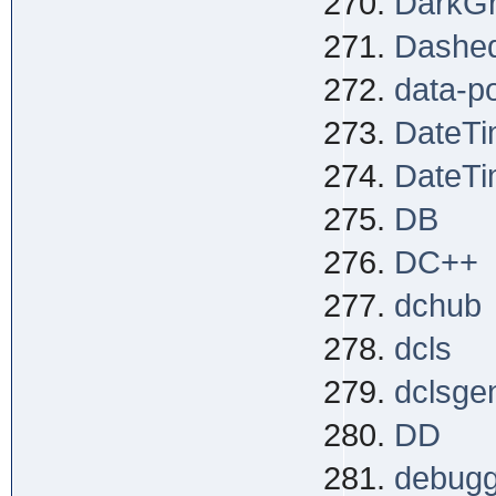
DarkG
Dashe
data-po
DateT
DateTi
DB
DC++
dchub
dcls
dclsge
DD
debugg