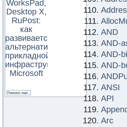
WorksPad,
Addres
Desktop X,
RuPost:
AllocMu
как
AND
развивается
AND-a
альтернатива
AND-bi
прикладной
инфраструктуре
AND-b
Microsoft
ANDPu
ANSI
API
Appen
Arc