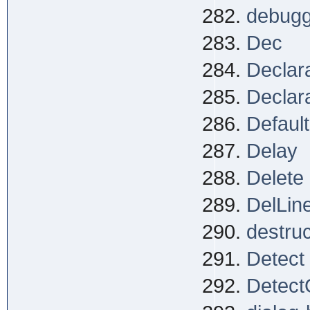
debugg
Dec
Declar
Declar
Defaul
Delay
Delete
DelLin
destruc
Detect
Detect