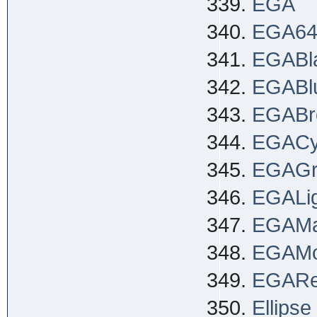
EGA
EGA6
EGABl
EGABl
EGABr
EGACy
EGAGr
EGALig
EGAMa
EGAM
EGAR
Ellipse