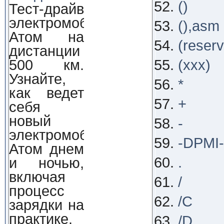
()
Тест-драйв
электромобиля
(),asm
Атом на
(reser
дистанции
500 км.
(xxx)
Узнайте,
*
как ведет
+
себя
новый
-
электромобиль
-DPMI-
Атом днем
.
и ночью,
включая
/
процесс
/C
зарядки на
практике.
/D