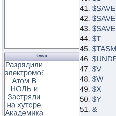
$SAVE
$SAVE
$SAV
$T
$TAS
Форум
$UND
Разрядили
$V
электромобиль
$W
Атом В
НОЛЬ и
$X
Застряли
$Y
на хуторе
&
Академика