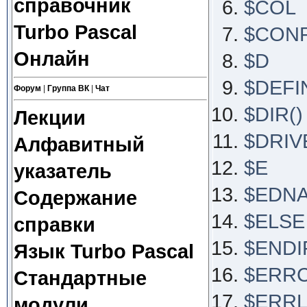
справочник
$COL
Turbo Pascal
$CON
Онлайн
$D
$DEFI
Форум
|
Группа ВК
|
Чат
$DIR()
Лекции
$DRIV
Алфавитный
$E
указатель
$EDN
Содержание
$ELSE
справки
$ENDI
Язык Turbo Pascal
$ERR
Стандартные
$ERRL
модули