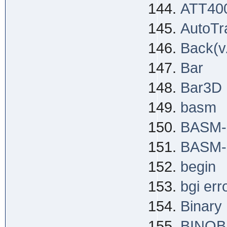
ATT40
AutoTr
Back(v
Bar
Bar3D
basm
BASM-I
BASM-M
begin
bgi err
Binary
BINOB