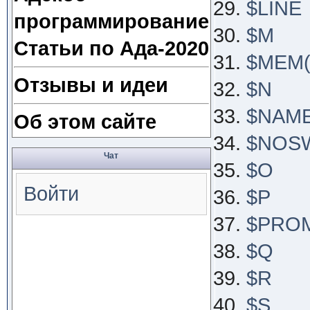
$LINE
программирование
$M
Статьи по Ада-2020
$MEM(K
Отзывы и идеи
$N
$NAME
Об этом сайте
$NOS
Чат
$O
Войти
$P
$PRO
$Q
$R
$S