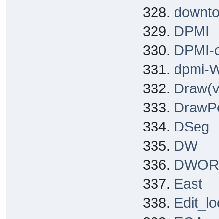
downt
DPMI
DPMI-c
dpmi-W
Draw(v
DrawP
DSeg
DW
DWOR
East
Edit_l