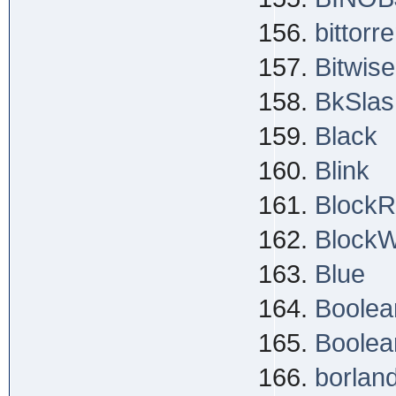
bittorre
Bitwis
BkSlash
Black
Blink
Block
BlockW
Blue
Boolea
Boolea
borlan