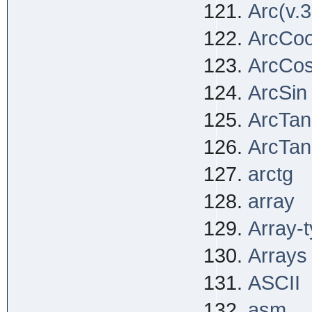
Arc(v.3
ArcCo
ArcCo
ArcSin
ArcTan
ArcTan
arctg
array
Array-
Arrays
ASCII
asm