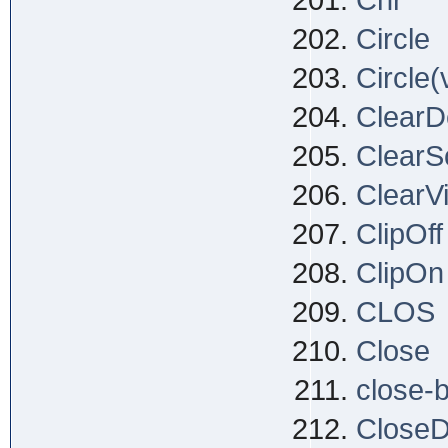
Chr
Circle
Circle(
ClearD
ClearS
ClearV
ClipOff
ClipOn
CLOS
Close
close-
CloseDo