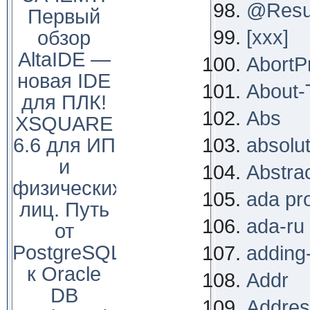
@Resu
Первый
[xxx]
обзор
AltaIDE —
AbortP
новая IDE
About-
для ПЛК!
Abs
XSQUARE
6.6 для ИП
absolu
и
Abstra
физических
ada pr
лиц. Путь
ada-ru
от
PostgreSQL
adding
к Oracle
Addr
DB
Addres