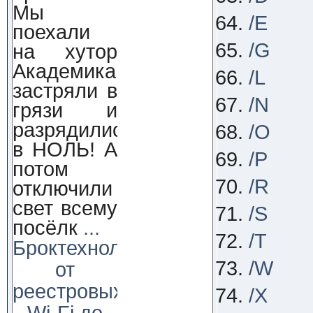
Мы
/E
поехали
/G
на хутор
Академика,
/L
застряли в
/N
грязи и
разрядились
/O
в НОЛЬ! А
/P
потом
/R
отключили
свет всему
/S
посёлк
...
/T
Броктехнолоджи:
/W
от
реестровых
/X
Wi-Fi до