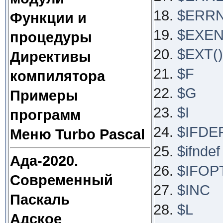
$ERR
Функции и
$EXE
процедуры
$EXT()
Директивы
$F
компилятора
$G
Примеры
$I
программ
$IFDE
Меню Turbo Pascal
$ifndef
Ада-2020.
$IFOP
Современный
$INC
Паскаль
$L
Адское