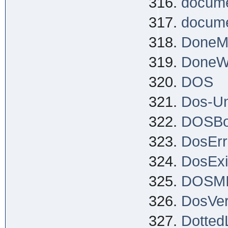
docume
docume
DoneM
DoneW
DOS
Dos-Un
DOSB
DosErr
DosExi
DOSM
DosVer
Dotted