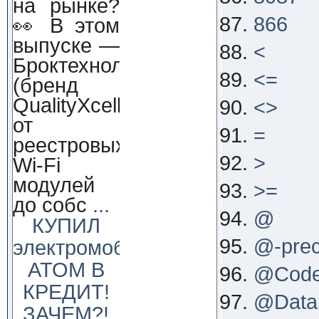
на рынке?
866
👀 В этом
выпуске —
<
Броктехнолоджи
<=
(бренд
QualityXcellence):
<>
от
=
реестровых
>
Wi-Fi
модулей
>=
до собс
...
@
КУПИЛ
@-pre
электромобиль
АТОМ В
@Cod
КРЕДИТ!
@Data
ЗАЧЕМ?!