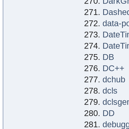
DarkG
Dashe
data-po
DateT
DateTi
DB
DC++
dchub
dcls
dclsge
DD
debugg