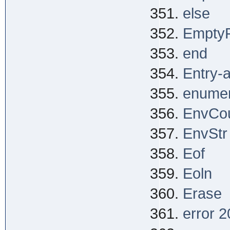
else
EmptyFi
end
Entry-
enume
EnvCo
EnvStr
Eof
Eoln
Erase
error 2