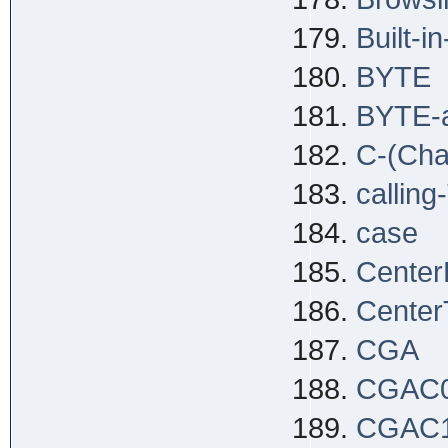
Built-i
BYTE
BYTE-
C-(Char
callin
case
Center
Center
CGA
CGAC
CGAC