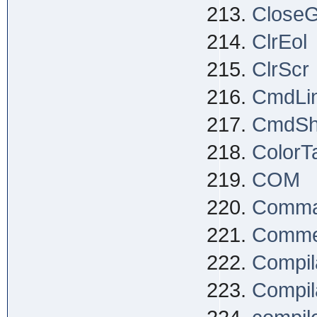
Close
ClrEol
ClrScr
CmdLi
CmdS
ColorTa
COM
Comma
Comme
Compil
Compila