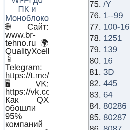
/Y
ПК и
1--99
Моноблоков!
🌐 Сайт:
100-16
www.br-
1251
tehno.ru 🌍
139
QualityXcellence.ru
📱
16
Telegram:
3D
https://t.me/qx_lab_IT
445
🖥 VK:
https://vk.com/qualityxcellenc
64
Как QX
80286
обошли
95%
80287
компаний
8087