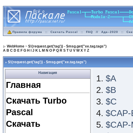
Правила форума
::
Скачать Pascal
::
FAQ
//
Ада–2020
::
Ска
WebHome
>
$!{request.get('tag')} - $msg.get("xe.tag.tags")
A
B
C
D
E
F
G
H
I
J
K
L
M
N
O
P
Q
R
S
T
U
V
W
X
Y
Z
$!{request.get('tag')} - $msg.get("xe.tag.tags")
Навигация
$A
Главная
$B
Скачать Turbo
$C
Pascal
$CAP-
Скачать
$CAP