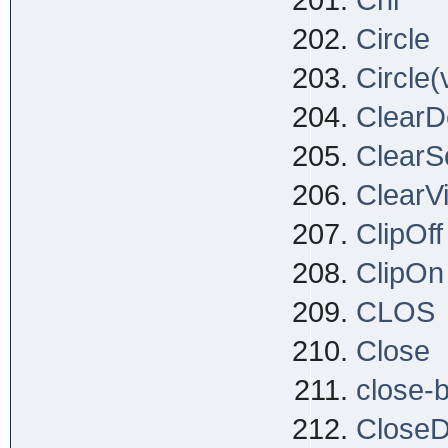
Chr
Circle
Circle(
ClearD
ClearS
ClearV
ClipOff
ClipOn
CLOS
Close
close-
CloseDo