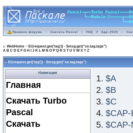
Правила форума
::
Скачать Pascal
::
FAQ
//
Ада–2020
::
Ска
WebHome
>
$!{request.get('tag')} - $msg.get("xe.tag.tags")
A
B
C
D
E
F
G
H
I
J
K
L
M
N
O
P
Q
R
S
T
U
V
W
X
Y
Z
$!{request.get('tag')} - $msg.get("xe.tag.tags")
Навигация
$A
Главная
$B
Скачать Turbo
$C
Pascal
$CAP-
Скачать
$CAP