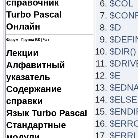
справочник
$COL
Turbo Pascal
$CON
Онлайн
$D
$DEFI
Форум
|
Группа ВК
|
Чат
$DIR()
Лекции
$DRIV
Алфавитный
$E
указатель
$EDN
Содержание
$ELSE
справки
$ENDI
Язык Turbo Pascal
$ERR
Стандартные
$ERRL
модули