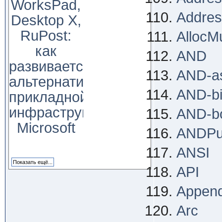
WorksPad,
Addres
Desktop X,
RuPost:
AllocMu
как
AND
развивается
AND-a
альтернатива
AND-bi
прикладной
инфраструктуре
AND-b
Microsoft
ANDPu
ANSI
API
Appen
Arc