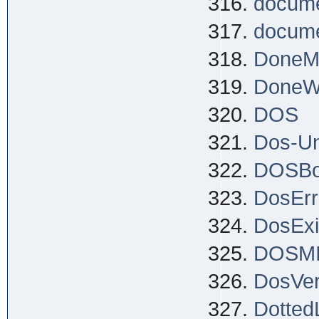
docume
docume
DoneM
DoneW
DOS
Dos-Un
DOSB
DosErr
DosExi
DOSM
DosVer
Dotted