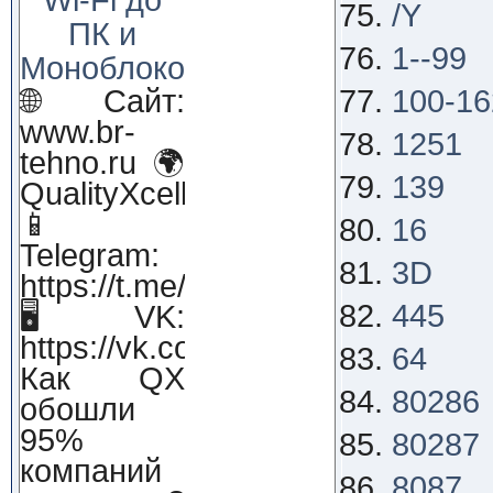
/Y
ПК и
1--99
Моноблоков!
🌐 Сайт:
100-16
www.br-
1251
tehno.ru 🌍
139
QualityXcellence.ru
📱
16
Telegram:
3D
https://t.me/qx_lab_IT
445
🖥 VK:
https://vk.com/qualityxcellenc
64
Как QX
80286
обошли
95%
80287
компаний
8087