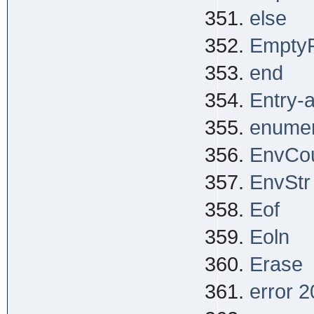
else
EmptyFi
end
Entry-
enume
EnvCo
EnvStr
Eof
Eoln
Erase
error 2