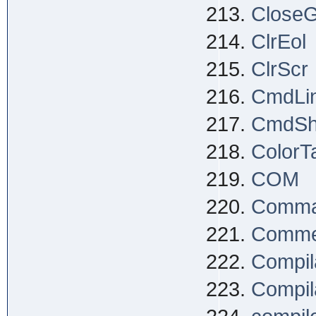
Close
ClrEol
ClrScr
CmdLi
CmdS
ColorTa
COM
Comma
Comme
Compil
Compila