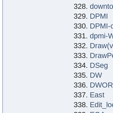
downt
DPMI
DPMI-c
dpmi-W
Draw(v
DrawP
DSeg
DW
DWOR
East
Edit_l