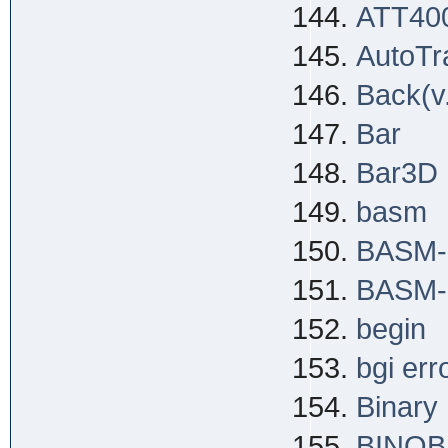
ATT40
AutoTr
Back(v
Bar
Bar3D
basm
BASM-I
BASM-M
begin
bgi err
Binary
BINOB