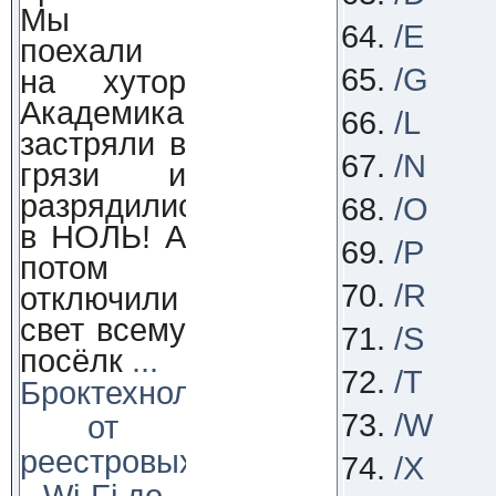
Мы
/E
поехали
/G
на хутор
Академика,
/L
застряли в
/N
грязи и
разрядились
/O
в НОЛЬ! А
/P
потом
/R
отключили
свет всему
/S
посёлк
...
/T
Броктехнолоджи:
/W
от
реестровых
/X
Wi-Fi до