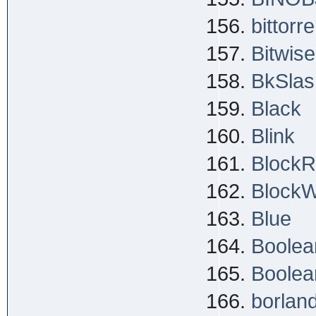
bittorre
Bitwis
BkSlash
Black
Blink
Block
BlockW
Blue
Boolea
Boolea
borlan