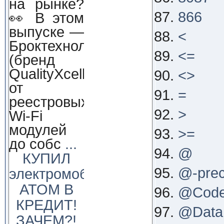
на рынке?
866
👀 В этом
выпуске —
<
Броктехнолоджи
<=
(бренд
QualityXcellence):
<>
от
=
реестровых
>
Wi-Fi
модулей
>=
до собс
...
@
КУПИЛ
@-pre
электромобиль
АТОМ В
@Cod
КРЕДИТ!
@Data
ЗАЧЕМ?!