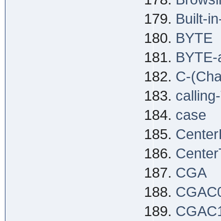
Built-i
BYTE
BYTE-
C-(Char
callin
case
Center
Center
CGA
CGAC
CGAC