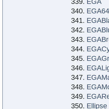
EGA
EGA6
EGABl
EGABl
EGABr
EGACy
EGAGr
EGALig
EGAMa
EGAM
EGAR
Ellipse