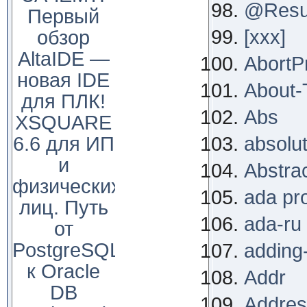
@Resu
Первый
[xxx]
обзор
AltaIDE —
AbortP
новая IDE
About-
для ПЛК!
Abs
XSQUARE
6.6 для ИП
absolu
и
Abstra
физических
ada pr
лиц. Путь
ada-ru
от
PostgreSQL
adding
к Oracle
Addr
DB
Addres