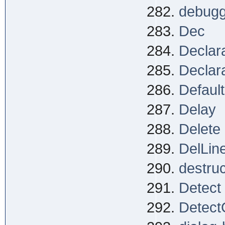
debugg
Dec
Declar
Declar
Defaul
Delay
Delete
DelLin
destruc
Detect
Detect