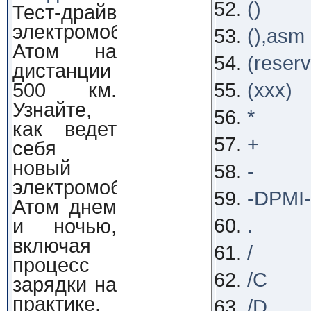
()
Тест-драйв
электромобиля
(),asm
Атом на
(reser
дистанции
500 км.
(xxx)
Узнайте,
*
как ведет
+
себя
новый
-
электромобиль
-DPMI-
Атом днем
.
и ночью,
включая
/
процесс
/C
зарядки на
практике.
/D