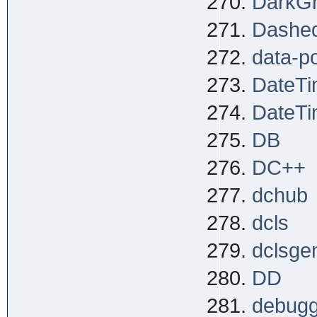
DarkG
Dashe
data-po
DateT
DateTi
DB
DC++
dchub
dcls
dclsge
DD
debugg