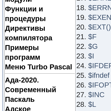
$ERR
Функции и
$EXE
процедуры
$EXT()
Директивы
$F
компилятора
$G
Примеры
$I
программ
$IFDE
Меню Turbo Pascal
$ifndef
Ада-2020.
$IFOP
Современный
$INC
Паскаль
$L
Адское