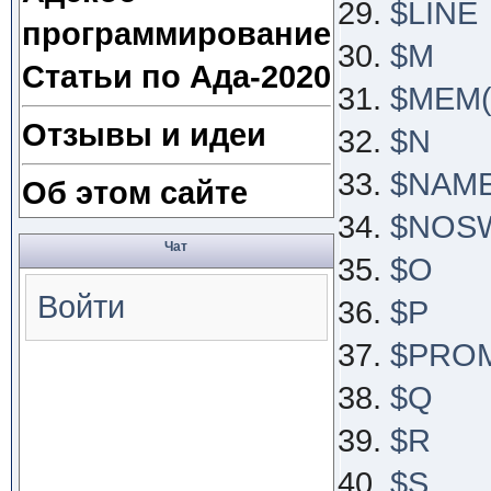
$LINE
программирование
$M
Статьи по Ада-2020
$MEM(K
Отзывы и идеи
$N
$NAME
Об этом сайте
$NOS
Чат
$O
Войти
$P
$PRO
$Q
$R
$S