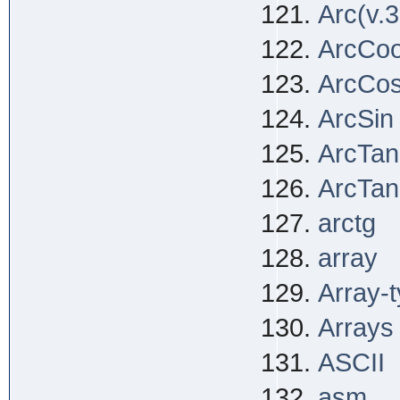
Arc(v.3
ArcCo
ArcCo
ArcSin
ArcTan
ArcTan
arctg
array
Array-
Arrays
ASCII
asm