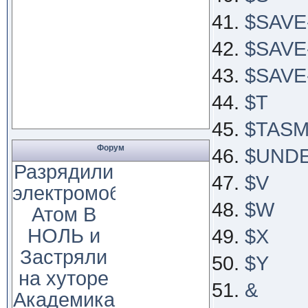
$SAVE
$SAVE
$SAV
$T
$TAS
Форум
$UND
Разрядили
$V
электромобиль
$W
Атом В
НОЛЬ и
$X
Застряли
$Y
на хуторе
&
Академика