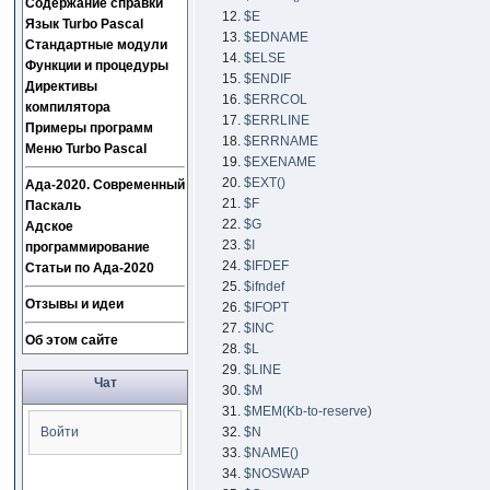
Содержание справки
$E
Язык Turbo Pascal
$EDNAME
Стандартные модули
$ELSE
Функции и процедуры
$ENDIF
Директивы
$ERRCOL
компилятора
$ERRLINE
Примеры программ
$ERRNAME
Меню Turbo Pascal
$EXENAME
$EXT()
Ада-2020. Современный
$F
Паскаль
$G
Адское
$I
программирование
$IFDEF
Статьи по Ада-2020
$ifndef
Отзывы и идеи
$IFOPT
$INC
Об этом сайте
$L
$LINE
Чат
$M
$MEM(Kb-to-reserve)
$N
Войти
$NAME()
$NOSWAP