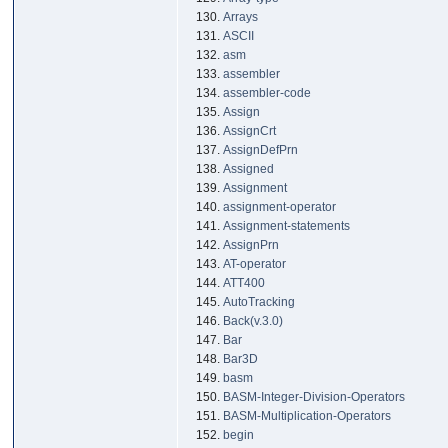
Arrays
ASCII
asm
assembler
assembler-code
Assign
AssignCrt
AssignDefPrn
Assigned
Assignment
assignment-operator
Assignment-statements
AssignPrn
AT-operator
ATT400
AutoTracking
Back(v.3.0)
Bar
Bar3D
basm
BASM-Integer-Division-Operators
BASM-Multiplication-Operators
begin