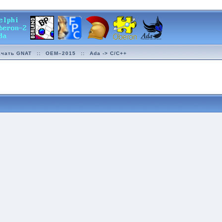
ачать GNAT
::
OEM–2015
::
Ada -> C/C++