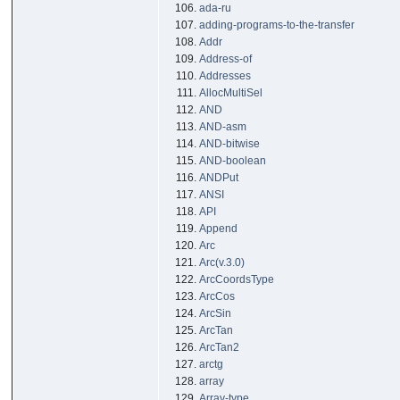
ada-ru
adding-programs-to-the-transfer
Addr
Address-of
Addresses
AllocMultiSel
AND
AND-asm
AND-bitwise
AND-boolean
ANDPut
ANSI
API
Append
Arc
Arc(v.3.0)
ArcCoordsType
ArcCos
ArcSin
ArcTan
ArcTan2
arctg
array
Array-type