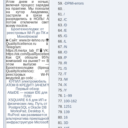
Атом днем и ночью,
-DPMI-errors
включая процесс зарядки
на практике. Мы поехали
.
на хутор Академика,
/
застряли в грязи и
разрядились в НОЛЬ! А
/C
потом отключили свет
/D
всему посёлк
...
Броктехнолоджи: от
/E
реестровых Wi-Fi до ПК и
/G
Моноблоков!
🌐 Сайт: www.br-tehno.ru 🌍
/L
QualityXcellence.ru 📱
/N
Telegram:
https://t.me/qx_lab_IT 🖥 VK:
/O
https://vk.com/qualityxcellenc
Как QX обошли 95%
/P
компаний на рынке? 👀 В
/R
этом выпуске —
Броктехнолоджи (бренд
/S
QualityXcellence): от
/T
реестровых Wi-Fi
модулей до собс
...
/W
КУПИЛ электромобиль
/X
АТОМ В КРЕДИТ! ЗАЧЕМ?!
Первый обзор
/Y
AltaIDE — новая IDE для
1--99
ПЛК!
XSQUARE 6.6 для ИП и
100-162
физических лиц. Путь от
1251
PostgreSQL к Oracle DB
WorksPad, Desktop X,
139
RuPost: как развивается
16
альтернатива прикладной
инфраструктуре Microsoft
3D