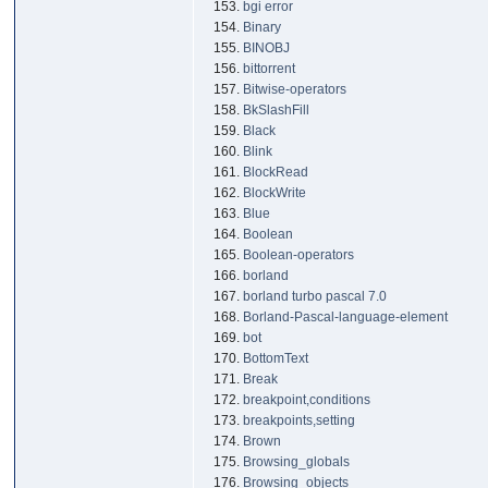
bgi error
Binary
BINOBJ
bittorrent
Bitwise-operators
BkSlashFill
Black
Blink
BlockRead
BlockWrite
Blue
Boolean
Boolean-operators
borland
borland turbo pascal 7.0
Borland-Pascal-language-element
bot
BottomText
Break
breakpoint,conditions
breakpoints,setting
Brown
Browsing_globals
Browsing_objects