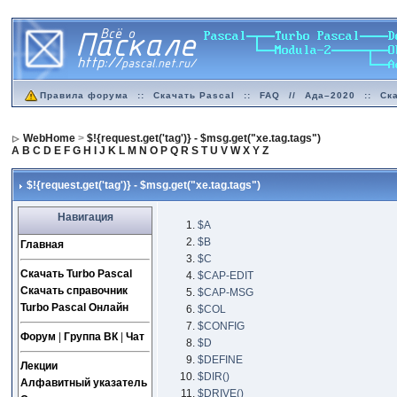
Правила форума
::
Скачать Pascal
::
FAQ
//
Ада–2020
::
Ск
WebHome
>
$!{request.get('tag')} - $msg.get("xe.tag.tags")
A
B
C
D
E
F
G
H
I
J
K
L
M
N
O
P
Q
R
S
T
U
V
W
X
Y
Z
$!{request.get('tag')} - $msg.get("xe.tag.tags")
Навигация
$A
$B
Главная
$C
Скачать Turbo Pascal
$CAP-EDIT
Скачать справочник
$CAP-MSG
Turbo Pascal Онлайн
$COL
$CONFIG
Форум
|
Группа ВК
|
Чат
$D
$DEFINE
Лекции
$DIR()
Алфавитный указатель
$DRIVE()