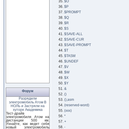
$O
$P
$PROMPT
$Q
$R
$S
$SAVE-ALL
$SAVE-CUR
$SAVE-PROMPT
$T
$TASM
$UNDEF
$V
$W
$X
$Y
&
Форум
()
Разрядили
(),asm
электромобиль Атом В
(reserved-word)
НОЛЬ и Застряли на
хуторе Академика
(xxx)
Тест-драйв
*
электромобиля Атом на
дистанции 500 км.
+
Узнайте, как ведет себя
-
новый электромобиль