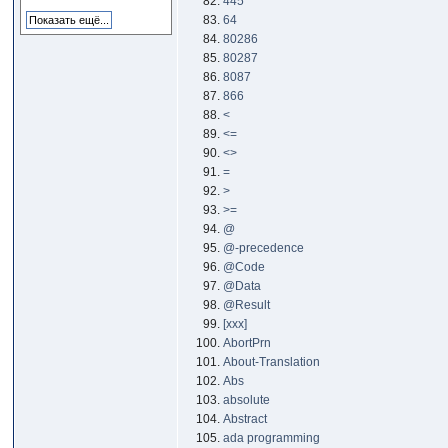
445
64
80286
80287
8087
866
<
<=
<>
=
>
>=
@
@-precedence
@Code
@Data
@Result
[xxx]
AbortPrn
About-Translation
Abs
absolute
Abstract
ada programming