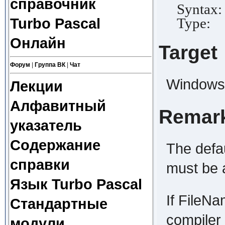
справочник
Syntax:
Type:
Turbo Pascal
Онлайн
Target
Форум
|
Группа ВК
|
Чат
Windows
Лекции
Алфавитный
Remar
указатель
Содержание
The defau
справки
must be 
Язык Turbo Pascal
If FileNa
Стандартные
compiler 
модули