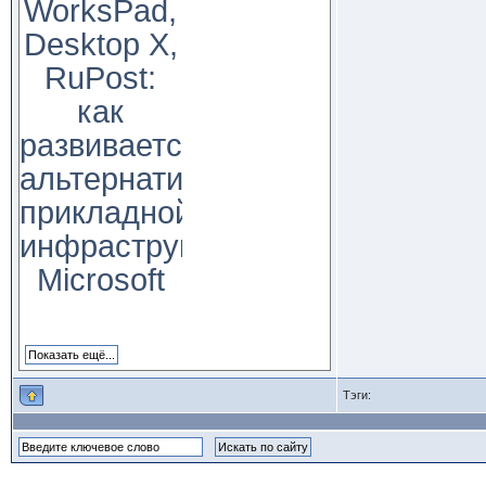
WorksPad,
Desktop X,
RuPost:
как
развивается
альтернатива
прикладной
инфраструктуре
Microsoft
Тэги: