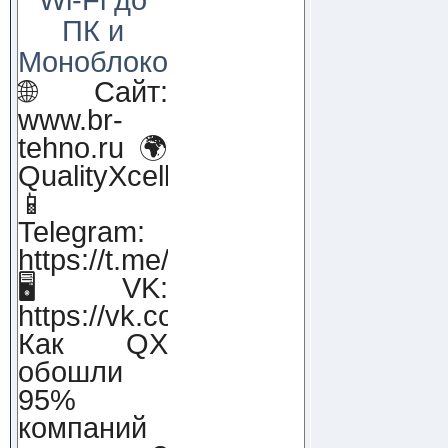
ПК и
Моноблоков!
🌐 Сайт:
www.br-
tehno.ru 🌍
QualityXcellence.ru
📱
Telegram:
https://t.me/qx_lab_IT
🖥 VK:
https://vk.com/qualityxcellenc
Как QX
обошли
95%
компаний