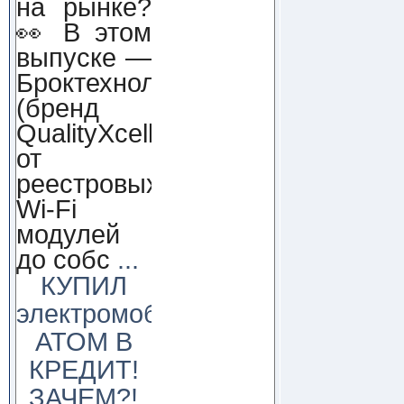
на рынке?
👀 В этом
выпуске —
Броктехнолоджи
(бренд
QualityXcellence):
от
реестровых
Wi-Fi
модулей
до собс
...
КУПИЛ
электромобиль
АТОМ В
КРЕДИТ!
ЗАЧЕМ?!