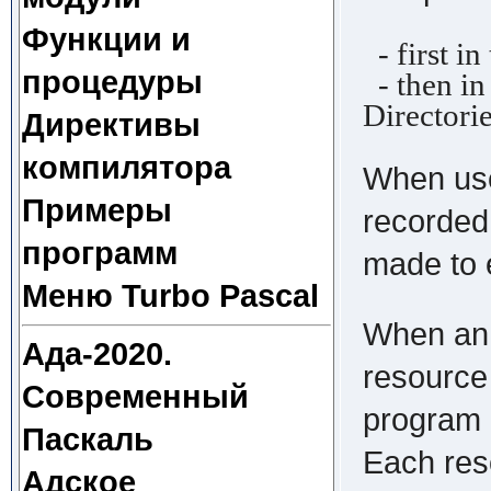
Функции и
- first in
процедуры
- then in 
Directori
Директивы
компилятора
When used
Примеры
recorded 
программ
made to e
Меню Turbo Pascal
When an a
Ада-2020.
resource 
Современный
program o
Паскаль
Each reso
Адское