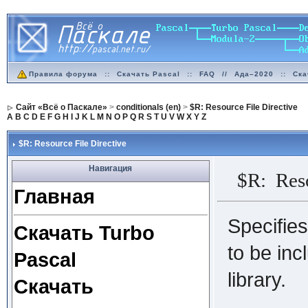
Правила форума
::
Скачать Pascal
::
FAQ
//
Ада–2020
::
Ска
Сайт «Всё о Паскале»
>
conditionals (en)
>
$R: Resource File Directive
A
B
C
D
E
F
G
H
I
J
K
L
M
N
O
P
Q
R
S
T
U
V
W
X
Y
Z
$R: Resource File Directive
Навигация
$R: Resou
Главная
Specifies
Скачать Turbo
to be inc
Pascal
library.
Скачать