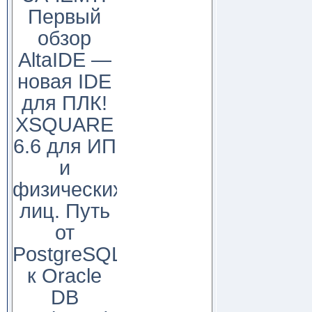
Первый
обзор
AltaIDE —
новая IDE
для ПЛК!
XSQUARE
6.6 для ИП
и
физических
лиц. Путь
от
PostgreSQL
к Oracle
DB