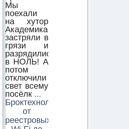
Мы
поехали
на хутор
Академика,
застряли в
грязи и
разрядились
в НОЛЬ! А
потом
отключили
свет всему
посёлк
...
Броктехнолоджи:
от
реестровых
Wi-Fi до