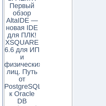
Первый
обзор
AltaIDE —
новая IDE
для ПЛК!
XSQUARE
6.6 для ИП
и
физических
лиц. Путь
от
PostgreSQL
к Oracle
DB