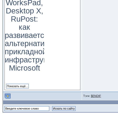
WorksPad,
Desktop X,
RuPost:
как
развивается
альтернатива
прикладной
инфраструктуре
Microsoft
Тэги:
$ENDIF