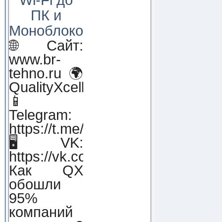
ПК и
Моноблоков!
🌐 Сайт:
www.br-
tehno.ru 🌍
QualityXcellence.ru
📱
Telegram:
https://t.me/qx_lab_IT
🖥 VK:
https://vk.com/qualityxcellenc
Как QX
обошли
95%
компаний