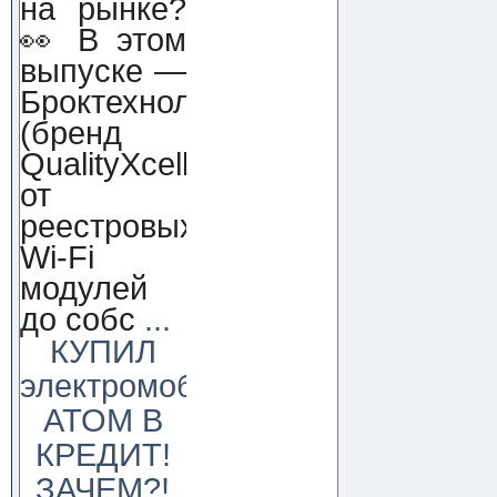
на рынке?
👀 В этом
выпуске —
Броктехнолоджи
(бренд
QualityXcellence):
от
реестровых
Wi-Fi
модулей
до собс
...
КУПИЛ
электромобиль
АТОМ В
КРЕДИТ!
ЗАЧЕМ?!