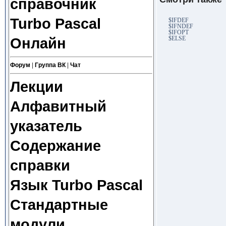
справочник
Turbo Pascal
$IFDEF
$IFNDEF
$IFOPT
$ELSE
Онлайн
Форум
|
Группа ВК
|
Чат
Лекции
Алфавитный
указатель
Содержание
справки
Язык Turbo Pascal
Стандартные
модули