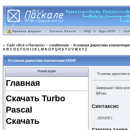
Правила форума
::
Скачать Pascal
::
FAQ
//
Ада–2020
::
Ска
Сайт «Всё о Паскале»
>
conditionals
>
Условная директива компиляции
A
B
C
D
E
F
G
H
I
J
K
L
M
N
O
P
Q
R
S
T
U
V
W
X
Y
Z
Условная директива компиляции ENDIF
Навигация
Условная директива 
Главная
Завершает блок усл
$IFxxx.
Скачать Turbo
Синтаксис
Pascal
{$ENDIF}
Скачать
Смотри также