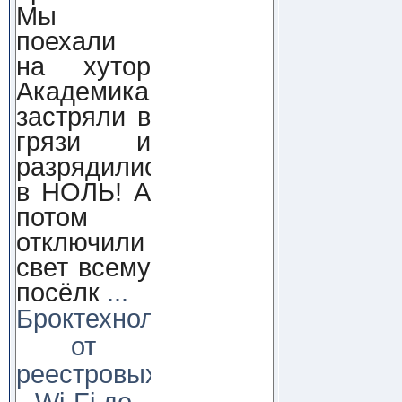
Мы
поехали
на хутор
Академика,
застряли в
грязи и
разрядились
в НОЛЬ! А
потом
отключили
свет всему
посёлк
...
Броктехнолоджи:
от
реестровых
Wi-Fi до